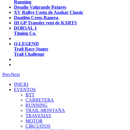
Running
Desafio Valgrande Pajares
XV Rallye Costa de Azahar Classic
Duatlón Cross Ranera
III GP Transfer rent de KARTS
DORSAL 1
Timing Co.
Q-LEGEND
Trail Race Stages
Trail Challenge
Prev
Next
INICIO
EVENTOS
BTT
CARRETERA
RUNNING
TRAIL-MONTAÑA
TRAVESIAS
MOTOR
CIRCUITOS