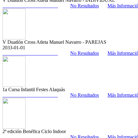
V Duatlón Cross Atleta Manuel Navarro - INDIVIDUAL
No Resultados
Más Informaci
V Duatlón Cross Atleta Manuel Navarro - PAREJAS
2033-01-01
No Resultados
Más Informaci
1a Cursa Infantil Festes Alaquàs
No Resultados
Más Informaci
2ª edición Benéfica Ciclo Indoor
No Resultados
Más Informaci