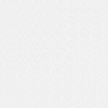
DORSAL 1
Travesías