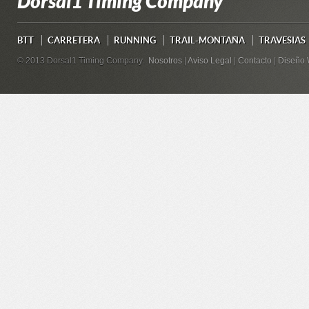
Dorsal1 Timing Company
BTT
CARRETERA
RUNNING
TRAIL-MONTAÑA
TRAVESIAS
© 2013 Dorsal1 Timing Company.
Nosotros
|
Aviso Legal
|
Contacto
|
Diseño 