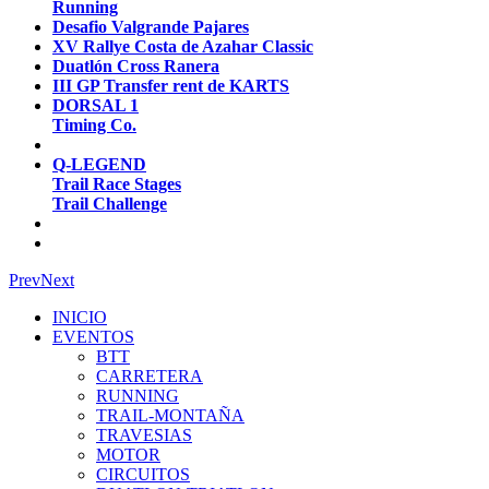
Running
Desafio Valgrande Pajares
XV Rallye Costa de Azahar Classic
Duatlón Cross Ranera
III GP Transfer rent de KARTS
DORSAL 1
Timing Co.
Q-LEGEND
Trail Race Stages
Trail Challenge
Prev
Next
INICIO
EVENTOS
BTT
CARRETERA
RUNNING
TRAIL-MONTAÑA
TRAVESIAS
MOTOR
CIRCUITOS