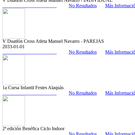
V Duatlón Cross Atleta Manuel Navarro - INDIVIDUAL
No Resultados
Más Informaci
V Duatlón Cross Atleta Manuel Navarro - PAREJAS
2033-01-01
No Resultados
Más Informaci
1a Cursa Infantil Festes Alaquàs
No Resultados
Más Informaci
2ª edición Benéfica Ciclo Indoor
No Resultados
Más Informaci