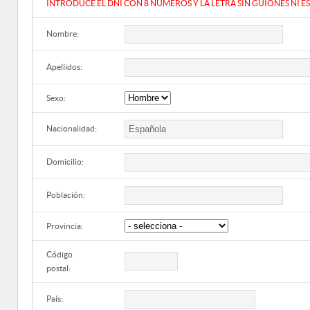
INTRODUCE EL DNI CON 8 NÚMEROS Y LA LETRA SIN GUIONES NI E
Nombre:
Apellidos:
Sexo:
Nacionalidad:
Domicilio:
Población:
Provincia:
Código
postal:
País: