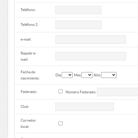
Teléfono:
Teléfono 2:
e-mail:
Repetir e-
mail:
Fecha de
Día
Mes
Año
nacimiento:
Federado:
Número Federado:
Club:
Corredor
local: