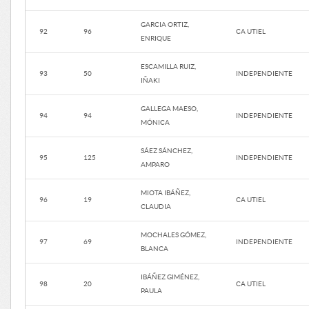
GARCIA ORTIZ,
92
96
CA UTIEL
ENRIQUE
ESCAMILLA RUIZ,
93
50
INDEPENDIENTE
IÑAKI
GALLEGA MAESO,
94
94
INDEPENDIENTE
MÓNICA
SÁEZ SÁNCHEZ,
95
125
INDEPENDIENTE
AMPARO
MIOTA IBÁÑEZ,
96
19
CA UTIEL
CLAUDIA
MOCHALES GÓMEZ,
97
69
INDEPENDIENTE
BLANCA
IBÁÑEZ GIMÉNEZ,
98
20
CA UTIEL
PAULA