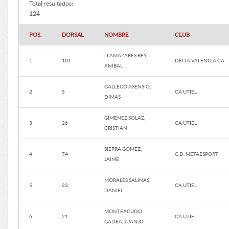
Total resultados:
124
POS.
DORSAL
NOMBRE
CLUB
LLAMAZARES REY,
1
101
DELTA VALENCIA CA
ANÍBAL
GALLEGO ASENSIO,
2
5
CA UTIEL
DIMAS
GIMENEZ SOLAZ,
3
26
CA UTIEL
CRISTIAN
SIERRA GÓMEZ,
4
74
C.D. METAESPORT
JAIME
MORALES SALINAS,
5
23
CA UTIEL
DANIEL
MONTEAGUDO
6
21
CA UTIEL
GADEA, JUANJO