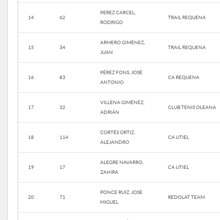
PEREZ CARCEL,
14
62
TRAIL REQUENA
RODRIGO
ARMERO GIMÉNEZ,
15
34
TRAIL REQUENA
JUAN
PÉREZ FONS, JOSÉ
16
83
CA REQUENA
ANTONIO
VILLENA GIMÉNEZ,
17
32
CLUB TENIS OLEANA
ADRIÁN
CORTÉS ORTIZ,
18
114
CA UTIEL
ALEJANDRO
ALEGRE NAVARRO,
19
17
CA UTIEL
ZAHIRA
PONCE RUIZ, JOSE
20
71
REDOLAT TEAM
MIGUEL