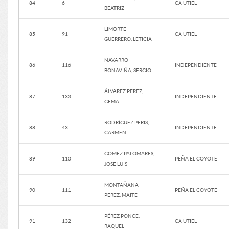
84
6
CA UTIEL
BEATRIZ
LIMORTE
85
91
CA UTIEL
GUERRERO, LETICIA
NAVARRO
86
116
INDEPENDIENTE
BONAVIÑA, SERGIO
ÁLVAREZ PEREZ,
87
133
INDEPENDIENTE
GEMA
RODRÍGUEZ PERIS,
88
43
INDEPENDIENTE
CARMEN
GOMEZ PALOMARES,
89
110
PEÑA EL COYOTE
JOSE LUIS
MONTAÑANA
90
111
PEÑA EL COYOTE
PEREZ, MAITE
PÉREZ PONCE,
91
132
CA UTIEL
RAQUEL