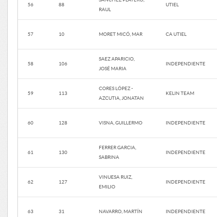
56
88
UTIEL
RAUL
57
10
MORET MICÓ, MAR
CA UTIEL
SAEZ APARICIO,
58
106
INDEPENDIENTE
JOSÉ MARIA
CORES LÓPEZ -
59
113
KELIN TEAM
AZCUTIA, JONATAN
60
128
VISNA, GUILLERMO
INDEPENDIENTE
FERRER GARCIA,
61
130
INDEPENDIENTE
SABRINA
VINUESA RUIZ,
62
127
INDEPENDIENTE
EMILIO
63
31
NAVARRO, MARTÍN
INDEPENDIENTE