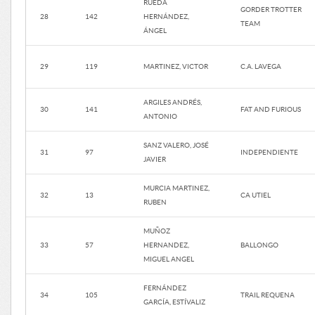
RUEDA
GORDER TROTTER
28
142
HERNÁNDEZ,
TEAM
ÁNGEL
29
119
MARTINEZ, VICTOR
C.A. LAVEGA
ARGILES ANDRÉS,
30
141
FAT AND FURIOUS
ANTONIO
SANZ VALERO, JOSÉ
31
97
INDEPENDIENTE
JAVIER
MURCIA MARTINEZ,
32
13
CA UTIEL
RUBEN
MUÑOZ
33
57
HERNANDEZ,
BALLONGO
MIGUEL ANGEL
FERNÁNDEZ
34
105
TRAIL REQUENA
GARCÍA, ESTÍVALIZ