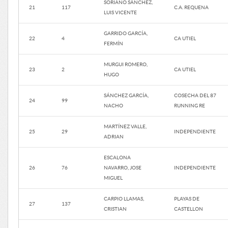
SORIANO SÁNCHEZ,
21
117
C.A. REQUENA
LUIS VICENTE
GARRIDO GARCÍA,
22
4
CA UTIEL
FERMÍN
MURGUI ROMERO,
23
2
CA UTIEL
HUGO
SÁNCHEZ GARCÍA,
COSECHA DEL 87
24
99
NACHO
RUNNING RE
MARTÍNEZ VALLE,
25
29
INDEPENDIENTE
ADRIAN
ESCALONA
26
76
NAVARRO, JOSE
INDEPENDIENTE
MIGUEL
CARPIO LLAMAS,
PLAYAS DE
27
137
CRISTIAN
CASTELLON