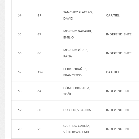
SANCHEZ PLATERO,
64
89
CA UTIEL
DAVID
MORENO GABARRI,
65
87
INDEPENDIENTE
EMILIO
MORENO PÉREZ,
66
86
INDEPENDIENTE
RAISA
FERRER IBAÑEZ,
67
126
CA UTIEL
FRANCLSCO
GÓMEZ BRIZUELA,
68
64
INDEPENDIENTE
TOÑI
69
30
CUBELLS, VIRGINIA
INDEPENDIENTE
GARRIDO GARCÍA,
70
92
INDEPENDIENTE
VÍCTOR WALLACE