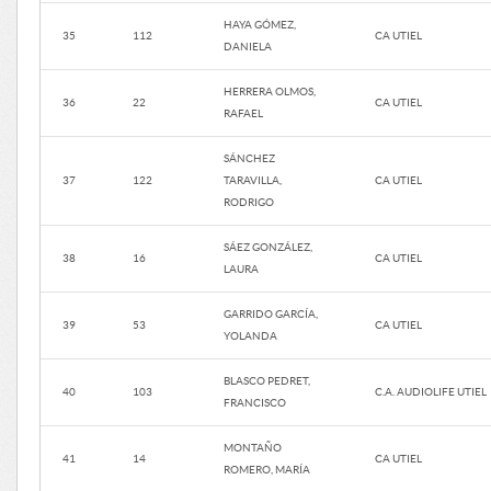
HAYA GÓMEZ,
35
112
CA UTIEL
DANIELA
HERRERA OLMOS,
36
22
CA UTIEL
RAFAEL
SÁNCHEZ
37
122
TARAVILLA,
CA UTIEL
RODRIGO
SÁEZ GONZÁLEZ,
38
16
CA UTIEL
LAURA
GARRIDO GARCÍA,
39
53
CA UTIEL
YOLANDA
BLASCO PEDRET,
40
103
C.A. AUDIOLIFE UTIEL
FRANCISCO
MONTAÑO
41
14
CA UTIEL
ROMERO, MARÍA