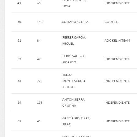
LÓPEZ JIMÉNEZ,
49
63
INDEPENDIENTE
LIDIA
50
143
SORIANO, GLORIA
CC UTIEL
FERRER GARCÍA,
51
84
ADC KELIN TEAM
MIGUEL
FEBRÉ VALERO,
52
47
INDEPENDIENTE
RICARDO
TELLO
53
72
MONTEAGUDO,
INDEPENDIENTE
ARTURO
ANTÓN SIERRA,
54
139
INDEPENDIENTE
CRISTINA
GARCÍA PIQUERAS,
55
45
INDEPENDIENTE
PILAR
SANCHEZ PLATERO,