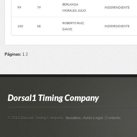
BERLANGA
99
79
INDEPENDIENTE
MORALES, JULIO
ROBERTO RUIZ,
100
68
INDEPENDIENTE
DAVID
Páginas:
1
2
Dorsal1 Timing Company
© 2013 Dorsal1 Timing Company.
Nosotros
|
Aviso Legal
|
Contacto