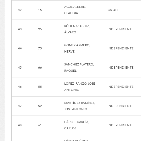
AGÜE ALEGRE,
42
15
CA UTIEL
CLAUDIA
RÓDENAS ORTIZ,
43
95
INDEPENDIENTE
ÁLVARO
GOMEZ ARMERO,
44
75
INDEPENDIENTE
HERVÉ
SÁNCHEZ PLATERO,
45
66
INDEPENDIENTE
RAQUEL
LOPEZ IRANZO, JOSE
46
55
INDEPENDIENTE
ANTONIO
MARTÍNEZ RAMÍREZ,
47
52
INDEPENDIENTE
JOSE ANTONIO
CÁRCEL GARCÍA,
48
61
INDEPENDIENTE
CARLOS