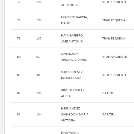
77
129
INDEPENDIENTE
ALEJANDRO
EXPOSITO GARCIA,
78
136
TRAIL REQUENA
DANIEL
HAYA BARBERO,
79
135
TRAIL REQUENA
JOSE ANTONIO
GABALDON
80
51
INDEPENDIENTE
ARROYO, CARMEN
SORIA JIMENEZ,
81
48
INDEPENDIENTE
INMACULADA
GIMENEZ SOLAZ,
82
108
CA UTIEL
ALICIA
HERNÁNDEZ
83
104
GABALDON, MARÍA
CA UTIEL
VICTORIA
PINO VIANA,