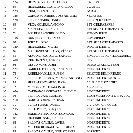
15
124
HERMOSÍN CARPIO, PABLO
CA EL VALLE
16
89
HERNÁNDEZ PLATERO, CARLOS
CC UTIEL
17
129
CUNI, FRANCISCO
IMECA
18
126
GARCIA MARTINEZ, JOSE ANTONIO
VEGABIKE
19
128
SEGURA TARIN, DANIEL
BIKESPORTCHIVA
20
69
VEGA MOLERO, ANTONIO
BTT CIERRABARES
21
77
MARTINEZ RIERA, JOSE
BTT SILLA CIERRABARES
22
71
MELERO SANCHEZ, HUGO
HUMMY BIKES
23
108
DOMINGO, FERNANDO
HUMMIBIKES
24
65
JORDAN, KIKO
BTT SILLA CIERRABARES
25
120
HERNÁNDEZ, NACHO
INDEPENDIENTE
26
66
MACHANCOSES PONS, VÍCTOR
BTT SILLA CIERRABARES
27
60
ALMANSA CAÑADAS, SAMUEL
SINGULAR BIKE VILLARROBLE
28
490
RUIZ JAREÑO, ANTONIO
UPV
29
96
DESCO PONS, JOSEP
IMECA CYCLING TEAM
30
127
GARRIDO BRIONES, SANTIAGO
INDEPENDIENTE
31
73
ROBERTO VALLE, RUBÉN
PELOTÓN DEL INFIERNO
32
123
FERREIRO RAMOS, MANUEL ANTONIO
INDEPENDIENTEMENTE
33
59
HERRÁEZ NAVARRO, RAFA
CLUB CICLISTA UTIEL
34
121
MUÑOZ, JOSE FRANCISCO
VEGABIKE
35
454
CADIÑANOS CORTÁZAR, ENRIQUE
INDEPENDIENTE
36
98
FIERRO JUAN, ROBERTO
TEAM MESESPORT & SYA BIKE
37
118
GARCÍA GONZÁLEZ, IVÁN
INDEPENDIENTE
38
76
PÉREZ PONCE, DANIEL
C.C.CAMPORROBLES
39
105
FELIU PEREZ, JOAQUÍN
INDEPENDIENTE
40
122
BADIMON NAVARRO, SALVADOR
INDEPENDIENTE
41
87
REDONDO SÁEZ, CARLOS
INDEPENDIENTE
42
68
SALINAS CALERO, JAVIER
INDEPENDIENTE
43
70
MELERO HERNÁNDEZ, J. EMILIO
INDEPENDIENTE
44
58
SALINAS CALERO, JOSÉ VICENTE
IH SPORT