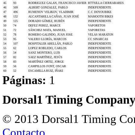
45
93
RODRIGUEZ GALAN, FRANCISCO JAVIER
BTTSILLA CIERRABARES
46
509
ALBERT GONZALEZ, PABLO
INDEPENDIENTE
47
496
RUMENOV VELIKOV, VLADIMIR
C.C DOYOUBIKE
48
132
ALCANTARILLA CAÑAS, JUAN JOSÉ
MAMOOTH BIKES
49
125
DORADO GÓMEZ, RUBÉN
INDEPENDIENTE
50
74
DEFEZ PEREZ, MARCE
VAPORETOS
51
72
SÁNCHEZ MATA, MANUEL
VAPORETAS
52
78
ROMERO GALINDO, JUAN JOSE
VELAS MARATON
53
95
VALERO LLORÍA, MARCOS
CC SINARCAS
54
107
HOSPITALER ABELLÁN, PABLO
INDEPENDIENTE
55
62
LOPEZ ROBLEDO, CARLOS
INDEPENDIENTE
56
54
SANZ MONTERO, LUIS
INDEPENDIENTE
57
82
SAEZ MARTÍNEZ, JESÚS
INDEPENDIENTE
58
83
MARTÍNEZ ORTIZ, JORGE
INDEPENDIENTE
59
56
CAMPILLOS FONT, OSCAR
INDEPENDIENTE
60
52
ESCAMILLA RUIZ, IÑAKI
INDEPENDIENTE
Páginas:
1
Dorsal1 Timing Compan
© 2013 Dorsal1 Timing C
Contacto