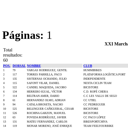
Páginas:
1
XXI Mar
Total
resultados:
60
POS.
DORSAL
NOMBRE
CLUB
1
79
VARGAS RODRIGUEZ, GENTIL
HUMMIBIKES
2
117
TORRES PARRILLA, PACO
PLATAFORMA LOGÍSTICA PORT
3
135
SISTERNAS OCHANDO, JULIO
INDEPENDIENTE
4
115
SAFONT VILAR, DANIEL
NEXTA CICLIN TEAM
5
522
CANDEL MAQUEDA, JACOBO
BICISTORE
6
134
HERRERO IGUAL, VÍCTOR
C.D. ROPÉ CHERA
7
114
BELTRAN AMER, DARIO
C.C LES VALLS DE SEGO
8
61
HERNANDEZ OLMO, ADRIAN
CC UTIEL
9
94
CATALA BROSETA, NACHO
CC PEDREGUER
10
525
BELENGUER CAÑIGUERAL, CESAR
BICISTORE
11
526
ROCHINA GARZON, MANUEL
BICISTORE
12
63
POVEDA RODRÍGUEZ, JAVIER
CC PACO LÓPEZ
13
131
MATEU FERNANDEZ, CARLOS
BIKESPORTCHIVA
14
119
MONAR MORENO, JOSÉ ENRIQUE
TEAM FEELYOURBIKE