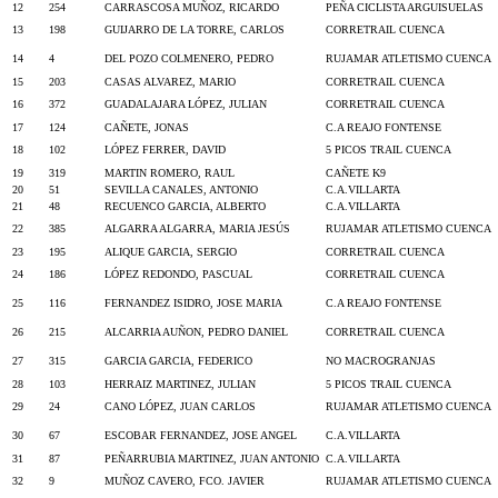
12
254
CARRASCOSA MUÑOZ, RICARDO
PEÑA CICLISTA ARGUISUELAS
13
198
GUIJARRO DE LA TORRE, CARLOS
CORRETRAIL CUENCA
14
4
DEL POZO COLMENERO, PEDRO
RUJAMAR ATLETISMO CUENCA
15
203
CASAS ALVAREZ, MARIO
CORRETRAIL CUENCA
16
372
GUADALAJARA LÓPEZ, JULIAN
CORRETRAIL CUENCA
17
124
CAÑETE, JONAS
C.A REAJO FONTENSE
18
102
LÓPEZ FERRER, DAVID
5 PICOS TRAIL CUENCA
19
319
MARTIN ROMERO, RAUL
CAÑETE K9
20
51
SEVILLA CANALES, ANTONIO
C.A.VILLARTA
21
48
RECUENCO GARCIA, ALBERTO
C.A.VILLARTA
22
385
ALGARRA ALGARRA, MARIA JESÚS
RUJAMAR ATLETISMO CUENCA
23
195
ALIQUE GARCIA, SERGIO
CORRETRAIL CUENCA
24
186
LÓPEZ REDONDO, PASCUAL
CORRETRAIL CUENCA
25
116
FERNANDEZ ISIDRO, JOSE MARIA
C.A REAJO FONTENSE
26
215
ALCARRIA AUÑON, PEDRO DANIEL
CORRETRAIL CUENCA
27
315
GARCIA GARCIA, FEDERICO
NO MACROGRANJAS
28
103
HERRAIZ MARTINEZ, JULIAN
5 PICOS TRAIL CUENCA
29
24
CANO LÓPEZ, JUAN CARLOS
RUJAMAR ATLETISMO CUENCA
30
67
ESCOBAR FERNANDEZ, JOSE ANGEL
C.A.VILLARTA
31
87
PEÑARRUBIA MARTINEZ, JUAN ANTONIO
C.A.VILLARTA
32
9
MUÑOZ CAVERO, FCO. JAVIER
RUJAMAR ATLETISMO CUENCA