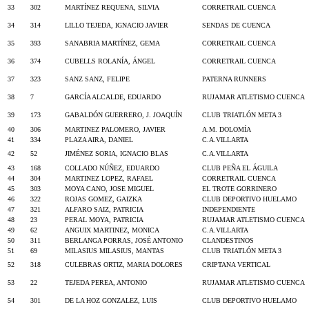
33
302
MARTÍNEZ REQUENA, SILVIA
CORRETRAIL CUENCA
34
314
LILLO TEJEDA, IGNACIO JAVIER
SENDAS DE CUENCA
35
393
SANABRIA MARTÍNEZ, GEMA
CORRETRAIL CUENCA
36
374
CUBELLS ROLANÍA, ÁNGEL
CORRETRAIL CUENCA
37
323
SANZ SANZ, FELIPE
PATERNA RUNNERS
38
7
GARCÍA ALCALDE, EDUARDO
RUJAMAR ATLETISMO CUENCA
39
173
GABALDÓN GUERRERO, J. JOAQUÍN
CLUB TRIATLÓN META 3
40
306
MARTINEZ PALOMERO, JAVIER
A.M. DOLOMÍA
41
334
PLAZA AIRA, DANIEL
C.A.VILLARTA
42
52
JIMÉNEZ SORIA, IGNACIO BLAS
C.A.VILLARTA
43
168
COLLADO NÚÑEZ, EDUARDO
CLUB PEÑA EL ÁGUILA
44
304
MARTINEZ LOPEZ, RAFAEL
CORRETRAIL CUENCA
45
303
MOYA CANO, JOSE MIGUEL
EL TROTE GORRINERO
46
322
ROJAS GOMEZ, GAIZKA
CLUB DEPORTIVO HUELAMO
47
321
ALFARO SAIZ, PATRICIA
INDEPENDIENTE
48
23
PERAL MOYA, PATRICIA
RUJAMAR ATLETISMO CUENCA
49
62
ANGUIX MARTINEZ, MONICA
C.A.VILLARTA
50
311
BERLANGA PORRAS, JOSÉ ANTONIO
CLANDESTINOS
51
69
MILASIUS MILASIUS, MANTAS
CLUB TRIATLÓN META 3
52
318
CULEBRAS ORTIZ, MARIA DOLORES
CRIPTANA VERTICAL
53
22
TEJEDA PEREA, ANTONIO
RUJAMAR ATLETISMO CUENCA
54
301
DE LA HOZ GONZALEZ, LUIS
CLUB DEPORTIVO HUELAMO