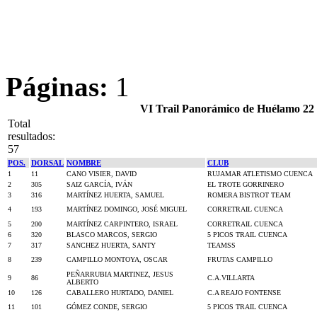
Páginas:
1
VI Trail Panorámico de Huélamo 22
Total
resultados:
57
POS.
DORSAL
NOMBRE
CLUB
1
11
CANO VISIER, DAVID
RUJAMAR ATLETISMO CUENCA
2
305
SAIZ GARCÍA, IVÁN
EL TROTE GORRINERO
3
316
MARTÍNEZ HUERTA, SAMUEL
ROMERA BISTROT TEAM
4
193
MARTÍNEZ DOMINGO, JOSÉ MIGUEL
CORRETRAIL CUENCA
5
200
MARTÍNEZ CARPINTERO, ISRAEL
CORRETRAIL CUENCA
6
320
BLASCO MARCOS, SERGIO
5 PICOS TRAIL CUENCA
7
317
SANCHEZ HUERTA, SANTY
TEAMSS
8
239
CAMPILLO MONTOYA, OSCAR
FRUTAS CAMPILLO
PEÑARRUBIA MARTINEZ, JESUS
9
86
C.A.VILLARTA
ALBERTO
10
126
CABALLERO HURTADO, DANIEL
C.A REAJO FONTENSE
11
101
GÓMEZ CONDE, SERGIO
5 PICOS TRAIL CUENCA