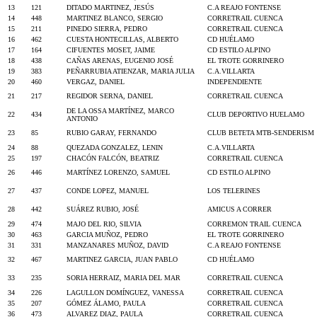
13
121
DITADO MARTINEZ, JESÚS
C.A REAJO FONTENSE
14
448
MARTINEZ BLANCO, SERGIO
CORRETRAIL CUENCA
15
211
PINEDO SIERRA, PEDRO
CORRETRAIL CUENCA
16
462
CUESTA HONTECILLAS, ALBERTO
CD HUÉLAMO
17
164
CIFUENTES MOSET, JAIME
CD ESTILO ALPINO
18
438
CAÑAS ARENAS, EUGENIO JOSÉ
EL TROTE GORRINERO
19
383
PEÑARRUBIA ATIENZAR, MARIA JULIA
C.A.VILLARTA
20
460
VERGAZ, DANIEL
INDEPENDIENTE
21
217
REGIDOR SERNA, DANIEL
CORRETRAIL CUENCA
DE LA OSSA MARTÍNEZ, MARCO
22
434
CLUB DEPORTIVO HUELAMO
ANTONIO
23
85
RUBIO GARAY, FERNANDO
CLUB BETETA MTB-SENDERISM
24
88
QUEZADA GONZALEZ, LENIN
C.A.VILLARTA
25
197
CHACÓN FALCÓN, BEATRIZ
CORRETRAIL CUENCA
26
446
MARTÍNEZ LORENZO, SAMUEL
CD ESTILO ALPINO
27
437
CONDE LOPEZ, MANUEL
LOS TELERINES
28
442
SUÁREZ RUBIO, JOSÉ
AMICUS A CORRER
29
474
MAJO DEL RIO, SILVIA
CORREMON TRAIL CUENCA
30
463
GARCIA MUÑOZ, PEDRO
EL TROTE GORRINERO
31
331
MANZANARES MUÑOZ, DAVID
C.A REAJO FONTENSE
32
467
MARTINEZ GARCIA, JUAN PABLO
CD HUÉLAMO
33
235
SORIA HERRAIZ, MARIA DEL MAR
CORRETRAIL CUENCA
34
226
LAGULLON DOMÍNGUEZ, VANESSA
CORRETRAIL CUENCA
35
207
GÓMEZ ÁLAMO, PAULA
CORRETRAIL CUENCA
36
473
ALVAREZ DIAZ, PAULA
CORRETRAIL CUENCA