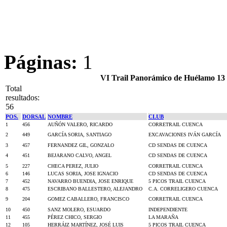
Páginas:
1
VI Trail Panorámico de Huélamo 13
Total
resultados:
56
POS.
DORSAL
NOMBRE
CLUB
1
456
AUÑÓN VALERO, RICARDO
CORRETRAIL CUENCA
2
449
GARCÍA SORIA, SANTIAGO
EXCAVACIONES IVÁN GARCÍA
3
457
FERNANDEZ GIL, GONZALO
CD SENDAS DE CUENCA
4
451
BEJARANO CALVO, ANGEL
CD SENDAS DE CUENCA
5
227
CHECA PEREZ, JULIO
CORRETRAIL CUENCA
6
146
LUCAS SORIA, JOSE IGNACIO
CD SENDAS DE CUENCA
7
452
NAVARRO BUENDIA, JOSE ENRIQUE
5 PICOS TRAIL CUENCA
8
475
ESCRIBANO BALLESTERO, ALEJANDRO
C.A. CORRELIGERO CUENCA
9
204
GOMEZ CABALLERO, FRANCISCO
CORRETRAIL CUENCA
10
450
SANZ MOLERO, ESUARDO
INDEPENDIENTE
11
455
PÉREZ CHICO, SERGIO
LA MARAÑA
12
105
HERRÁIZ MARTÍNEZ, JOSÉ LUIS
5 PICOS TRAIL CUENCA