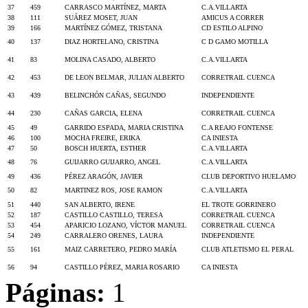
37
459
CARRASCO MARTÍNEZ, MARTA
C.A.VILLARTA
38
111
SUÁREZ MOSET, JUAN
AMICUS A CORRER
39
166
MARTÍNEZ GÓMEZ, TRISTANA
CD ESTILO ALPINO
40
137
DIAZ HORTELANO, CRISTINA
C D GAMO MOTILLA
41
83
MOLINA CASADO, ALBERTO
C.A.VILLARTA
42
453
DE LEON BELMAR, JULIAN ALBERTO
CORRETRAIL CUENCA
43
439
BELINCHÓN CAÑAS, SEGUNDO
INDEPENDIENTE
44
230
CAÑAS GARCIA, ELENA
CORRETRAIL CUENCA
45
49
GARRIDO ESPADA, MARIA CRISTINA
C.A REAJO FONTENSE
46
100
MOCHA FREIRE, ERIKA
CA INIESTA
47
50
BOSCH HUERTA, ESTHER
C.A.VILLARTA
48
76
GUIJARRO GUIJARRO, ANGEL
C.A.VILLARTA
49
436
PÉREZ ARAGÓN, JAVIER
CLUB DEPORTIVO HUELAMO
50
82
MARTINEZ ROS, JOSE RAMON
C.A.VILLARTA
51
440
SAN ALBERTO, IRENE
EL TROTE GORRINERO
52
187
CASTILLO CASTILLO, TERESA
CORRETRAIL CUENCA
53
454
APARICIO LOZANO, VÍCTOR MANUEL
CORRETRAIL CUENCA
54
249
CARRALERO ORENES, LAURA
INDEPENDIENTE
55
161
MAIZ CARRETERO, PEDRO MARÍA
CLUB ATLETISMO EL PERAL
56
94
CASTILLO PÉREZ, MARIA ROSARIO
CA INIESTA
Páginas:
1