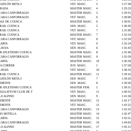
IATLÓN META 3
VET. MASC.
5
1:27:38
RRADA
MASTER MASC.
4
1:29:23
CARA CANFORRALES
MASTER MASC.
5
1:29:55
CARA CANFORRALES
VET. MASC.
6
1:30:00
DAS DE CUENCA
MASTER MASC.
6
1:30:01
RAIL CUENCA
SEN. MASC.
5
1:30:30
RAIL CUENCA
VET. MASC.
7
1:31:00
RAIL CUENCA
MASTER MASC.
7
1:32:24
CARA CANFORRALES
VET. MASC.
8
1:32:59
LARTA
VET. MASC.
9
1:35:24
A ROJA
SEN. MASC.
6
1:35:43
R ATLETISMO CUENCA
MASTER MASC.
8
1:35:46
CARA CANFORRALES
MASTER MASC.
9
1:35:59
LARTA
MASTER MASC.
10
1:36:28
 A CORRER
JUN. MASC.
1
1:37:58
A ROJA
VET. MASC.
10
1:38:16
RAIL CUENCA
MASTER MASC.
11
1:39:16
IATLÓN META 3
SEN. MASC.
7
1:39:20
NDIENTE
SEN. MASC.
8
1:39:30
R ATLETISMO CUENCA
MASTER FEM.
1
1:39:31
EZA ATYUM CLUB DE T
VET. MASC.
11
1:40:55
LO ALPINO
SEN. MASC.
9
1:41:58
NDIENTE
MASTER MASC.
12
1:42:17
NDIENTE
VET. MASC.
12
1:42:22
CARA CANFORRALES
MASTER MASC.
13
1:42:32
MO MOTILLA
MASTER MASC.
14
1:42:47
LARTA
MASTER MASC.
15
1:42:51
CARA CANFORRALES
MASTER MASC.
16
1:44:03
LO ALPINO
MASTER MASC.
17
1:45:15