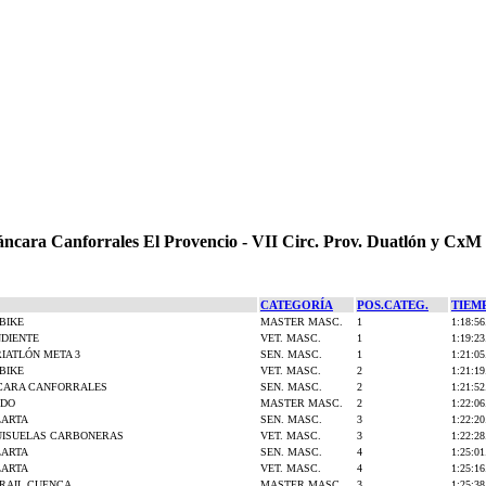
áncara Canforrales El Provencio - VII Circ. Prov. Duatlón y CxM
CATEGORÍA
POS.CATEG.
TIEM
BIKE
MASTER MASC.
1
1:18:56
NDIENTE
VET. MASC.
1
1:19:23
IATLÓN META 3
SEN. MASC.
1
1:21:05
BIKE
VET. MASC.
2
1:21:19
CARA CANFORRALES
SEN. MASC.
2
1:21:52
EDO
MASTER MASC.
2
1:22:06
LARTA
SEN. MASC.
3
1:22:20
UISUELAS CARBONERAS
VET. MASC.
3
1:22:28
LARTA
SEN. MASC.
4
1:25:01
LARTA
VET. MASC.
4
1:25:16
RAIL CUENCA
MASTER MASC.
3
1:25:38