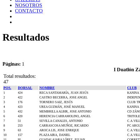
NOSOTROS
CONTACTO
Resultados
Páginas:
1
I Duatlón Z
Total resultados:
47
POS.
DORSAL
NOMBRE
CLUB
1
424
RECA SANTAMARÍA, JUAN JESÚS
KANINA 
2
422
CASTRO BECERRA, JOSE ANGEL
INDEPE
3
176
TORNERO SAIZ, JESÚS
CLUB TR
4
423
UREA GUZMÁN, JOSÉ MANUEL
KANINA 
5
432
MEMBRILLA ALBIR, JOSE ANTONIO
CD ZÁN
6
420
HERENCIA CARRAMOLINO, ANGEL
TRITOL
7
51
SEVILLA CANALES, ANTONIO
C.A.VIL
8
253
CARRASCOSA MUÑOZ, RICARDO
PC ARG
9
63
AROCA LIS, JOSE ENRIQUE
C.A.VIL
10
157
PLAZA AIRA, DANIEL
C.A.VIL
11
95
GUADALAJARA LÓPEZ, JULIAN
CORRET