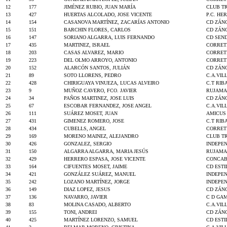
12
177
JIMÉNEZ RUBIO, JUAN MARÍA
CLUB TR
13
427
HUERTAS ALCOLADO, JOSE VICENTE
P.C. HE
14
154
CASANOVA MARTÍNEZ, ZACARÍAS ANTONIO
CD ZÁN
15
151
BARCHIN FLORES, CARLOS
CD ZÁN
16
147
SORIANO ALGARRA, LUIS FERNANDO
CD SEN
17
435
MARTINEZ, ISRAEL
CORRET
18
203
CASAS ALVAREZ, MARIO
CORRET
19
223
DEL OLMO ARROYO, ANTONIO
CORRET
20
152
ALARCÓN SANTOS, JULIÁN
CD ZÁN
21
89
SOTO LLORENS, PEDRO
C.A.VIL
22
428
CHIRIGUAYA VINUEZA, LUCAS ALVEIRO
C.T RIB
23
9
MUÑOZ CAVERO, FCO. JAVIER
RUJAMA
24
34
PAÑOS MARTINEZ, JOSE LUIS
CD ZÁN
25
67
ESCOBAR FERNANDEZ, JOSE ANGEL
C.A.VIL
26
111
SUÁREZ MOSET, JUAN
AMICUS
27
431
GIMENEZ ROMERO, JOSE
C.T RIB
28
434
CUBELLS, ANGEL
CORRET
29
169
MORENO MAINEZ, ALEJANDRO
CLUB TR
30
426
GONZALEZ, SERGIO
INDEPE
31
150
ALGARRA ALGARRA, MARIA JESÚS
RUJAMA
32
429
HERRERO ESPASA, JOSE VICENTE
CONCAB
33
164
CIFUENTES MOSET, JAIME
CD ESTI
34
421
GONZÁLEZ SUÁREZ, MANUEL
INDEPE
35
242
LOZANO MARTÍNEZ, JORGE
INDEPE
36
149
DIAZ LOPEZ, JESUS
CD ZÁN
37
136
NAVARRO, JAVIER
C D GA
38
83
MOLINA CASADO, ALBERTO
C.A.VIL
39
155
TONI, ANDREI
CD ZÁN
40
425
MARTÍNEZ LORENZO, SAMUEL
CD ESTI