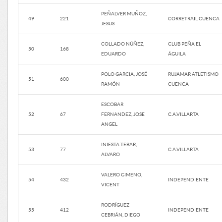
PEÑALVER MUÑOZ,
49
221
CORRETRAIL CUENCA
JESUS
COLLADO NÚÑEZ,
CLUB PEÑA EL
50
168
EDUARDO
ÁGUILA
POLO GARCIA, JOSÉ
RUJAMAR ATLETISMO
51
600
RAMÓN
CUENCA
ESCOBAR
52
67
FERNANDEZ, JOSE
C.A.VILLARTA
ANGEL
INIESTA TEBAR,
53
77
C.A.VILLARTA
ALVARO
VALERO GIMENO,
54
432
INDEPENDIENTE
VICENT
RODRÍGUEZ
55
412
INDEPENDIENTE
CEBRIÁN, DIEGO