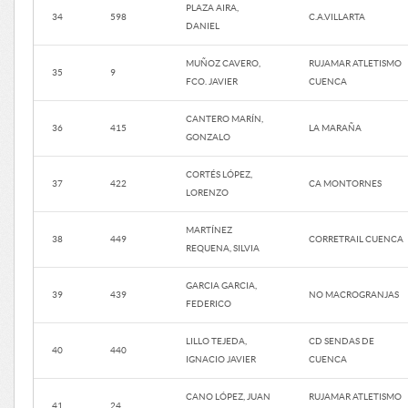
PLAZA AIRA,
34
598
C.A.VILLARTA
DANIEL
MUÑOZ CAVERO,
RUJAMAR ATLETISMO
35
9
FCO. JAVIER
CUENCA
CANTERO MARÍN,
36
415
LA MARAÑA
GONZALO
CORTÉS LÓPEZ,
37
422
CA MONTORNES
LORENZO
MARTÍNEZ
38
449
CORRETRAIL CUENCA
REQUENA, SILVIA
GARCIA GARCIA,
39
439
NO MACROGRANJAS
FEDERICO
LILLO TEJEDA,
CD SENDAS DE
40
440
IGNACIO JAVIER
CUENCA
CANO LÓPEZ, JUAN
RUJAMAR ATLETISMO
41
24