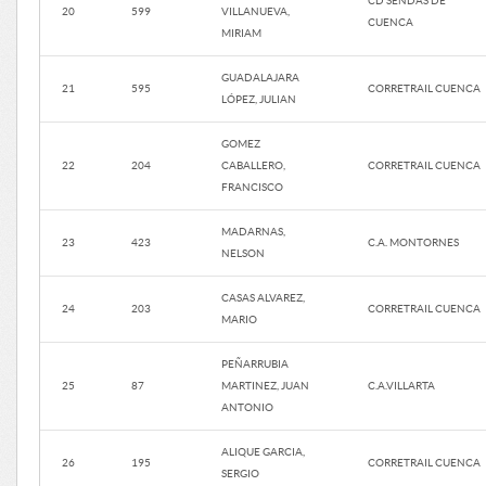
CD SENDAS DE
20
599
VILLANUEVA,
CUENCA
MIRIAM
GUADALAJARA
21
595
CORRETRAIL CUENCA
LÓPEZ, JULIAN
GOMEZ
22
204
CABALLERO,
CORRETRAIL CUENCA
FRANCISCO
MADARNAS,
23
423
C.A. MONTORNES
NELSON
CASAS ALVAREZ,
24
203
CORRETRAIL CUENCA
MARIO
PEÑARRUBIA
25
87
MARTINEZ, JUAN
C.A.VILLARTA
ANTONIO
ALIQUE GARCIA,
26
195
CORRETRAIL CUENCA
SERGIO