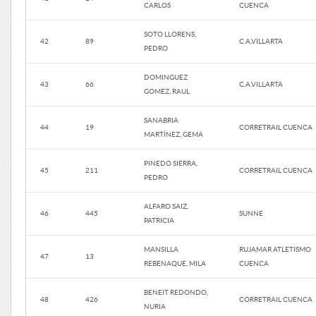
CARLOS
CUENCA
SOTO LLORENS,
42
89
C.A.VILLARTA
PEDRO
DOMINGUEZ
43
66
C.A.VILLARTA
GOMEZ, RAUL
SANABRIA
44
19
CORRETRAIL CUENCA
MARTÍNEZ, GEMA
PINEDO SIERRA,
45
211
CORRETRAIL CUENCA
PEDRO
ALFARO SAIZ,
46
445
SUNNE
PATRICIA
MANSILLA
RUJAMAR ATLETISMO
47
13
REBENAQUE, MILA
CUENCA
BENEIT REDONDO,
48
426
CORRETRAIL CUENCA
NURIA