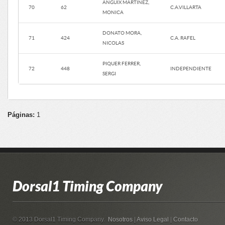
ANGUIX MARTINEZ,
70
62
C.A.VILLARTA
MONICA
DONATO MORA,
71
424
C.A. RAFEL
NICOLAS
PIQUER FERRER,
72
448
INDEPENDIENTE
SERGI
Páginas:
1
Dorsal1 Timing Company
© 2013 Dorsal1 Timing Company.
Nosotros
|
Aviso Legal
|
Contacto