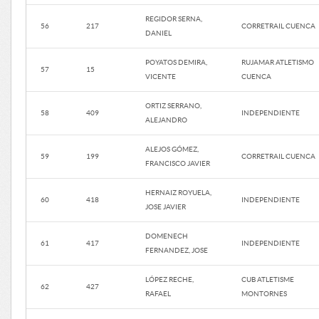
REGIDOR SERNA,
56
217
CORRETRAIL CUENCA
DANIEL
POYATOS DEMIRA,
RUJAMAR ATLETISMO
57
15
VICENTE
CUENCA
ORTIZ SERRANO,
58
409
INDEPENDIENTE
ALEJANDRO
ALEJOS GÓMEZ,
59
199
CORRETRAIL CUENCA
FRANCISCO JAVIER
HERNAIZ ROYUELA,
60
418
INDEPENDIENTE
JOSE JAVIER
DOMENECH
61
417
INDEPENDIENTE
FERNANDEZ, JOSE
LÓPEZ RECHE,
CUB ATLETISME
62
427
RAFAEL
MONTORNES