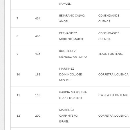
SAMUEL
BEJARANO CALVO,
CD SENDAS DE
7
434
ANGEL
CUENCA
FERNÁNDEZ
CD SENDAS DE
8
406
MORENO, MARIO
CUENCA
RODRÍGUEZ
9
436
REAJO FONTENSE
MÉNDEZ, ANTONIO
MARTÍNEZ
10
193
DOMINGO, JOSÉ
CORRETRAIL CUENCA
MIGUEL
GARCIA-MARQUINA
11
118
C.A REAJO FONTENSE
DIAZ, EDUARDO
MARTÍNEZ
12
200
CARPINTERO,
CORRETRAIL CUENCA
ISRAEL