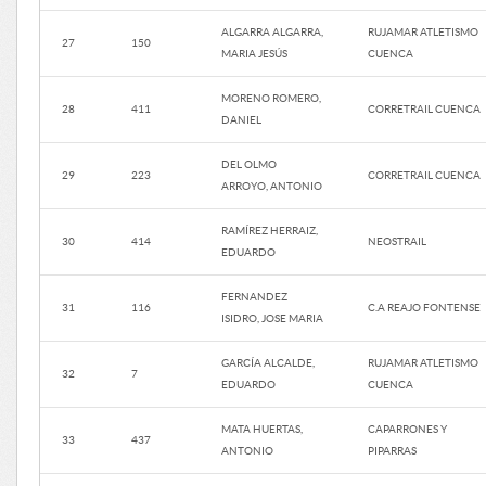
ALGARRA ALGARRA,
RUJAMAR ATLETISMO
27
150
MARIA JESÚS
CUENCA
MORENO ROMERO,
28
411
CORRETRAIL CUENCA
DANIEL
DEL OLMO
29
223
CORRETRAIL CUENCA
ARROYO, ANTONIO
RAMÍREZ HERRAIZ,
30
414
NEOSTRAIL
EDUARDO
FERNANDEZ
31
116
C.A REAJO FONTENSE
ISIDRO, JOSE MARIA
GARCÍA ALCALDE,
RUJAMAR ATLETISMO
32
7
EDUARDO
CUENCA
MATA HUERTAS,
CAPARRONES Y
33
437
ANTONIO
PIPARRAS