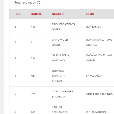
Total resultados: 72
POS.
DORSAL
NOMBRE
CLUB
TRIGUERO ATIENZA,
1
441
RUN FASTER
JAVIER
CANO VISIER,
RUJAMAR ATLETISMO
2
11
DAVID
CUENCA
GARCIA SORIA,
EXCAVACIONES IVAN
3
447
SANTIAGO
GARCIA
OLIVARES
4
403
CONEJERO,
LA MARAÑA
ADRIÁN
GARCIA PAREDES,
5
594
CORRETRAIL CUENCA
EDUARDO
PINEDO
6
446
FERNANDEZ,
C.D. TARANCON