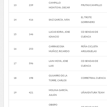
CAMPILLO
13
239
FRUTAS CAMPILLO
MONTOYA, OSCAR
EL TROTE
14
416
SAIZ GARCÍA, IVÁN
GORRINERO
LUCAS SORIA, JOSE
CD SENDAS DE
15
146
IGNACIO
CUENCA
CARRASCOSA
PEÑA CICLISTA
16
253
MUÑOZ, RICARDO
ARGUISUELAS
LAIN MOYA, JOSE
CD SENDAS DE
17
596
LUIS
CUENCA
GUIJARRO DE LA
18
198
CORRETRAIL CUENCA
TORRE, CARLOS
MOLINA GARCÍA,
19
421
UÑAVENTURA TEAM
JULIÁN
OBISPO