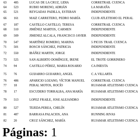
63
485
LUCAS DE LA CRUZ, LIDIA
CORRETRAIL CUENCA
64
523
RUBIO MORENO, ADRIÁN
LA MARAÑA
65
521
REYGADAS PADILLA, ESTEBAN
INDEPENDIENTE
66
161
MAIZ CARRETERO, PEDRO MARÍA
CLUB ATLETISMO EL PERAL
67
187
CASTILLO CASTILLO, TERESA
CORRETRAIL CUENCA
68
510
JIMÉNEZ MARTOS, CARMEN
INDEPENDIENTE
69
509
JIMENEZ ALCALA, FRANCISCO JAVIER
INDEPENDIENTE
70
547
MARTÍNEZ ROMERO, MARINA
5 PICOS TRAIL CUENCA
71
501
BOSCH SÁNCHEZ, PATRICIA
INDEPENDIENTE
72
550
IBÁÑEZ MARTIN, JORGE
INDEPENDIENTE
73
525
SAN ALBERTO DOMÍNGUE, IRENE
EL TROTE GORRINERO
74
94
CASTILLO PÉREZ, MARIA ROSARIO
CA INIESTA
75
76
GUIJARRO GUIJARRO, ANGEL
C.A.VILLARTA
76
486
APARICIO LOZANO, VÍCTOR MANUEL
CORRETRAIL CUENCA
77
18
PERAL MOTOS, ROCÍO
RUJAMAR ATLETISMO CUENCA
78
17
ESCUDERO TORRALBA, ANA MARÍA
RUJAMAR ATLETISMO CUENCA
79
513
LOPEZ FRAILE, JOSE ALEJANDRO
INDEPENDIENTE
80
527
TEJEDA PEREA, CHELÍN
RUJAMAR ATLETISMO CUENCA
81
487
BARRASA PALACIOS, ANA
RUNNING RIVAS
82
20
CRUZ SÁNCHEZ, MARÍA
RUJAMAR ATLETISMO CUENCA
Páginas:
1