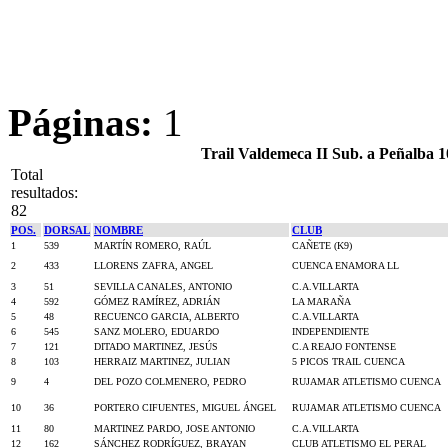
Páginas:
1
Trail Valdemeca II Sub. a Peñalba 
Total
resultados:
82
POS.
DORSAL
NOMBRE
CLUB
1
539
MARTÍN ROMERO, RAÚL
CAÑETE (K9)
2
433
LLORENS ZAFRA, ANGEL
CUENCA ENAMORA LL
3
51
SEVILLA CANALES, ANTONIO
C.A.VILLARTA
4
592
GÓMEZ RAMÍREZ, ADRIÁN
LA MARAÑA
5
48
RECUENCO GARCIA, ALBERTO
C.A.VILLARTA
6
545
SANZ MOLERO, EDUARDO
INDEPENDIENTE
7
121
DITADO MARTINEZ, JESÚS
C.A REAJO FONTENSE
8
103
HERRAIZ MARTINEZ, JULIAN
5 PICOS TRAIL CUENCA
9
4
DEL POZO COLMENERO, PEDRO
RUJAMAR ATLETISMO CUENCA
10
36
PORTERO CIFUENTES, MIGUEL ÁNGEL
RUJAMAR ATLETISMO CUENCA
11
80
MARTINEZ PARDO, JOSE ANTONIO
C.A.VILLARTA
12
162
SÁNCHEZ RODRÍGUEZ, BRAYAN
CLUB ATLETISMO EL PERAL