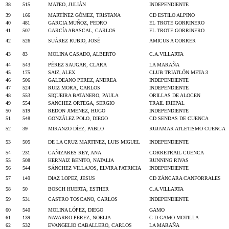
38
515
MATEO, JULIÁN
INDEPENDIENTE
39
166
MARTÍNEZ GÓMEZ, TRISTANA
CD ESTILO ALPINO
40
481
GARCIA MUÑOZ, PEDRO
EL TROTE GORRINERO
41
507
GARCÍA ABASCAL, CARLOS
EL TROTE GORRINERO
42
526
SUÁREZ RUBIO, JOSÉ
AMICUS A CORRER
43
83
MOLINA CASADO, ALBERTO
C.A.VILLARTA
44
543
PÉREZ SAUGAR, CLARA
LA MARAÑA
45
175
SAIZ, ALEX
CLUB TRIATLÓN META 3
46
506
GALDEANO PEREZ, ANDREA
INDEPENDIENTE
47
524
RUIZ MORA, CARLOS
INDEPENDIENTE
48
553
SIQUEIRA BATANERO, PAULA
ORILLAS DE ALOCEN
49
554
SANCHEZ ORTEGA, SERGIO
TRAIL IRIEPAL
50
519
REDON JIMENEZ, HUGO
INDEPENDIENTE
51
548
GONZÁLEZ POLO, DIEGO
CD SENDAS DE CUENCA
52
39
MIRANZO DÍEZ, PABLO
RUJAMAR ATLETISMO CUENCA
53
505
DE LA CRUZ MARTINEZ, LUIS MIGUEL
INDEPENDIENTE
54
231
CAÑIZARES REY, ANA
CORRETRAIL CUENCA
55
508
HERNAIZ BENITO, NATALIA
RUNNING RIVAS
56
544
SÁNCHEZ VILLAJOS, ELVIRA PATRICIA
INDEPENDIENTE
57
149
DIAZ LOPEZ, JESUS
CD ZÁNCARA CANFORRALES
58
50
BOSCH HUERTA, ESTHER
C.A.VILLARTA
59
531
CASTRO TOSCANO, CARLOS
INDEPENDIENTE
60
540
MOLINA LÓPEZ, DIEGO
GAMO
61
139
NAVARRO PEREZ, NOELIA
C D GAMO MOTILLA
62
532
EVANGELIO CABALLERO, CARLOS
LA MARAÑA