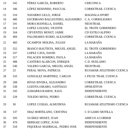
13
542
PÉREZ GARCÍA, ROBERTO
CERCONCA
14
186
LÓPEZ REDONDO, PASCUAL
CORRETRAIL CUENCA
15
516
NAVARRO LILLO, JORGE
MAGDALA SPORT
16
480
ESCRIBANO BALLESTERO, ALEJANDRO
C.A. CORRELIGERO
17
541
MORA MANSILLA, DANIEL
NEOSTRAIL
18
514
LOPEZ LOZANO, VICENTE
EL TROTE GORRINERO
19
164
CIFUENTES MOSET, JAIME
CD ESTILO ALPINO
20
484
PALOMARES RUBIO, ALEJANDRO
CORRETRAIL CUENCA
21
483
OCAMPOS MOLINA, JULIAN
LA MARAÑA
22
552
IBANCO BAUTISTA, MIGUEL ANGEL
EL TROTE GORRINERO
23
537
LOPEZ CAVA, DAVID
LA MARAÑA
24
517
PALACIOS ROMERO, PAULA
LA MARAÑA
25
488
CANTERO ALARCON, ENRIQUE
C.D. HUELAMO
26
546
VALERO GARCIA, MIGUEL ANGEL
NEOSTRAIL
27
23
PERAL MOYA, PATRICIA
RUJAMAR ATLETISMO CUENCA
28
533
GONZALEZ MARTINEZ, CARLOS
5 PICOS TRAIL CUENCA
29
208
RIVAS RIVERA, ALEJANDRO
CORRETRAIL CUENCA
30
538
LOZOYA JARABO, SANTIAGO
OPERATIVOS
31
243
ZAMARRA RAMOS, RAUL
INDEPENDIENTE
32
528
TOLEDO MOYA, PEDRO
CORRETRAIL CUENCA
33
30
LOPEZ COXIAS, ALMUDENA
RUJAMAR ATLETISMO CUENCA
34
137
DIAZ HORTELANO, CRISTINA
C D GAMO MOTILLA
35
593
SUÁREZ MOSET, JUAN
AMICUS A CORRER
36
479
HERRAIZ LOPEZ, JUAN
INDEPENDIENTE
37
518
PIQUERAS MADRIGAL, PEDRO JOSE
INDEPENDIENTE