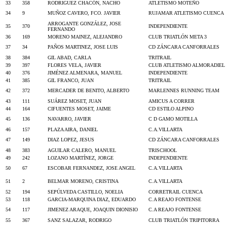
33
358
RODRIGUEZ CHACÓN, NACHO
ATLETISMO MOTEÑO
34
9
MUÑOZ CAVERO, FCO. JAVIER
RUJAMAR ATLETISMO CUENCA
ARROGANTE GONZÁLEZ, JOSE
35
370
INDEPENDIENTE
FERNANDO
36
169
MORENO MAINEZ, ALEJANDRO
CLUB TRIATLÓN META 3
37
34
PAÑOS MARTINEZ, JOSE LUIS
CD ZÁNCARA CANFORRALES
38
384
GIL ABAD, CARLA
TRITRAIL
39
397
FLORES VELA, JAVIER
CLUB ATLETISMO ALMORADIEL
40
376
JIMÉNEZ ALMENARA, MANUEL
INDEPENDIENTE
41
385
GIL FRANCO, JUAN
TRITRAIL
42
372
MERCADER DE BENITO, ALBERTO
MARLENNES RUNNING TEAM
43
111
SUÁREZ MOSET, JUAN
AMICUS A CORRER
44
164
CIFUENTES MOSET, JAIME
CD ESTILO ALPINO
45
136
NAVARRO, JAVIER
C D GAMO MOTILLA
46
157
PLAZA AIRA, DANIEL
C.A.VILLARTA
47
149
DIAZ LOPEZ, JESUS
CD ZÁNCARA CANFORRALES
48
383
AGUILAR CALERO, MANUEL
TRISCHOOL
49
242
LOZANO MARTÍNEZ, JORGE
INDEPENDIENTE
50
67
ESCOBAR FERNANDEZ, JOSE ANGEL
C.A.VILLARTA
51
2
BELMAR MORENO, CRISTINA
C.A.VILLARTA
52
194
SEPÚLVEDA CASTILLO, NOELIA
CORRETRAIL CUENCA
53
118
GARCIA-MARQUINA DIAZ, EDUARDO
C.A REAJO FONTENSE
54
117
JIMENEZ ARAQUE, JOAQUIN DIONISIO
C.A REAJO FONTENSE
55
367
SANZ SALAZAR, RODRIGO
CLUB TRIATLÓN TRIPITORRA