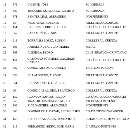
13
379
VICENTE, JOSE
PC HERRADA
14
380
TRIGUERO GUTIERREZ, ALBERTO
PC HERRADA
15
371
BENÍTEZ LEAL, ALEJANDRO
INDEPENDIENTE
16
354
POLO ABAD, ROBERTO
ATLETISMO ALCABOZO
17
151
BARCHIN FLORES, CARLOS
CD ZÁNCARA CANFORRALES
18
357
SANZ MUÑOZ, JESUS
ATLETISMO ALCABOZO
19
219
TORRALBA LÓPEZ, RUBÉN
CORRETRAIL CUENCA
20
995
JIMENEZ RUBIO, JUAN MARIA
META 3
21
365
ALBERCA, PEDRO
CLUB TRIATLÓN CRIPTANA GI
CASANOVA MARTÍNEZ, ZACARÍAS
22
154
CD ZÁNCARA CANFORRALES
ANTONIO
23
382
GOMEZ PASTOR, CARMELO
TRIATLON SORIANO
24
353
VILLALGORDO, ALONSO
ATLETISMO ALCABOZO
25
351
BUSTAMANTE LOPEZ, LUIS
ATLETISMO ALCABOZO
26
204
GOMEZ CABALLERO, FRANCISCO
CORRETRAIL CUENCA
27
152
ALARCÓN SANTOS, JULIÁN
CD ZÁNCARA CANFORRALES
28
359
TINAJERO MARTÍNEZ, PATRICIO
ATLETISMO MOTEÑO
29
992
RUIZ SANCHEZ, ALEJANDRO
INDEPENDIENTE
30
360
DOMINGUEZ ALCAZAR, PEDRO JESUS
CD ATLETISMO TARANCON
31
150
ALGARRA ALGARRA, MARIA JESÚS
RUJAMAR ATLETISMO CUENCA
32
116
FERNANDEZ ISIDRO, JOSE MARIA
C.A REAJO FONTENSE