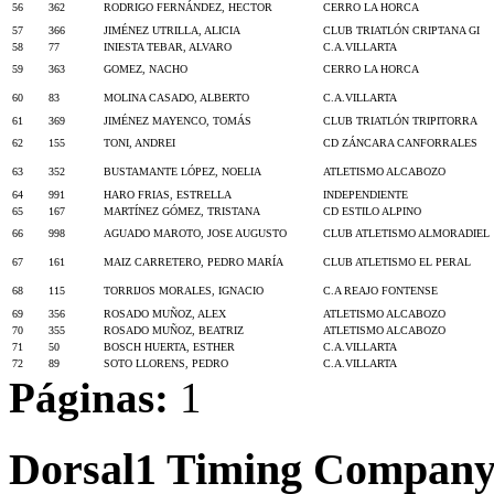
56
362
RODRIGO FERNÁNDEZ, HECTOR
CERRO LA HORCA
57
366
JIMÉNEZ UTRILLA, ALICIA
CLUB TRIATLÓN CRIPTANA GI
58
77
INIESTA TEBAR, ALVARO
C.A.VILLARTA
59
363
GOMEZ, NACHO
CERRO LA HORCA
60
83
MOLINA CASADO, ALBERTO
C.A.VILLARTA
61
369
JIMÉNEZ MAYENCO, TOMÁS
CLUB TRIATLÓN TRIPITORRA
62
155
TONI, ANDREI
CD ZÁNCARA CANFORRALES
63
352
BUSTAMANTE LÓPEZ, NOELIA
ATLETISMO ALCABOZO
64
991
HARO FRIAS, ESTRELLA
INDEPENDIENTE
65
167
MARTÍNEZ GÓMEZ, TRISTANA
CD ESTILO ALPINO
66
998
AGUADO MAROTO, JOSE AUGUSTO
CLUB ATLETISMO ALMORADIEL
67
161
MAIZ CARRETERO, PEDRO MARÍA
CLUB ATLETISMO EL PERAL
68
115
TORRIJOS MORALES, IGNACIO
C.A REAJO FONTENSE
69
356
ROSADO MUÑOZ, ALEX
ATLETISMO ALCABOZO
70
355
ROSADO MUÑOZ, BEATRIZ
ATLETISMO ALCABOZO
71
50
BOSCH HUERTA, ESTHER
C.A.VILLARTA
72
89
SOTO LLORENS, PEDRO
C.A.VILLARTA
Páginas:
1
Dorsal1 Timing Compan