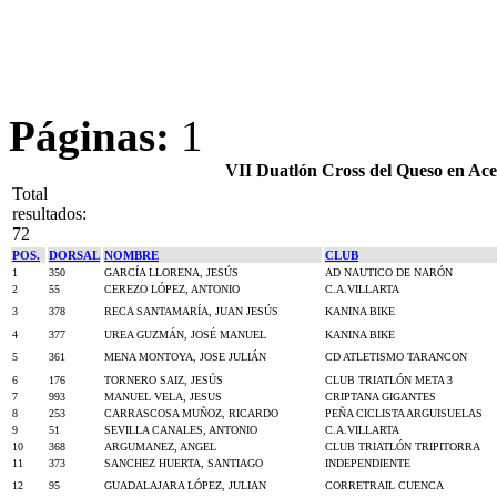
Páginas:
1
VII Duatlón Cross del Queso en Ace
Total
resultados:
72
POS.
DORSAL
NOMBRE
CLUB
1
350
GARCÍA LLORENA, JESÚS
AD NAUTICO DE NARÓN
2
55
CEREZO LÓPEZ, ANTONIO
C.A.VILLARTA
3
378
RECA SANTAMARÍA, JUAN JESÚS
KANINA BIKE
4
377
UREA GUZMÁN, JOSÉ MANUEL
KANINA BIKE
5
361
MENA MONTOYA, JOSE JULIÁN
CD ATLETISMO TARANCON
6
176
TORNERO SAIZ, JESÚS
CLUB TRIATLÓN META 3
7
993
MANUEL VELA, JESUS
CRIPTANA GIGANTES
8
253
CARRASCOSA MUÑOZ, RICARDO
PEÑA CICLISTA ARGUISUELAS
9
51
SEVILLA CANALES, ANTONIO
C.A.VILLARTA
10
368
ARGUMANEZ, ANGEL
CLUB TRIATLÓN TRIPITORRA
11
373
SANCHEZ HUERTA, SANTIAGO
INDEPENDIENTE
12
95
GUADALAJARA LÓPEZ, JULIAN
CORRETRAIL CUENCA