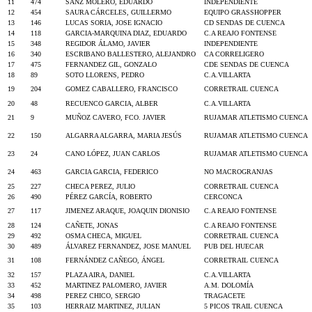
11
474
SANZ MOLERO, EDUARDO
INDEPENDIENTE
12
454
SAURA CÁRCELES, GUILLERMO
EQUIPO GRASSHOPPER
13
146
LUCAS SORIA, JOSE IGNACIO
CD SENDAS DE CUENCA
14
118
GARCIA-MARQUINA DIAZ, EDUARDO
C.A REAJO FONTENSE
15
348
REGIDOR ÁLAMO, JAVIER
INDEPENDIENTE
16
340
ESCRIBANO BALLESTERO, ALEJANDRO
CA CORRELIGERO
17
475
FERNANDEZ GIL, GONZALO
CDE SENDAS DE CUENCA
18
89
SOTO LLORENS, PEDRO
C.A.VILLARTA
19
204
GOMEZ CABALLERO, FRANCISCO
CORRETRAIL CUENCA
20
48
RECUENCO GARCIA, ALBER
C.A.VILLARTA
21
9
MUÑOZ CAVERO, FCO. JAVIER
RUJAMAR ATLETISMO CUENCA
22
150
ALGARRA ALGARRA, MARIA JESÚS
RUJAMAR ATLETISMO CUENCA
23
24
CANO LÓPEZ, JUAN CARLOS
RUJAMAR ATLETISMO CUENCA
24
463
GARCIA GARCIA, FEDERICO
NO MACROGRANJAS
25
227
CHECA PEREZ, JULIO
CORRETRAIL CUENCA
26
490
PÉREZ GARCÍA, ROBERTO
CERCONCA
27
117
JIMENEZ ARAQUE, JOAQUIN DIONISIO
C.A REAJO FONTENSE
28
124
CAÑETE, JONAS
C.A REAJO FONTENSE
29
492
OSMA CHECA, MIGUEL
CORRETRAIL CUENCA
30
489
ÁLVAREZ FERNANDEZ, JOSE MANUEL
PUB DEL HUECAR
31
108
FERNÁNDEZ CAÑEGO, ÁNGEL
CORRETRAIL CUENCA
32
157
PLAZA AIRA, DANIEL
C.A.VILLARTA
33
452
MARTINEZ PALOMERO, JAVIER
A.M. DOLOMÍA
34
498
PEREZ CHICO, SERGIO
TRAGACETE
35
103
HERRAIZ MARTINEZ, JULIAN
5 PICOS TRAIL CUENCA