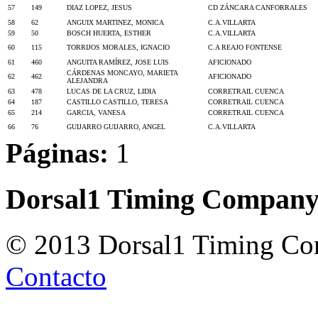
57
149
DIAZ LOPEZ, JESUS
CD ZÁNCARA CANFORRALES
58
62
ANGUIX MARTINEZ, MONICA
C.A.VILLARTA
59
50
BOSCH HUERTA, ESTHER
C.A.VILLARTA
60
115
TORRIJOS MORALES, IGNACIO
C.A REAJO FONTENSE
61
460
ANGUITA RAMÍREZ, JOSE LUIS
AFICIONADO
CÁRDENAS MONCAYO, MARIETA
62
462
AFICIONADO
ALEJANDRA
63
478
LUCAS DE LA CRUZ, LIDIA
CORRETRAIL CUENCA
64
187
CASTILLO CASTILLO, TERESA
CORRETRAIL CUENCA
65
214
GARCIA, VANESA
CORRETRAIL CUENCA
66
76
GUIJARRO GUIJARRO, ANGEL
C.A.VILLARTA
Páginas:
1
Dorsal1 Timing Compan
© 2013 Dorsal1 Timing C
Contacto