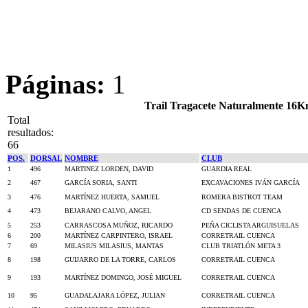
Páginas:
1
Trail Tragacete Naturalmente 16K
Total
resultados:
66
POS.
DORSAL
NOMBRE
CLUB
1
496
MARTINEZ LORDEN, DAVID
GUARDIA REAL
2
467
GARCÍA SORIA, SANTI
EXCAVACIONES IVÁN GARCÍA
3
476
MARTÍNEZ HUERTA, SAMUEL
ROMERA BISTROT TEAM
4
473
BEJARANO CALVO, ANGEL
CD SENDAS DE CUENCA
5
253
CARRASCOSA MUÑOZ, RICARDO
PEÑA CICLISTA ARGUISUELAS
6
200
MARTÍNEZ CARPINTERO, ISRAEL
CORRETRAIL CUENCA
7
69
MILASIUS MILASIUS, MANTAS
CLUB TRIATLÓN META 3
8
198
GUIJARRO DE LA TORRE, CARLOS
CORRETRAIL CUENCA
9
193
MARTÍNEZ DOMINGO, JOSÉ MIGUEL
CORRETRAIL CUENCA
10
95
GUADALAJARA LÓPEZ, JULIAN
CORRETRAIL CUENCA