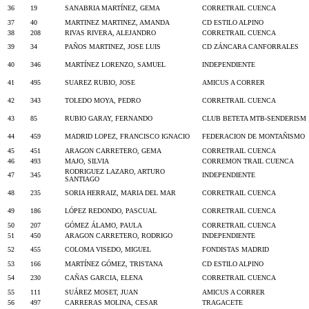
36
19
SANABRIA MARTÍNEZ, GEMA
CORRETRAIL CUENCA
37
40
MARTINEZ MARTINEZ, AMANDA
CD ESTILO ALPINO
38
208
RIVAS RIVERA, ALEJANDRO
CORRETRAIL CUENCA
39
34
PAÑOS MARTINEZ, JOSE LUIS
CD ZÁNCARA CANFORRALES
40
346
MARTÍNEZ LORENZO, SAMUEL
INDEPENDIENTE
41
495
SUAREZ RUBIO, JOSE
AMICUS A CORRER
42
343
TOLEDO MOYA, PEDRO
CORRETRAIL CUENCA
43
85
RUBIO GARAY, FERNANDO
CLUB BETETA MTB-SENDERISM
44
459
MADRID LOPEZ, FRANCISCO IGNACIO
FEDERACION DE MONTAÑISMO
45
451
ARAGON CARRETERO, GEMA
CORRETRAIL CUENCA
46
493
MAJO, SILVIA
CORREMON TRAIL CUENCA
RODRIGUEZ LAZARO, ARTURO
47
345
INDEPENDIENTE
SANTIAGO
48
235
SORIA HERRAIZ, MARIA DEL MAR
CORRETRAIL CUENCA
49
186
LÓPEZ REDONDO, PASCUAL
CORRETRAIL CUENCA
50
207
GÓMEZ ÁLAMO, PAULA
CORRETRAIL CUENCA
51
450
ARAGON CARRETERO, RODRIGO
INDEPENDIENTE
52
455
COLOMA VISEDO, MIGUEL
FONDISTAS MADRID
53
166
MARTÍNEZ GÓMEZ, TRISTANA
CD ESTILO ALPINO
54
230
CAÑAS GARCIA, ELENA
CORRETRAIL CUENCA
55
111
SUÁREZ MOSET, JUAN
AMICUS A CORRER
56
497
CARRERAS MOLINA, CESAR
TRAGACETE