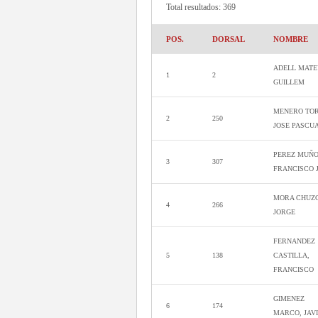
Total resultados: 369
POS.
DORSAL
NOMBRE
ADELL MATE
1
2
GUILLEM
MENERO TO
2
250
JOSE PASCU
PEREZ MUÑO
3
307
FRANCISCO J
MORA CHUZ
4
266
JORGE
FERNANDEZ
5
138
CASTILLA,
FRANCISCO
GIMENEZ
6
174
MARCO, JAV