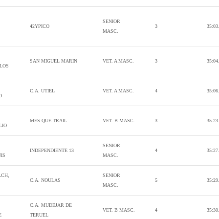
SENIOR
42YPICO
3
35:03
MASC.
SAN MIGUEL MARIN
VET. A MASC.
3
35:04
LOS
C.A. UTIEL
VET. A MASC.
4
35:06
O
MES QUE TRAIL
VET. B MASC.
3
35:23
LIO
SENIOR
INDEPENDIENTE 13
4
35:27
IS
MASC.
LCH,
SENIOR
C.A. NOULAS
5
35:29
MASC.
C.A. MUDEJAR DE
VET. B MASC.
4
35:30
E
TERUEL