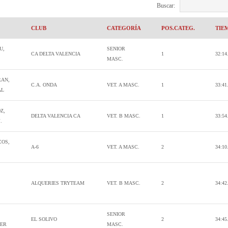
Buscar:
CLUB
CATEGORÍA
POS.CATEG.
TIE
U,
SENIOR
CA DELTA VALENCIA
1
32:14
MASC.
RAN,
C.A. ONDA
VET. A MASC.
1
33:41
AL
Z,
DELTA VALENCIA CA
VET. B MASC.
1
33:54
.
COS,
A-6
VET. A MASC.
2
34:10
ALQUERIES TRYTEAM
VET. B MASC.
2
34:42
SENIOR
EL SOLIVO
2
34:45
IER
MASC.