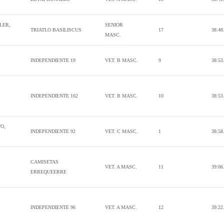
LER,
SENIOR
TRIATLO BASILISCUS
17
38:48
MASC.
INDEPENDIENTE 19
VET. B MASC.
9
38:53
INDEPENDIENTE 162
VET. B MASC.
10
38:53
O,
INDEPENDIENTE 92
VET. C MASC.
1
38:58
CAMISETAS
VET. A MASC.
11
39:06
ERREQUEERRE
INDEPENDIENTE 96
VET. A MASC.
12
39:22