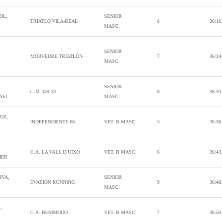
OL,
SENIOR
TRIATLO VILA-REAL
6
36:16
MASC.
SENIOR
MORVEDRE TRIATLÓN
7
36:24
MASC.
SENIOR
C.M. GR-33
8
36:34
AEL
MASC.
OZ,
INDEPENDIENTE 66
VET. B MASC.
5
36:36
C.A. LA VALL D´UIXO
VET. B MASC.
6
36:43
IER
IVA,
SENIOR
EVASION RUNNING
9
36:48
MASC.
,
C.A. BENIMODO
VET. B MASC.
7
36:50