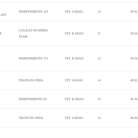
INDEPENDIENTE 153
VET. A MASC.
13
39:41
LIAN
CASALET RUNNERS
SE
VET. B MASC.
11
39:56
TEAM
INDEPENDIENTE 171
VET. B MASC.
12
39:56
TRIATLON ONDA
VET. A MASC.
14
40:01
INDEPENDIENTE 63
VET. B MASC.
13
40:20
TRIATLON ONDA
VET. A MASC.
15
40:30