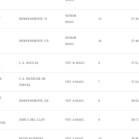
,
SENIOR
INDEPENDIENTE 74
15
37:36
MASC.
SENIOR
INDEPENDIENTE 179
16
37:48
MASC.
C.A. NOULAS
VET. B MASC.
8
37:51
.
S,
C.A. MUDEJAR DE
VET. A MASC.
7
37:54
TERUEL
,
INDEPENDIENTE 130
VET. A MASC.
8
38:03
AMICS DEL CLOT
VET. A MASC.
9
38:17
VID
,
BETXI RUNNERS
VET. A MASC.
10
38:46