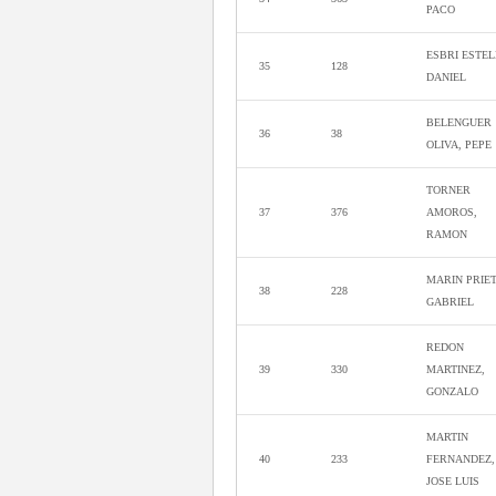
PACO
ESBRI ESTEL
35
128
DANIEL
BELENGUER
36
38
OLIVA, PEPE
TORNER
37
376
AMOROS,
RAMON
MARIN PRIET
38
228
GABRIEL
REDON
39
330
MARTINEZ,
GONZALO
MARTIN
40
233
FERNANDEZ,
JOSE LUIS