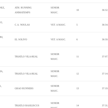
NEZ,
ATH. RUNNING
SENIOR
10
36:52
ANIMATEMPS
MASC.
O,
C.A. NOULAS
VET. A MASC.
5
36:54
RI,
EL SOLIVO
VET. A MASC.
6
36:59
SENIOR
TRIATLO VILA-REAL
11
37:07
MASC.
MA,
SENIOR
TRIATLO VILA-REAL
12
37:14
MASC.
S,
SENIOR
GRAO RUNNERS
13
37:19
MASC.
SENIOR
TRIATLO BASILISCUS
14
37:31
MASC.