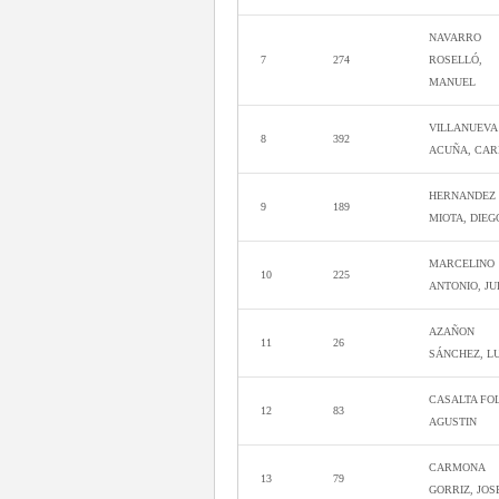
NAVARRO
7
274
ROSELLÓ,
MANUEL
VILLANUEVA
8
392
ACUÑA, CAR
HERNANDEZ
9
189
MIOTA, DIEG
MARCELINO
10
225
ANTONIO, JU
AZAÑON
11
26
SÁNCHEZ, LU
CASALTA FO
12
83
AGUSTIN
CARMONA
13
79
GORRIZ, JOS