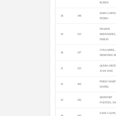
RUBEN
HARO LOPEZ
28
186
PEDRO
PRADOS
29
322
HERNANDEZ,
EMILIO
COSA ABRIL,
30
107
DEMETRIO M
QUERO DEFÉ
31
325
JUAN JOSE
PEREZ MARTI
32
305
DANIEL
MONFORT
33
262
FUENTES, DA
SANZ CALPE
34
363