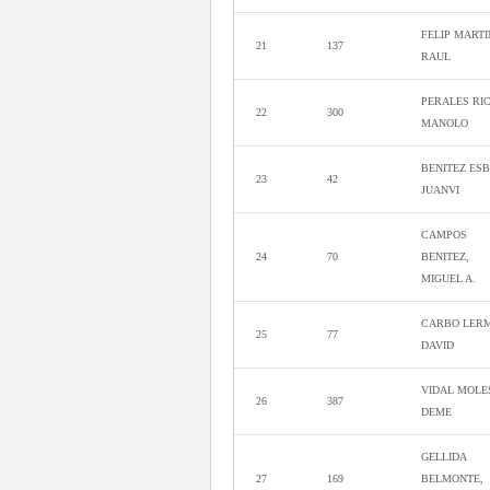
FELIP MARTI
21
137
RAUL
PERALES RIC
22
300
MANOLO
BENITEZ ESB
23
42
JUANVI
CAMPOS
24
70
BENITEZ,
MIGUEL A.
CARBO LER
25
77
DAVID
VIDAL MOLE
26
387
DEME
GELLIDA
27
169
BELMONTE,