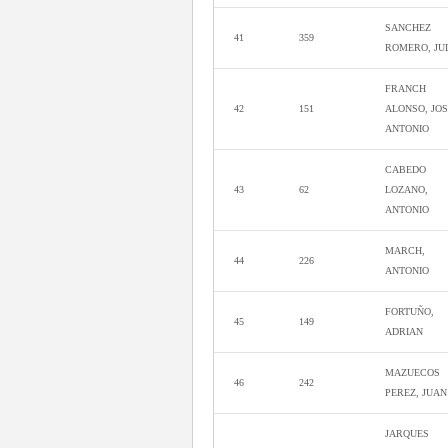
SANCHEZ
41
359
ROMERO, JU
FRANCH
42
151
ALONSO, JO
ANTONIO
CABEDO
43
62
LOZANO,
ANTONIO
MARCH,
44
226
ANTONIO
FORTUÑO,
45
149
ADRIAN
MAZUECOS
46
242
PEREZ, JUAN
JARQUES