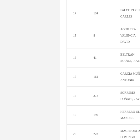
FALCO PUCH
14
134
CARLES
AGUILERA
15
8
VALENCIA,
DAVID
BELTRAN
16
41
IBAÑEZ, RAF
GARCIA MUÑ
17
161
ANTONIO
SORRIBES
18
372
DOÑATE, JAV
HERRERO OL
19
190
MANUEL
MACHI ORTIZ
20
223
DOMINGO