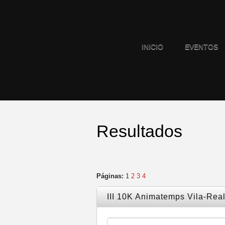
INICIO
EVENTOS
Resultados
Páginas:
1
2
3
4
III 10K Animatemps Vila-Rea