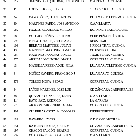
34
117
JIMENEZ ARAQUE, JOAQUIN DIONISIO
C.A REAJO FONTENSE
35
410
LOPEZ FERRER, DAVID
5 PICOS TRAIL CUENCA
36
24
CANO LÓPEZ, JUAN CARLOS
RUJAMAR ATLETISMO CUENCA
37
80
MARTINEZ PARDO, JOSE ANTONIO
C.A.VILLARTA
38
582
PRADES ALQUEZAR, MªPILAR
RUNNING TRAIL ALCAÑIZ
39
168
COLLADO NÚÑEZ, EDUARDO
CLUB PEÑA EL ÁGUILA
40
598
MINGO DENCHE, JESÚS ÁNGEL
NEOSTRAIL
41
103
HERRAIZ MARTINEZ, JULIAN
5 PICOS TRAIL CUENCA
42
496
MARTINEZ MARTINEZ, AMANDA
CD ESTILO ALPINO
43
587
MARTINEZ RODENAS, ANGEL
TRAIL SERRA VERNISA
44
575
ARRIBAS MOLINERO, MARIA
CORRETRAIL CUENCA
45
13
MANSILLA REBENAQUE, MILA
RUJAMAR ATLETISMO CUENCA
46
9
MUÑOZ CAVERO, FRANCISCO J.
RUJAMAR AT. CUENCA
47
576
TOLEDO MOYA, PEDRO
CORRETRAIL CUENCA
48
34
PAÑOS MARTINEZ, JOSE LUIS
CD ZÁNCARA CANFORRALES
49
88
QUEZADA GONZALEZ, LENIN
C.A.VILLARTA
50
414
BAYO SAIZ, RODRIGO
LA MARAÑA
51
579
ARAGON CARRETERO, GEMA
CORRETRAIL CUENCA
52
405
CULEBRAS ORTIZ, M. DOLORES
INDEPENDIENTE
53
136
NAVARRO, JAVIER
C D GAMO MOTILLA
54
151
BARCHIN FLORES, CARLOS
CD ZÁNCARA CANFORRALES
55
197
CHACÓN FALCÓN, BEATRIZ
CORRETRAIL CUENCA
56
592
CÓRDOBA ELEGIDO, ADRIAN
C.A.VILLARTA