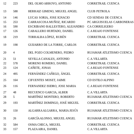
12
223
DEL OLMO ARROYO, ANTONIO
CORRETRAIL CUENCA
13
588
HERRAIZ GIMENO, MIGUEL ANGEL
CLUB PETROLA
14
146
LUCAS SORIA, JOSE IGNACIO
CD SENDAS DE CUENCA
15
253
CARRASCOSA MUÑOZ, RICARDO
PC ARGUISUELAS CARBONERAS
16
590
ESCRIBANO BALLESTERO, ALEJANDRO
CA CORRELIGERO
17
126
CABALLERO HURTADO, DANIEL
C.A REAJO FONTENSE
18
219
TORRALBA LÓPEZ, RUBÉN
CORRETRAIL CUENCA
19
198
GUIJARRO DE LA TORRE, CARLOS
CORRETRAIL CUENCA
20
4
DEL POZO COLMENERO, PEDRO
RUJAMAR ATLETISMO CUENCA
21
51
SEVILLA CANALES, ANTONIO
C.A.VILLARTA
22
578
MORENO ROMERO, DANIEL
CORRETRAIL CUENCA
23
124
CAÑETE, JONAS
C.A REAJO FONTENSE
24
495
FERNÁNDEZ CAÑEGO, ÁNGEL
CORRETRAIL CUENCA
25
164
CIFUENTES MOSET, JAIME
CD ESTILO ALPINO
26
116
FERNANDEZ ISIDRO, JOSE MARIA
C.A REAJO FONTENSE
27
48
RECUENCO GARCIA, ALBER
C.A.VILLARTA
28
5
MARTÍNEZ MONTERO, ROBERTO
RUJAMAR ATLETISMO CUENCA
29
193
MARTÍNEZ DOMINGO, JOSÉ MIGUEL
CORRETRAIL CUENCA
30
150
ALGARRA ALGARRA, MARIA JESÚS
RUJAMAR ATLETISMO CUENCA
31
26
GARCÍA ALONSO, MIGUEL ANGEL
RUJAMAR ATLETISMO CUENCA
32
584
OSMA CHECA, MIGUEL
CORRETRAIL CUENCA
33
157
PLAZA AIRA, DANIEL
C.A.VILLARTA