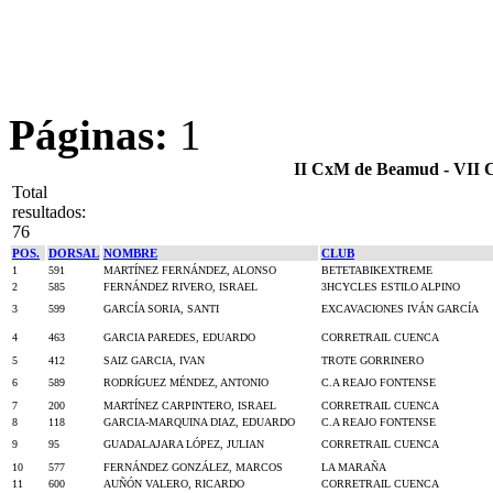
Páginas:
1
II CxM de Beamud - VII C
Total
resultados:
76
POS.
DORSAL
NOMBRE
CLUB
1
591
MARTÍNEZ FERNÁNDEZ, ALONSO
BETETABIKEXTREME
2
585
FERNÁNDEZ RIVERO, ISRAEL
3HCYCLES ESTILO ALPINO
3
599
GARCÍA SORIA, SANTI
EXCAVACIONES IVÁN GARCÍA
4
463
GARCIA PAREDES, EDUARDO
CORRETRAIL CUENCA
5
412
SAIZ GARCIA, IVAN
TROTE GORRINERO
6
589
RODRÍGUEZ MÉNDEZ, ANTONIO
C.A REAJO FONTENSE
7
200
MARTÍNEZ CARPINTERO, ISRAEL
CORRETRAIL CUENCA
8
118
GARCIA-MARQUINA DIAZ, EDUARDO
C.A REAJO FONTENSE
9
95
GUADALAJARA LÓPEZ, JULIAN
CORRETRAIL CUENCA
10
577
FERNÁNDEZ GONZÁLEZ, MARCOS
LA MARAÑA
11
600
AUÑÓN VALERO, RICARDO
CORRETRAIL CUENCA