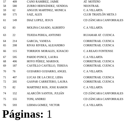
57
409
CANO RAMIREZ, JAIME
AT. MOTEÑO
58
580
ZURRO HERNÁNDEZ, SENDOA
NEOSTRAIL
59
62
ANGUIX MARTINEZ, MONICA
C.A.VILLARTA
60
175
SAIZ, ALEX
CLUB TRIATLÓN META 3
61
149
DIAZ LOPEZ, JESUS
CD ZÁNCARA CANFORRALES
62
83
MOLINA CASADO, ALBERTO
C.A.VILLARTA
63
22
TEJEDA PEREA, ANTONIO
RUJAMAR AT. CUENCA
64
214
GARCIA, VANESA
CORRETRAIL CUENCA
65
208
RIVAS RIVERA, ALEJANDRO
CORRETRAIL CUENCA
66
115
TORRIJOS MORALES, IGNACIO
C.A REAJO FONTENSE
67
595
PARDO PONCE, LAURA
C.A.VILLARTA
68
406
HOYO PÉREZ, MARISOL
CORRETRAIL CUENCA
69
187
CASTILLO CASTILLO, TERESA
CORRETRAIL CUENCA
70
76
GUIJARRO GUIJARRO, ANGEL
C.A.VILLARTA
71
407
LUCAS DE LA CRUZ, LIDIA
CORRETRAIL CUENCA
72
205
GASPAR CARRETERO, LAURA
CORRETRAIL CUENCA
73
82
MARTINEZ ROS, JOSE RAMON
C.A.VILLARTA
74
152
ALARCÓN SANTOS, JULIÁN
CD ZÁNCARA CANFORRALES
75
155
TONI, ANDREI
CD ZÁNCARA CANFORRALES
76
593
LERMA GOMEZ, VICTOR
C.A.VILLARTA
Páginas:
1