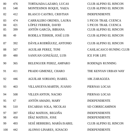
80
476
TORTAJADA LAZARO, LUCAS
CLUB ALPINO EL RINCON
81
548
MONTESINOS ROQUE, YAIZA
CLUB ALPINO EL RINCON
82
412
BLASCO CASTRO, CRISTIAN
INDEPENDIENTE
83
474
CARRALERO ORENES, LAURA
5 PICOS TRAIL CUENCA
84
421
LÓPEZ FERRER, DAVID
5 PICOS TRAIL CUENCA
85
399
ANTÓN GARCÍA, BIBIANA
CLUB ALPINO EL RINCON
86
49
RODILLA TERRER, JOSÉ LUIS
CLUB ALPINO EL RINCON
87
392
DÁVILA RODRÍGUEZ, ANTONIO
CLUB ALPINO EL RINCON
88
567
AGUILAR PEREZ, TONI
CASILACASCO RUNING CLUB
89
480
SANJUAN GONZÁLEZ, LUIS
ICE FOR LIFE
90
365
BELENGUER PEREZ, AMPARO
RODEN@S RUNNING
91
411
PRADO GIMENEZ, CHARO
THE KENYAN URBAN WAY
92
446
AGUILAR SORIANO, ISABEL
10K ZARAGOZA
93
463
VILLANUEVA MARTIN, JUANJO
PIERNAS LOCAS
94
508
VILLEN ANTON, NACHO
PIERNAS LOCAS
95
67
ANTÓN AMADO, MARY
INDEPENDIENTE
96
510
ESCABIAS SOLA, NICOLAS
SD CORRECAMINOS
97
397
DÍAZ MATEOS, BEGOÑA
INDEPENDIENTE
98
450
DÍAZ MATEOS, JOSE
INDEPENDIENTE
99
493
SESÉ HERRERO, MARÍA ISABEL
CLUB ALPINO EL RINCON
100
442
ALONSO LINARES, IGNACIO
INDEPENDIENTE