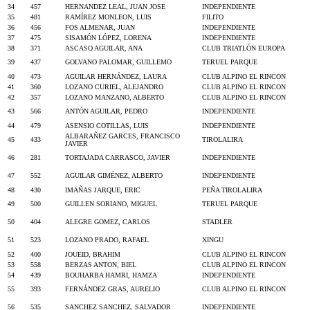
34
457
HERNANDEZ LEAL, JUAN JOSE
INDEPENDIENTE
35
481
RAMÍREZ MONLEON, LUIS
FILITO
36
456
FOS ALMENAR, JUAN
INDEPENDIENTE
37
475
SISAMÓN LÓPEZ, LORENA
INDEPENDIENTE
38
371
ASCASO AGUILAR, ANA
CLUB TRIATLÓN EUROPA
39
437
GOLVANO PALOMAR, GUILLEMO
TERUEL PARQUE
40
473
AGUILAR HERNÁNDEZ, LAURA
CLUB ALPINO EL RINCON
41
360
LOZANO CURIEL, ALEJANDRO
CLUB ALPINO EL RINCON
42
357
LOZANO MANZANO, ALBERTO
CLUB ALPINO EL RINCON
43
566
ANTÓN AGUILAR, PEDRO
INDEPENDIENTE
44
479
ASENSIO COTILLAS, LUIS
INDEPENDIENTE
ALBARAÑEZ GARCES, FRANCISCO
45
433
TIROLALIRA
JAVIER
46
281
TORTAJADA CARRASCO, JAVIER
INDEPENDIENTE
47
552
AGUILAR GIMÉNEZ, ALBERTO
INDEPENDIENTE
48
430
IMAÑAS JARQUE, ERIC
PEÑA TIROLALIRA
49
500
GUILLEN SORIANO, MIGUEL
TERUEL PARQUE
50
404
ALEGRE GOMEZ, CARLOS
STADLER
51
523
LOZANO PRADO, RAFAEL
XINGU
52
400
JOUEID, BRAHIM
CLUB ALPINO EL RINCON
53
558
BERZAS ANTON, BIEL
CLUB ALPINO EL RINCON
54
439
BOUHARBA HAMRI, HAMZA
INDEPENDIENTE
55
393
FERNÁNDEZ GRAS, AURELIO
CLUB ALPINO EL RINCON
56
535
SANCHEZ SANCHEZ, SALVADOR
INDEPENDIENTE