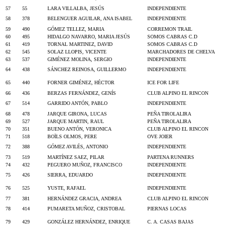
57
55
LARA VILLALBA, JESÚS
INDEPENDIENTE
58
378
BELENGUER AGUILAR, ANA ISABEL
INDEPENDIENTE
59
490
GÓMEZ TELLEZ, MARIA
CORREMON TRAIL
60
495
HIDALGO NAVARRO, MARIA JESÚS
SOMOS CABRAS C.D
61
419
TORNAL MARTINEZ, DAVID
SOMOS CABRAS C.D
62
545
SOLAZ LLOPIS, VICENTE
MARCHADORES DE CHELVA
63
537
GIMÉNEZ MOLINA, SERGIO
INDEPENDIENTE
64
438
SÁNCHEZ REINOSA, GUILLERMO
INDEPENDIENTE
65
440
FORNER GIMÉNEZ, HÉCTOR
ICE FOR LIFE
66
436
BERZAS FERNÁNDEZ, GENÍS
CLUB ALPINO EL RINCON
67
514
GARRIDO ANTÓN, PABLO
INDEPENDIENTE
68
478
JARQUE GIRONA, LUCAS
PEÑA TIROLALIRA
69
527
JARQUE MARTIN, RAUL
PEÑA TIROLALIRA
70
351
BUENO ANTÓN, VERONICA
CLUB ALPINO EL RINCON
71
518
BOÏLS OLMOS, PERE
OVE JOIER
72
388
GÓMEZ AVILÉS, ANTONIO
INDEPENDIENTE
73
519
MARTÍNEZ SAEZ, PILAR
PARTENA RUNNERS
74
432
PEGUERO MUÑOZ, FRANCISCO
INDEPENDIENTE
75
426
SIERRA, EDUARDO
INDEPENDIENTE
76
525
YUSTE, RAFAEL
INDEPENDIENTE
77
381
HERNÁNDEZ GRACIA, ANDREA
CLUB ALPINO EL RINCON
78
414
PUMARETA MUÑOZ, CRISTOBAL
PIERNAS LOCAS
79
429
GONZÁLEZ HERNÁNDEZ, ENRIQUE
C. A. CASAS BAJAS