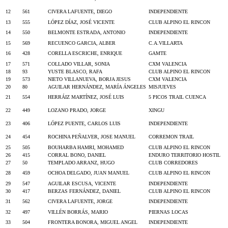
12
561
CIVERA LAFUENTE, DIEGO
INDEPENDIENTE
13
555
LÓPEZ DÍAZ, JOSÉ VICENTE
CLUB ALPINO EL RINCON
14
550
BELMONTE ESTRADA, ANTONIO
INDEPENDIENTE
15
569
RECUENCO GARCIA, ALBER
C.A.VILLARTA
16
428
CORELLA ESCRICHE, ENRIQUE
GAMTE
17
571
COLLADO VILLAR, SONIA
CXM VALENCIA
18
93
YUSTE BLASCO, RAFA
CLUB ALPINO EL RINCON
19
573
NIETO VILLANUEVA, BORJA JESUS
CXM VALENCIA
20
80
AGUILAR HERNÁNDEZ, MARÍA ÁNGELES
MISJUEVES
21
554
HERRÁIZ MARTÍNEZ, JOSÉ LUIS
5 PICOS TRAIL CUENCA
22
449
LOZANO PRADO, JORGE
XINGU
23
406
LÓPEZ PUENTE, CARLOS LUIS
INDEPENDIENTE
24
454
ROCHINA PEÑALVER, JOSE MANUEL
CORREMON TRAIL
25
505
BOUHARBA HAMRI, MOHAMED
CLUB ALPINO EL RINCON
26
415
CORRAL BONO, DANIEL
ENDURO TERRITORIO HOSTIL
27
50
TEMPLADO ARRANZ, HUGO
CLUB CORREDORES
28
459
OCHOA DELGADO, JUAN MANUEL
CLUB ALPINO EL RINCON
29
547
AGUILAR ESCUSA, VICENTE
INDEPENDIENTE
30
417
BERZAS FERNÁNDEZ, DANIEL
CLUB ALPINO EL RINCON
31
562
CIVERA LAFUENTE, JORGE
INDEPENDIENTE
32
497
VILLÉN BORRÁS, MARIO
PIERNAS LOCAS
33
504
FRONTERA BONORA, MIGUEL ANGEL
INDEPENDIENTE