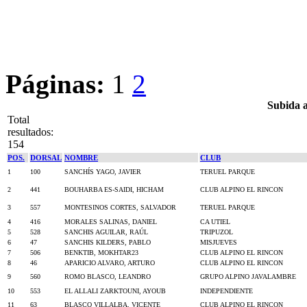
Páginas:
1
2
Subida a
Total
resultados:
154
POS.
DORSAL
NOMBRE
CLUB
1
100
SANCHÍS YAGO, JAVIER
TERUEL PARQUE
2
441
BOUHARBA ES-SAIDI, HICHAM
CLUB ALPINO EL RINCON
3
557
MONTESINOS CORTES, SALVADOR
TERUEL PARQUE
4
416
MORALES SALINAS, DANIEL
CA UTIEL
5
528
SANCHIS AGUILAR, RAÚL
TRIPUZOL
6
47
SANCHIS KILDERS, PABLO
MISJUEVES
7
506
BENKTIB, MOKHTAR23
CLUB ALPINO EL RINCON
8
46
APARICIO ALVARO, ARTURO
CLUB ALPINO EL RINCON
9
560
ROMO BLASCO, LEANDRO
GRUPO ALPINO JAVALAMBRE
10
553
EL ALLALI ZARKTOUNI, AYOUB
INDEPENDIENTE
11
63
BLASCO VILLALBA, VICENTE
CLUB ALPINO EL RINCON