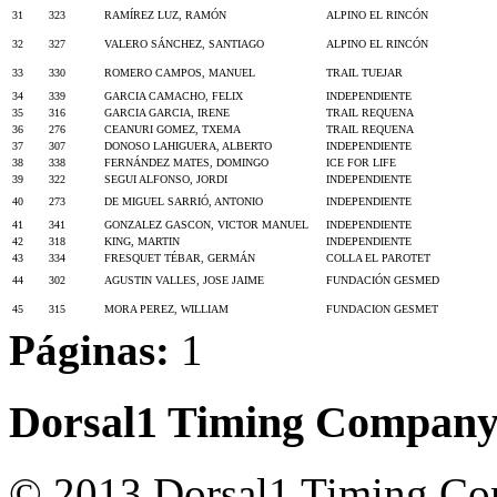
31
323
RAMÍREZ LUZ, RAMÓN
ALPINO EL RINCÓN
32
327
VALERO SÁNCHEZ, SANTIAGO
ALPINO EL RINCÓN
33
330
ROMERO CAMPOS, MANUEL
TRAIL TUEJAR
34
339
GARCIA CAMACHO, FELIX
INDEPENDIENTE
35
316
GARCIA GARCIA, IRENE
TRAIL REQUENA
36
276
CEANURI GOMEZ, TXEMA
TRAIL REQUENA
37
307
DONOSO LAHIGUERA, ALBERTO
INDEPENDIENTE
38
338
FERNÁNDEZ MATES, DOMINGO
ICE FOR LIFE
39
322
SEGUI ALFONSO, JORDI
INDEPENDIENTE
40
273
DE MIGUEL SARRIÓ, ANTONIO
INDEPENDIENTE
41
341
GONZALEZ GASCON, VICTOR MANUEL
INDEPENDIENTE
42
318
KING, MARTIN
INDEPENDIENTE
43
334
FRESQUET TÉBAR, GERMÁN
COLLA EL PAROTET
44
302
AGUSTIN VALLES, JOSE JAIME
FUNDACIÓN GESMED
45
315
MORA PEREZ, WILLIAM
FUNDACION GESMET
Páginas:
1
Dorsal1 Timing Compan
© 2013 Dorsal1 Timing C