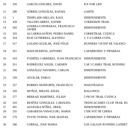
10
326
GARCÍA SÁNCHEZ, DAVID
ICE FOR LIFE
11
280
GÓRRIZ GONZÁLEZ, RAFAEL
GAMTE
12
1
TEMPLADO MILLAN, RAUL
INDEPENDIENTE
13
328
VALLDECABRES, XAVIER
CORREMON TRAIL
GUERRA CONTRERAS, FRANCISCO
14
303
INDEPENDIENTE
JAVIER
15
333
ALCARRIA AUÑON, PEDRO DANIEL
CORRETRAIL CUENCA
16
324
RUIZ GUTIERREZ, ALFONSO
C.T A CORRE-CUITA
17
317
LOZANO AGUILAR, JOSÉ FÉLIX
RUNNERS CIUTAT DE VALENCI
18
321
MATA HUERTAS, ANTONIO
CAPARRONES Y PIPARRAS
19
319
FUERTES CARRERES, JUAN FRANCISCO
INDEPENDIENTE
20
311
RODRÍGUEZ SOLER, CARMEN
CAP I CAMES TRAIL RUNNING
21
336
GONZÁLEZ NAVARRO, CARLOS
INDEPENDIENTE
22
329
AGUILAR, PABLO
INDEPENDIENTE
23
257
ROBRES MONFORTE, FRANCISCO
MAESTRAZGO
24
320
MUÑOZ, MIGUEL ANGEL
BALLONGO
25
277
HERRAIZ MARTINEZ, JULIAN
5 PICOS TRAIL CUENCA
26
310
BENÍTEZ GONZALEZ, CAROLINA
TRENCACAMES CLUB TRAIL RU
27
301
AGUILERA NÚÑEZ, ORIOL
INDEPENDIENTE
28
255
GABARFDA VANACLOIG, MARIA
CXM SOT DE CHERA
29
279
YUSTE OVIEDO, JOSE MANUEL
CAPARRONES Y PIPARRAS
30
306
CORRAL, JOSE MARIA
LOS GALGOS RUNNING LANDET