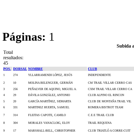
Páginas:
1
Subida a
Total
resultados:
45
POS.
DORSAL
NOMBRE
CLUB
1
274
YLLARRAMENDI LÓPEZ, JESÚS
INDEPENDIENTE
2
10
MOLINA BELENGUER, GERMÁN
CM TRAIL VILLAR CERRO CAS
3
256
PEÑALVER DE AQUINO, MIGUEL A.
CXM TRAIL VILLAR CERRO CA
4
29
DÁVILA GONZÁLEZ, ANTONIO
CLUB ALPINO EL RINCON
5
20
GARCÍA MARTÍNEZ, SIDHARTA
CLUB DE MONTAÑA TRAIL VIL
6
331
MARTINEZ HUERTA, SAMUEL
ROMERA BISTROT TEAM
7
314
FLEITAS CAPOTE, CAMILO
C.E.E TRAIL CLUB
8
304
MORALES VANACLOIG, ELOY
TRAIL REQUENA
9
17
MARSHALL-BELL, CHRISTOPHER
CLUB TRIATLÓ A CORRE-CUIT