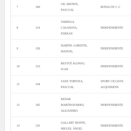
GIL ARENOS,
7
569
BONACOS C.C
PASCUAL
TARREGA
8
514
CASANOVA,
INDEPENDIENTE
FERRAN
MARTIN- LORENTE,
9
526
INDEPENDIENTE
MANUEL
BESTUÉ ALONSO,
10
553
INDEPENDIENTE
JUAN
SANZ TORTOSA,
SPORT CICLISTA
11
544
PASCUAL
ALQUERIENS
KEDAR
12
505
MARTINAVARRO,
INDEPENDIENTE
ALEJANDRO
GALLART MONTE,
13
535
INDEPENDIENTE
MIGUEL ÁNGEL