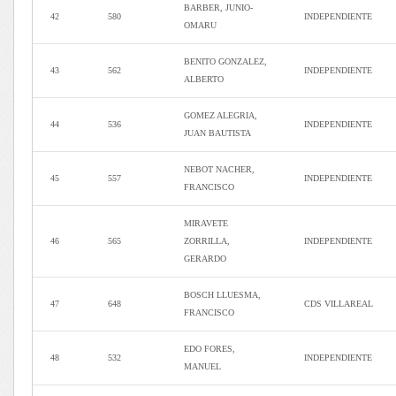
BARBER, JUNIO-
42
580
INDEPENDIENTE
OMARU
BENITO GONZALEZ,
43
562
INDEPENDIENTE
ALBERTO
GOMEZ ALEGRIA,
44
536
INDEPENDIENTE
JUAN BAUTISTA
NEBOT NACHER,
45
557
INDEPENDIENTE
FRANCISCO
MIRAVETE
46
565
ZORRILLA,
INDEPENDIENTE
GERARDO
BOSCH LLUESMA,
47
648
CDS VILLAREAL
FRANCISCO
EDO FORES,
48
532
INDEPENDIENTE
MANUEL