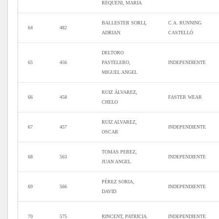
REQUENI, MARIA
BALLESTER SORLI,
C.A. RUNNING
64
482
ADRIAN
CASTELLÓ
DELTORO
65
456
PASTELERO,
INDEPENDIENTE
MIGUEL ANGEL
RUIZ ÁLVAREZ,
66
458
FASTER WEAR
CHELO
RUIZ ALVAREZ,
67
457
INDEPENDIENTE
OSCAR
TOMAS PEREZ,
68
563
INDEPENDIENTE
JUAN ANGEL
PÉREZ SORIA,
69
566
INDEPENDIENTE
DAVID
70
575
RINCENT, PATRICIA
INDEPENDIENTE