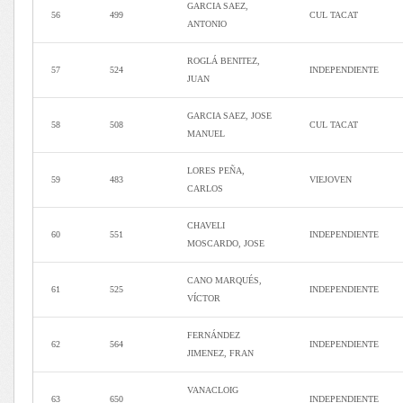
GARCIA SAEZ,
56
499
CUL TACAT
ANTONIO
ROGLÁ BENITEZ,
57
524
INDEPENDIENTE
JUAN
GARCIA SAEZ, JOSE
58
508
CUL TACAT
MANUEL
LORES PEÑA,
59
483
VIEJOVEN
CARLOS
CHAVELI
60
551
INDEPENDIENTE
MOSCARDO, JOSE
CANO MARQUÉS,
61
525
INDEPENDIENTE
VÍCTOR
FERNÁNDEZ
62
564
INDEPENDIENTE
JIMENEZ, FRAN
VANACLOIG
63
650
INDEPENDIENTE