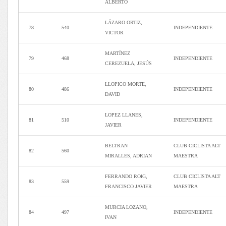
ALBERTO
LÁZARO ORTIZ,
78
540
INDEPENDIENTE
VICTOR
MARTÍNEZ
79
468
INDEPENDIENTE
CEREZUELA, JESÚS
LLOPICO MORTE,
80
486
INDEPENDIENTE
DAVID
LOPEZ LLANES,
81
510
INDEPENDIENTE
JAVIER
BELTRAN
CLUB CICLISTA ALT
82
560
MIRALLES, ADRIAN
MAESTRA
FERRANDO ROIG,
CLUB CICLISTA ALT
83
559
FRANCISCO JAVIER
MAESTRA
MURCIA LOZANO,
84
497
INDEPENDIENTE
IVAN