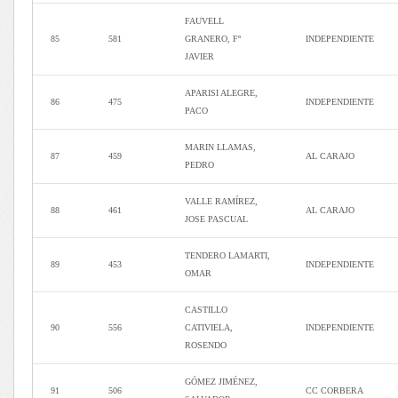
FAUVELL
85
581
GRANERO, Fº
INDEPENDIENTE
JAVIER
APARISI ALEGRE,
86
475
INDEPENDIENTE
PACO
MARIN LLAMAS,
87
459
AL CARAJO
PEDRO
VALLE RAMÍREZ,
88
461
AL CARAJO
JOSE PASCUAL
TENDERO LAMARTI,
89
453
INDEPENDIENTE
OMAR
CASTILLO
90
556
CATIVIELA,
INDEPENDIENTE
ROSENDO
GÓMEZ JIMÉNEZ,
91
506
CC CORBERA