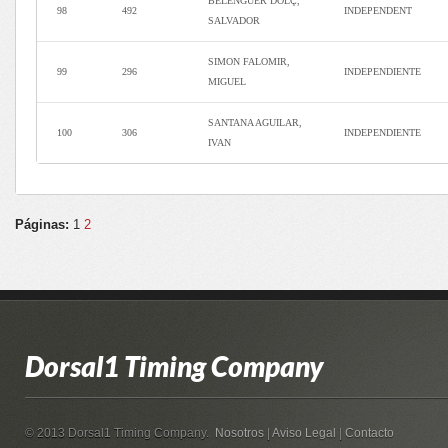
BELENGUER DOLÇ,
98
492
INDEPENDENT
SALVADOR
SIMON FALOMIR,
99
296
INDEPENDIENTE
MIGUEL
SANTANA AGUILAR,
100
306
INDEPENDIENTE
IVAN
Páginas:
1
2
Dorsal1 Timing Company
© 2013 Dorsal1 Timing Company.
Nosotros
|
Aviso Legal
|
Contacto