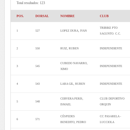
Total resultados: 123
POS.
DORSAL
NOMBRE
CLUB
TRIBIKE PTO
1
527
LOPEZ DURA, IVAN
SAGUNTO. C.C.
2
550
RUIZ, RUBEN
INDEPENDIENTE
CUBEDO NAVARRO,
3
545
INDEPENDIENTE
XIMO
4
543
LARA GIL, RUBEN
INDEPENDIENTE
CERVERA PERIS,
CLUB DEPORTIVO
5
548
ISMAEL
ORQUIN
CÉSPEDES
CC PASARELA -
6
571
BENEDITO, PEDRO
LUCCIOLA