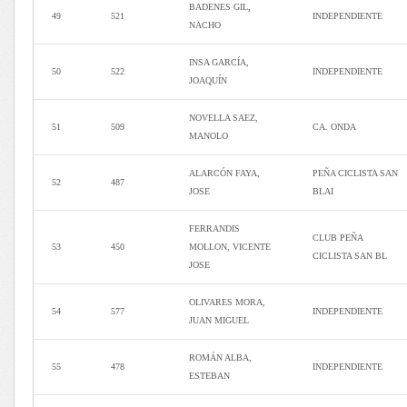
BADENES GIL,
49
521
INDEPENDIENTE
NACHO
INSA GARCÍA,
50
522
INDEPENDIENTE
JOAQUÍN
NOVELLA SAEZ,
51
509
CA. ONDA
MANOLO
ALARCÓN FAYA,
PEÑA CICLISTA SAN
52
487
JOSE
BLAI
FERRANDIS
CLUB PEÑA
53
450
MOLLON, VICENTE
CICLISTA SAN BL
JOSE
OLIVARES MORA,
54
577
INDEPENDIENTE
JUAN MIGUEL
ROMÁN ALBA,
55
478
INDEPENDIENTE
ESTEBAN