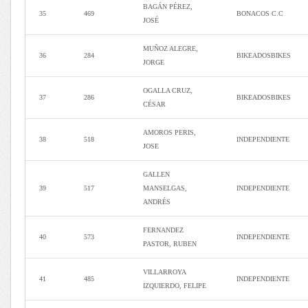
BAGÁN PÉREZ,
35
469
BONACOS C.C
JOSÉ
MUÑOZ ALEGRE,
36
284
BIKEADOSBIKES
JORGE
OGALLA CRUZ,
37
286
BIKEADOSBIKES
CÉSAR
AMOROS PERIS,
38
518
INDEPENDIENTE
JOSE
GALLEN
39
517
MANSELGAS,
INDEPENDIENTE
ANDRÉS
FERNANDEZ
40
573
INDEPENDIENTE
PASTOR, RUBEN
VILLARROYA
41
485
INDEPENDIENTE
IZQUIERDO, FELIPE