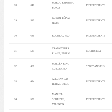
MARCO FADERNA,
28
647
INDEPENDIENTE
BORJA
GUINOT LÓPEZ,
29
513
INDEPENDIENTE
JESÚS
30
646
RODRIGO, PAU
INDEPENDIENTE
TRAMOYERES
31
539
CCOROPESA
PLANE, EMILIO
MALLÉN RIPA,
32
466
SPORT AND FUN
GUILLERMO
ALLUEVA LAS
33
464
INDEPENDIENTE
HERAS, DIEGO
MANUEL
34
530
SORRIBES,
INDEPENDIENTE
VALENTIN