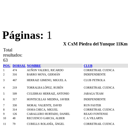
Páginas:
1
X CxM Piedra del Yunque 11Km -
Total
resultados:
63
POS.
DORSAL
NOMBRE
CLUB
1
474
AUÑON VALERO, RICARDO
CORRETRAIL CUENCA
2
316
BARRO MOYA, GERMÁN
INDEPENDIENTE
3
467
HERRAIZ GIMENO, MIGUEL A.
CLUB PETROLA
4
219
TORRALBA LÓPEZ, RUBÉN
CORRETRAIL CUENCA
5
509
CULEBRAS HERRAIZ, ANTONIO
JABAGA TEAM
6
317
HONTECILLAS MEDINA, JAVIER
INDEPENDIENTE
7
330
MORAL VALIENTE, DAVID
RUN FASTER
8
314
OSMA CHECA, MIGUEL
CORRETRAIL CUENCA
9
126
CABALLERO HURTADO, DANIEL
REAJO FONTENSE
10
48
RECUENCO GARCIA, ALBER
C.A.VILLARTA
11
79
CUBELLS ROLANÍA, ÁNGEL
CORRETRAIL CUENCA