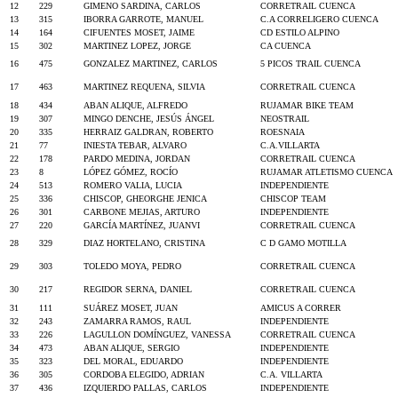
12
229
GIMENO SARDINA, CARLOS
CORRETRAIL CUENCA
13
315
IBORRA GARROTE, MANUEL
C.A CORRELIGERO CUENCA
14
164
CIFUENTES MOSET, JAIME
CD ESTILO ALPINO
15
302
MARTINEZ LOPEZ, JORGE
CA CUENCA
16
475
GONZALEZ MARTINEZ, CARLOS
5 PICOS TRAIL CUENCA
17
463
MARTINEZ REQUENA, SILVIA
CORRETRAIL CUENCA
18
434
ABAN ALIQUE, ALFREDO
RUJAMAR BIKE TEAM
19
307
MINGO DENCHE, JESÚS ÁNGEL
NEOSTRAIL
20
335
HERRAIZ GALDRAN, ROBERTO
ROESNAIA
21
77
INIESTA TEBAR, ALVARO
C.A.VILLARTA
22
178
PARDO MEDINA, JORDAN
CORRETRAIL CUENCA
23
8
LÓPEZ GÓMEZ, ROCÍO
RUJAMAR ATLETISMO CUENCA
24
513
ROMERO VALIA, LUCIA
INDEPENDIENTE
25
336
CHISCOP, GHEORGHE JENICA
CHISCOP TEAM
26
301
CARBONE MEJIAS, ARTURO
INDEPENDIENTE
27
220
GARCÍA MARTÍNEZ, JUANVI
CORRETRAIL CUENCA
28
329
DIAZ HORTELANO, CRISTINA
C D GAMO MOTILLA
29
303
TOLEDO MOYA, PEDRO
CORRETRAIL CUENCA
30
217
REGIDOR SERNA, DANIEL
CORRETRAIL CUENCA
31
111
SUÁREZ MOSET, JUAN
AMICUS A CORRER
32
243
ZAMARRA RAMOS, RAUL
INDEPENDIENTE
33
226
LAGULLON DOMÍNGUEZ, VANESSA
CORRETRAIL CUENCA
34
473
ABAN ALIQUE, SERGIO
INDEPENDIENTE
35
323
DEL MORAL, EDUARDO
INDEPENDIENTE
36
305
CORDOBA ELEGIDO, ADRIAN
C.A. VILLARTA
37
436
IZQUIERDO PALLAS, CARLOS
INDEPENDIENTE