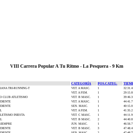
VIII Carrera Popular A Tu Ritmo - La Pesquera - 9 Km
CATEGORÍA
POS.CATEG.
TIEM
IANA TRI-RUNNING-T
VET. A MASC.
1
32:31.4
VET. A FEM.
1
29:15.8
O CLUB ATLETISMO
VET. B MASC.
1
39:46.3
NDIENTE
VET. A MASC.
1
44:41.7
NDIENTE
SEN. MASC.
1
40:15.0
EL
VET. A FEM.
1
41:35.2
LETISMO INIESTA
VET. C MASC.
1
44:11.9
EL
VET. B MASC.
2
44:40.8
SIEMPRE
JUN. MASC.
1
46:56.7
NDIENTE
VET. B MASC.
3
47:48.4
NDIENTE
SEN. MASC.
2
47:48.7