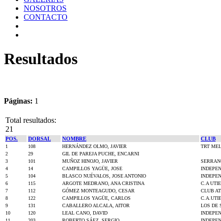
NOSOTROS
CONTACTO
Resultados
Páginas:
1
Total resultados:
21
POS.
DORSAL
NOMBRE
CLUB
1
108
HERNÁNDEZ OLMO, JAVIER
TRT MEL
2
29
GIL DE PAREJA PUCHE, ENCARNI
3
101
MUÑOZ HINOJO, JAVIER
SERRAN
4
14
CAMPILLOS YAGÜE, JOSE
INDEPE
5
104
BLASCO NUÉVALOS, JOSE ANTONIO
INDEPE
6
115
ARGOTE MEDRANO, ANA CRISTINA
C.A UTI
7
112
GÓMEZ MONTEAGUDO, CESAR
CLUB AT
8
122
CAMPILLOS YAGÜE, CARLOS
C.A.UTI
9
131
CABALLERO ALCALA, AITOR
LOS DE 
10
120
LEAL CANO, DAVID
INDEPE
11
203
ROBERTO SÁEZ, SERGIO
INDEPE