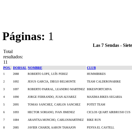
Páginas:
1
Las 7 Sendas - Si
Total
resultados:
11
POS.
DORSAL
NOMBRE
CLUB
1
2088
ROBERTO LOPE, LUÍS PEREZ
HUMMIBIKES
2
1092
JESUS GARCIA, DIEGO BELMONTE
TEAM CALDERONABIKE
3
1097
ROBERTO PARRAL, LEANDRO MARTINEZ
BIKESPORTCHIVA
4
1090
JORGE FERRANDO, JUAN ALVAREZ
MAXIMA BIKES-SEGARIA
5
2095
TOMAS SANCHEZ, CARLOS SANCHEZ
POTET TEAM
6
1093
HECTOR SORIANO, IVAN JIMENEZ
CICLOS QUART AIRBRUSH CUS
7
1084
ARANTXA MONCHO, CARLOSMARTINEZ
BIKE RUN
8
2085
JAVIER CHARDI, AARON TAMAJON
PENYA EL CASTELL