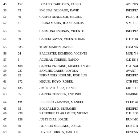
49
152
LOZANO CARCASES, PABLO
ATLETI
50
73
ENCINAS DELGADO, DAVID
INDEPE
51
49
CARPIO BENLLOCH, MIGUEL
PEU A 
52
41
BRUNA MARIA, JUAN CARLOS
S.M. C
53
46
CARMONA ENCINAS, VICENTE
INDEPE
54
99
GARCIA GAYAN, VICENTE JUAN
C.E PO
55
535
TOMÉ MARTIN, JAVIER
CXM VA
56
24
BALLESTER DOMINGO, VICENTE
MUR Y 
57
5
AGUILAR TORRES, NANDO
C.D ES 
58
108
GARCIA VIZCAINO, MIGUEL ANGEL
C.A. S
59
237
SANCHIZ GARES, LOYOLA
AVANT
60
82
FERNANDEZ HOULNE, JOSE LUIS
INDEPE
61
172
MIQUEL ROYO, ROBER
CTH PI
62
135
JIMÉNEZ JUÁREZ, DANIEL
GRUP D
63
95
GARCIA CERVERA, ANTONIO
MARINE
64
131
HERRERO ZARZOSO, MANUEL
CLUB A
65
35
BOLEA LLISO, BENJAMIN
INDEPE
66
238
SANJORGE CLARAMUNT, VICENT
C.E. P
67
136
JUSTE DIAZ, JORGE
RUN MO
68
80
FAJARDO MERCADO, JORGE
DURIST
69
66
DEVESA TORRES, CARLOS
DEVESA