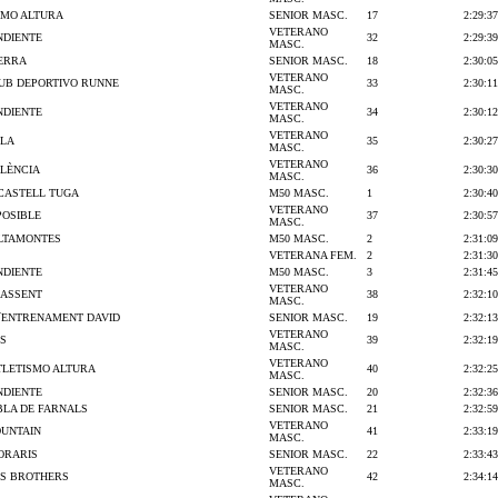
SMO ALTURA
SENIOR MASC.
17
2:29:37
VETERANO
NDIENTE
32
2:29:39
MASC.
TERRA
SENIOR MASC.
18
2:30:05
VETERANO
LUB DEPORTIVO RUNNE
33
2:30:11
MASC.
VETERANO
NDIENTE
34
2:30:12
MASC.
VETERANO
BLA
35
2:30:27
MASC.
VETERANO
LÈNCIA
36
2:30:30
MASC.
CASTELL TUGA
M50 MASC.
1
2:30:40
VETERANO
POSIBLE
37
2:30:57
MASC.
ALTAMONTES
M50 MASC.
2
2:31:09
VETERANA FEM.
2
2:31:30
NDIENTE
M50 MASC.
3
2:31:45
VETERANO
CASSENT
38
2:32:10
MASC.
´ENTRENAMENT DAVID
SENIOR MASC.
19
2:32:13
VETERANO
S
39
2:32:19
MASC.
VETERANO
TLETISMO ALTURA
40
2:32:25
MASC.
NDIENTE
SENIOR MASC.
20
2:32:36
OBLA DE FARNALS
SENIOR MASC.
21
2:32:59
VETERANO
UNTAIN
41
2:33:19
MASC.
ORARIS
SENIOR MASC.
22
2:33:43
VETERANO
S BROTHERS
42
2:34:14
MASC.