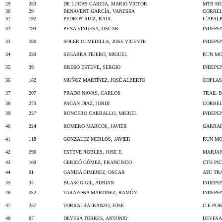
29
283
DE LUCAS GARCIA, MARIO VICTOR
MTB M
30
29
BENAVENT GARCÍA, VANESSA
CORREL
31
192
PEDROS RUIZ, RAUL
L´APAL
32
193
PENA VINUESA, OSCAR
INDEPE
33
280
SOLER OLMEDILLA, JOSE VICENTE
INDEPE
34
239
SEGARRA TEJERO, MIGUEL
RUN MO
35
39
BRESÓ ESTEVE, SERGIO
INDEPE
36
182
MUÑOZ MARTÍNEZ, JOSÉ ALBERTO
COPLAS
37
207
PRADO NAVAS, CARLOS
TRAIL 
38
273
PAGAN DIAZ, JORDI
CORREL
39
227
RONCERO CARBALLO, MIGUEL
INDEPE
40
224
ROMERO MARCOS, JAVIER
GARRAF
41
118
GONZALEZ MERLOS, JAVIER
RUN MO
42
290
ESTEVE ROBLES, JOSE E.
MARJAN
43
109
GERICÓ GÓMEZ, FRANCISCO
CTH PI
44
91
GANDIA GIMENEZ, OSCAR
ATC TR
45
34
BLASCO GIL, ADRIAN
INDEPE
46
252
TARAZONA MARTINEZ, RAMÓN
INDEPE
47
257
TORRALBA IRANZO, JOSE
C E PO
48
67
DEVESA TORRES, ANTONIO
DEVESA