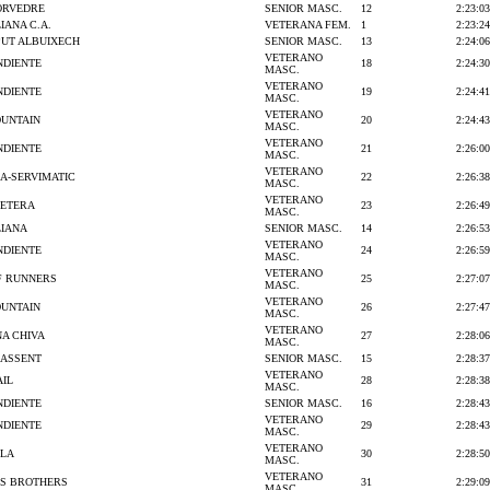
ORVEDRE
SENIOR MASC.
12
2:23:03
IANA C.A.
VETERANA FEM.
1
2:23:24
PUT ALBUIXECH
SENIOR MASC.
13
2:24:06
VETERANO
NDIENTE
18
2:24:30
MASC.
VETERANO
NDIENTE
19
2:24:41
MASC.
VETERANO
UNTAIN
20
2:24:43
MASC.
VETERANO
NDIENTE
21
2:26:00
MASC.
VETERANO
A-SERVIMATIC
22
2:26:38
MASC.
VETERANO
BETERA
23
2:26:49
MASC.
IANA
SENIOR MASC.
14
2:26:53
VETERANO
NDIENTE
24
2:26:59
MASC.
VETERANO
 RUNNERS
25
2:27:07
MASC.
VETERANO
UNTAIN
26
2:27:47
MASC.
VETERANO
A CHIVA
27
2:28:06
MASC.
CASSENT
SENIOR MASC.
15
2:28:37
VETERANO
AIL
28
2:28:38
MASC.
NDIENTE
SENIOR MASC.
16
2:28:43
VETERANO
NDIENTE
29
2:28:43
MASC.
VETERANO
BLA
30
2:28:50
MASC.
VETERANO
S BROTHERS
31
2:29:09
MASC.