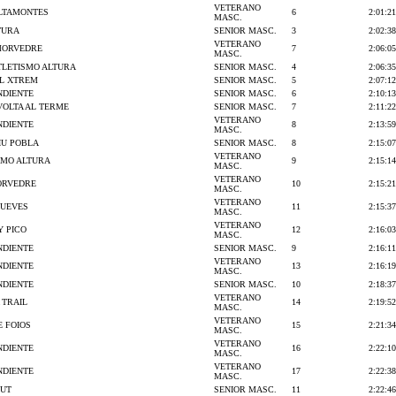
VETERANO
ALTAMONTES
6
2:01:21
MASC.
TURA
SENIOR MASC.
3
2:02:38
VETERANO
MORVEDRE
7
2:06:05
MASC.
TLETISMO ALTURA
SENIOR MASC.
4
2:06:35
L XTREM
SENIOR MASC.
5
2:07:12
NDIENTE
SENIOR MASC.
6
2:10:13
VOLTA AL TERME
SENIOR MASC.
7
2:11:22
VETERANO
NDIENTE
8
2:13:59
MASC.
IU POBLA
SENIOR MASC.
8
2:15:07
VETERANO
SMO ALTURA
9
2:15:14
MASC.
VETERANO
ORVEDRE
10
2:15:21
MASC.
VETERANO
JUEVES
11
2:15:37
MASC.
VETERANO
 Y PICO
12
2:16:03
MASC.
NDIENTE
SENIOR MASC.
9
2:16:11
VETERANO
NDIENTE
13
2:16:19
MASC.
NDIENTE
SENIOR MASC.
10
2:18:37
VETERANO
 TRAIL
14
2:19:52
MASC.
VETERANO
E FOIOS
15
2:21:34
MASC.
VETERANO
NDIENTE
16
2:22:10
MASC.
VETERANO
NDIENTE
17
2:22:38
MASC.
PUT
SENIOR MASC.
11
2:22:46