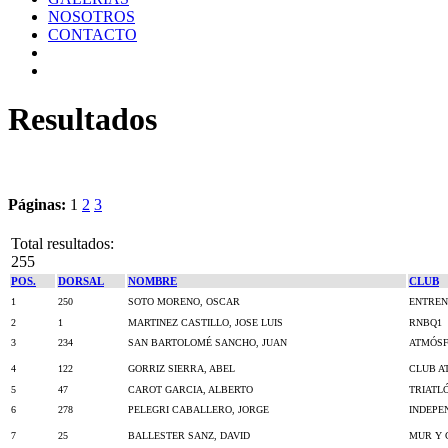
NOSOTROS
CONTACTO
Resultados
Páginas:
1
2
3
Total resultados:
255
POS.
DORSAL
NOMBRE
CLUB
1
250
SOTO MORENO, OSCAR
ENTREN
2
1
MARTINEZ CASTILLO, JOSE LUIS
RNBQ1
3
234
SAN BARTOLOMÉ SANCHO, JUAN
ATMÓSF
4
122
GORRIZ SIERRA, ABEL
CLUB A
5
47
CAROT GARCIA, ALBERTO
TRIATL
6
278
PELEGRI CABALLERO, JORGE
INDEPE
7
25
BALLESTER SANZ, DAVID
MUR Y 