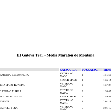
III Gátova Trail - Media Maratón de Montaña
CATEGORÍA
POS.CATEG.
TIEM
VETERANO
AMIENTO PERSONAL HC
1
1:51:59
MASC.
SENIOR MASC.
1
1:56:14
VETERANO
ERA SPORT RUNNING
2
1:57:27
MASC.
VETERANO
TLETISMO ALTURA
3
1:59:05
MASC.
ÓN ALTO PALANCIA
SENIOR MASC.
2
1:59:51
VETERANO
NDIENTE
4
2:01:14
MASC.
VETERANO
CASTELL TUGA
5
2:01:15
MASC.