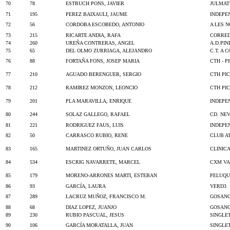
70
78
ESTRUCH PONS, JAVIER
JULMAT
71
195
PEREZ BAIXAULI, JAUME
INDEPE
72
56
CORDOBA ESCOBEDO, ANTONIO
A LES 
73
215
RICARTE ANDIA, RAFA
CORRED
74
260
UREÑA CONTRERAS, ANGEL
A.D.PI
75
65
DEL OLMO ZURRIAGA, ALEJANDRO
C.T. A 
76
88
FORTAÑA FONS, JOSEP MARIA
CTH - P
77
210
AGUADO BERENGUER, SERGIO
CTH PI
78
212
RAMIREZ MONZON, LEONCIO
CTH PI
79
201
PLA MARAVILLA, ENRIQUE
INDEPE
80
244
SOLAZ GALLEGO, RAFAEL
CD. NE
81
221
RODRIGUEZ FAUS, LUIS
INDEPE
82
50
CARRASCO RUBIO, RENE
CLUB A
83
165
MARTINEZ ORTUÑO, JUAN CARLOS
CLINIC
84
534
ESCRIG NAVARRETE, MARCEL
CXM VA
85
179
MORENO-ARRONES MARTI, ESTEBAN
PELUQU
86
93
GARCÍA, LAURA
VERD3
87
289
LACRUZ MUÑOZ, FRANCISCO M.
GOSAN
88
68
DIAZ LOPEZ, JUANJO
GOSAN
89
230
RUBIO PASCUAL, JESUS
SINGLE
90
106
GARCÍA MORATALLA, JUAN
SINGLE