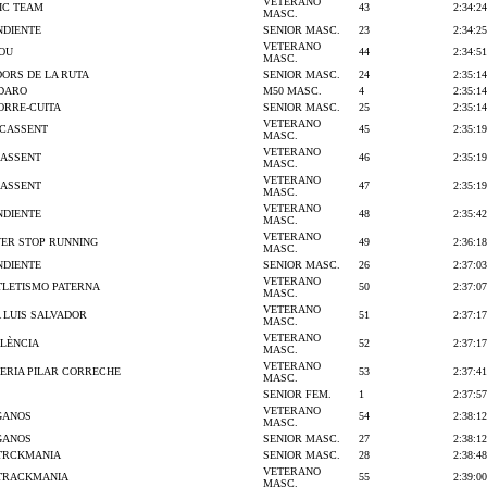
VETERANO
IC TEAM
43
2:34:24
MASC.
NDIENTE
SENIOR MASC.
23
2:34:25
VETERANO
NOU
44
2:34:51
MASC.
ORS DE LA RUTA
SENIOR MASC.
24
2:35:14
NDARO
M50 MASC.
4
2:35:14
CORRE-CUITA
SENIOR MASC.
25
2:35:14
VETERANO
ICASSENT
45
2:35:19
MASC.
VETERANO
CASSENT
46
2:35:19
MASC.
VETERANO
CASSENT
47
2:35:19
MASC.
VETERANO
NDIENTE
48
2:35:42
MASC.
VETERANO
VER STOP RUNNING
49
2:36:18
MASC.
NDIENTE
SENIOR MASC.
26
2:37:03
VETERANO
TLETISMO PATERNA
50
2:37:07
MASC.
VETERANO
A LUIS SALVADOR
51
2:37:17
MASC.
VETERANO
LÈNCIA
52
2:37:17
MASC.
VETERANO
ERIA PILAR CORRECHE
53
2:37:41
MASC.
SENIOR FEM.
1
2:37:57
VETERANO
GANOS
54
2:38:12
MASC.
GANOS
SENIOR MASC.
27
2:38:12
TRCKMANIA
SENIOR MASC.
28
2:38:48
VETERANO
TRACKMANIA
55
2:39:00
MASC.