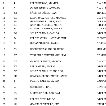
8
4
PEREZ HERVAS, MANUEL
C.A. S
9
2
CAROT GARCÍA, ANTONIO
C.A. AL
10
236
SÁNCHEZ LÓPEZ, JUAN
TRAIL 
11
153
LOZANO CAROT, JOSE MANUEL
CLUB A
12
391
HERNÀNDEZ FUSTER, RAÜL
CORRIO
13
183
NAVARRO ALEGRE, JACINTO
INDEPE
14
87
FORNER LAPIEDRA, EMILIO
AMICS 
15
246
SOLAZ PRADAS, CARLOS
INDEPE
16
84
FERRER CHIRAL, JOSE VICENTE
ESPORT
17
36
BONANAD ABAD, RAMON
ATLETI
18
284
RODRIGUEZ SARNAGO, DIEGO
MTB M
19
285
TORRENT BENAVENT, GUILLEM
CD MIS
20
103
GARCIA LLANEZA, MARCO
C.A. 42
21
200
PERIS MARIN, EMILIO
INDEPE
22
245
SOLAZ PRADAS, FRANCISCO
INDEPE
23
117
GOMEZ MORENO, MIGUEL ANGEL
INDEPE
24
3
PUERTO SAEZ, EDUARDO
GATOVA
25
57
CORREDOR, FRAN
GENT D
26
164
MARTINEZ GALLEGO, JAVI
INDEPE
27
198
PEREZ LOPEZ, BALDO
INDEPE
28
121
GONZALEZ VADILLO, JAVI
L'APAL