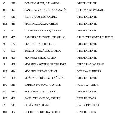
43
378
GOMEZ GARCIA, SALVADOR
INDEPENDIENTE
161
477
SÁNCHEZ MARTÍNEZ, ANA MARÍA
COPLASA-SERVIMATIC
44
515
ISERTE ARASTEY, ANDRES
INDEPENDIENTE
162
416
MARTINEZ ZAPATA, CHELO
INDEPENDIENTE
45
9
ALEMANY CERVERA, VICENT
INDEPENDIENTE
163
457
RAMIREZ SANDOVAL, ELYOENAI
C.D.UNIVERSIDAD POLITECNI
46
142
LLACER BLASCO, SISCO
INDEPENDIENTE
47
502
TORRES GONZÁLEZ, CARLOS
INDEPENDIENTE
164
420
MONFORT PERIS, ÁGUEDA
INDEPENDIENTE
48
425
MORENO NAVARRO, PEDRO JOSE
GREGO RACING TEAM
165
424
MORENO JORDAN, MANOLI
PATERNA RUNNERS
49
428
MUÑOZ RODRÍGUEZ, JOSÉ LUIS
INDEPENDIENTE
166
319
BARBER MOYANO, ANA JOSE
PATERNA RUNERS
50
514
PERIS MARTINEZ, MIGUEL
INDEPENDIENTE
167
488
SAURI VILLAVERDE, ESTHER
GENT DE FOIOS
51
517
PAGAN DIAZ, ALVARO
C.A. CORRELIANA
168
462
RODRÍGUEZ RIVERA, ROCÍO
GENT DE FOIOS