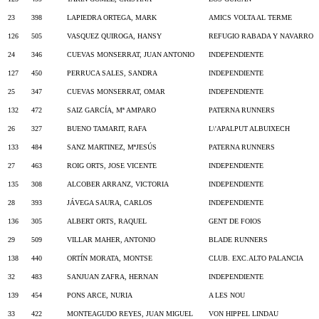
23
398
LAPIEDRA ORTEGA, MARK
AMICS VOLTA AL TERME
126
505
VASQUEZ QUIROGA, HANSY
REFUGIO RABADA Y NAVARRO
24
346
CUEVAS MONSERRAT, JUAN ANTONIO
INDEPENDIENTE
127
450
PERRUCA SALES, SANDRA
INDEPENDIENTE
25
347
CUEVAS MONSERRAT, OMAR
INDEPENDIENTE
132
472
SAIZ GARCÍA, Mª AMPARO
PATERNA RUNNERS
26
327
BUENO TAMARIT, RAFA
L\'APALPUT ALBUIXECH
133
484
SANZ MARTINEZ, MªJESÚS
PATERNA RUNNERS
27
463
ROIG ORTS, JOSE VICENTE
INDEPENDIENTE
135
308
ALCOBER ARRANZ, VICTORIA
INDEPENDIENTE
28
393
JÁVEGA SAURA, CARLOS
INDEPENDIENTE
136
305
ALBERT ORTS, RAQUEL
GENT DE FOIOS
29
509
VILLAR MAHER, ANTONIO
BLADE RUNNERS
138
440
ORTÍN MORATA, MONTSE
CLUB. EXC.ALTO PALANCIA
32
483
SANJUAN ZAFRA, HERNAN
INDEPENDIENTE
139
454
PONS ARCE, NURIA
A LES NOU
33
422
MONTEAGUDO REYES, JUAN MIGUEL
VON HIPPEL LINDAU