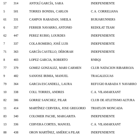
57
314
ANTOLÍ GARCÍA, SARA
INDEPENDIENTE
5
501
TORRES BONDIA, CARLOS
C.A. CORRELIANA
61
331
CAMPOS RABADAN, SHEILA
BURJARUNNERS
6
357
FERRER NAVARRO, ANTONIO
REDOLAT TEAM
62
447
PEREZ RUBIO, LOURDES
INDEPENDIENTE
7
337
COLA ROMERO, JOSÉ LUIS
INDEPENDIENTE
71
363
GARCÍA CASTILLO, DÉBORAH
INDEPENDIENTE
8
403
LOPEZ GARCIA, ROBERTO
RNBQ1
77
379
GOMEZ GONZALEZ, MARI CARMEN
CLUB NATACION RIBARROJA
9
482
SANJOSE IRIMIA, MANUEL
TRAGALEGUAS
79
364
GARCIA ESCANDELL, LAURA
REFUGIO RABADA Y NAVARRO
10
338
COLL TORRES, ANDRES
C.A. VILAMARXANT
82
386
GORRIZ SANCHEZ, PILAR
CLUB DE ATLETISMO ALTURA
11
414
MARTÍNEZ CERVERA, JOSE GREGORIO
TRIATLON MONCADA
83
340
COLOMER PACHE, MARGARITA
INDEPENDIENTE
13
336
CERVERA CORTES, MANUEL
C.A. VILAMARXANT
88
438
ORON MARTÍNEZ, AMÉRICA PILAR
INDEPENDIENTE