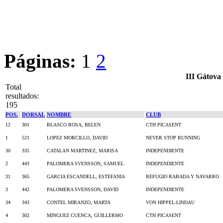
Páginas:
1
2
III Gátova
Total
resultados:
195
POS.
DORSAL
NOMBRE
CLUB
12
301
BLASCO ROSA, BELEN
CTH PICASENT
1
521
LOPEZ MORCILLO, DAVID
NEVER STOP RUNNING
30
335
CATALAN MARTINEZ, MARISA
INDEPENDIENTE
2
443
PALOMERA SVENSSON, SAMUEL
INDEPENDIENTE
31
365
GARCIA ESCANDELL, ESTEFANIA
REFUGIO RABADA Y NAVARRO
3
442
PALOMERA SVENSSON, DAVID
INDEPENDIENTE
34
343
CONTEL MIRANZO, MARTA
VON HIPPEL-LINDAU
4
302
MINGUEZ CUENCA, GUILLERMO
CTH PICASENT