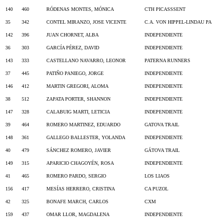
140
460
RÓDENAS MONTES, MÓNICA
CTH PICASSSENT
35
342
CONTEL MIRANZO, JOSE VICENTE
C.A. VON HIPPEL-LINDAU PA
142
396
JUAN CHORNET, ALBA
INDEPENDIENTE
36
303
GARCÍA PÉREZ, DAVID
INDEPENDIENTE
143
333
CASTELLANO NAVARRO, LEONOR
PATERNA RUNNERS
37
445
PATIÑO PANIEGO, JORGE
INDEPENDIENTE
146
412
MARTIN GREGORI, ALOMA
INDEPENDIENTE
38
512
ZAPATA PORTER, SHANNON
INDEPENDIENTE
147
328
CALABUIG MARTI, LETICIA
INDEPENDIENTE
39
464
ROMERO MARTINEZ, EDUARDO
GATOVA TRAIL
148
361
GALLEGO BALLESTER, YOLANDA
INDEPENDIENTE
40
479
SÁNCHEZ ROMERO, JAVIER
GÁTOVA TRAIL
149
315
APARICIO CHAGOYÉN, ROSA
INDEPENDIENTE
41
465
ROMERO PARDO, SERGIO
LOS LIAOS
156
417
MESÍAS HERRERO, CRISTINA
CA PUZOL
42
325
BONAFE MARCH, CARLOS
CXM
159
437
OMAR LLOR, MAGDALENA
INDEPENDIENTE