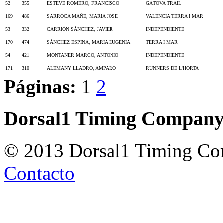
52
355
ESTEVE ROMERO, FRANCISCO
GÁTOVA TRAIL
169
486
SARROCA MAÑE, MARIA JOSE
VALENCIA TERRA I MAR
53
332
CARRIÓN SÁNCHEZ, JAVIER
INDEPENDIENTE
170
474
SÁNCHEZ ESPINA, MARIA EUGENIA
TERRA I MAR
54
421
MONTANER MARCO, ANTONIO
INDEPENDIENTE
171
310
ALEMANY LLADRO, AMPARO
RUNNERS DE L'HORTA
Páginas:
1
2
Dorsal1 Timing Compan
© 2013 Dorsal1 Timing C
Contacto