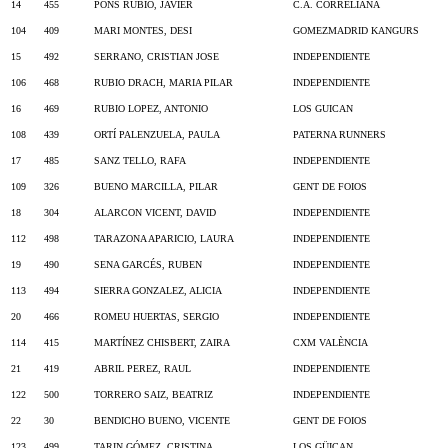
14
455
PONS RUBIO, JAVIER
C.A. CORRELIANA
104
409
MARI MONTES, DESI
GOMEZMADRID KANGURS
15
492
SERRANO, CRISTIAN JOSE
INDEPENDIENTE
106
468
RUBIO DRACH, MARIA PILAR
INDEPENDIENTE
16
469
RUBIO LOPEZ, ANTONIO
LOS GUICAN
108
439
ORTÍ PALENZUELA, PAULA
PATERNA RUNNERS
17
485
SANZ TELLO, RAFA
INDEPENDIENTE
109
326
BUENO MARCILLA, PILAR
GENT DE FOIOS
18
304
ALARCON VICENT, DAVID
INDEPENDIENTE
112
498
TARAZONA APARICIO, LAURA
INDEPENDIENTE
19
490
SENA GARCÉS, RUBEN
INDEPENDIENTE
113
494
SIERRA GONZALEZ, ALICIA
INDEPENDIENTE
20
466
ROMEU HUERTAS, SERGIO
INDEPENDIENTE
114
415
MARTÍNEZ CHISBERT, ZAIRA
CXM VALÈNCIA
21
419
ABRIL PEREZ, RAUL
INDEPENDIENTE
122
500
TORRERO SAIZ, BEATRIZ
INDEPENDIENTE
22
30
BENDICHO BUENO, VICENTE
GENT DE FOIOS
123
499
TARIN GÓMEZ, CRISTINA
LOS GÜICAN