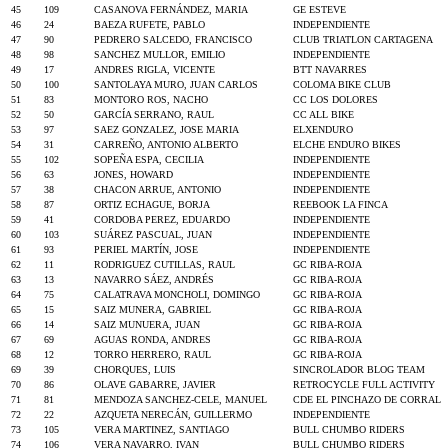
45
109
CASANOVA FERNÁNDEZ, MARIA
GE ESTEVE
46
24
BAEZA RUFETE, PABLO
INDEPENDIENTE
47
90
PEDRERO SALCEDO, FRANCISCO
CLUB TRIATLON CARTAGENA
48
98
SANCHEZ MULLOR, EMILIO
INDEPENDIENTE
49
17
ANDRES RIGLA, VICENTE
BTT NAVARRES
50
100
SANTOLAYA MURO, JUAN CARLOS
COLOMA BIKE CLUB
51
83
MONTORO ROS, NACHO
CC LOS DOLORES
52
50
GARCÍA SERRANO, RAUL
CC ALL BIKE
53
97
SAEZ GONZALEZ, JOSE MARIA
ELXENDURO
54
31
CARREÑO, ANTONIO ALBERTO
ELCHE ENDURO BIKES
55
102
SOPEÑA ESPA, CECILIA
INDEPENDIENTE
56
63
JONES, HOWARD
INDEPENDIENTE
57
38
CHACON ARRUE, ANTONIO
INDEPENDIENTE
58
87
ORTIZ ECHAGUE, BORJA
REEBOOK LA FINCA
59
41
CORDOBA PEREZ, EDUARDO
INDEPENDIENTE
60
103
SUÁREZ PASCUAL, JUAN
INDEPENDIENTE
61
93
PERIEL MARTÍN, JOSE
INDEPENDIENTE
62
11
RODRIGUEZ CUTILLAS, RAUL
GC RIBA-ROJA
63
13
NAVARRO SÁEZ, ANDRÉS
GC RIBA-ROJA
64
75
CALATRAVA MONCHOLI, DOMINGO
GC RIBA-ROJA
65
15
SAIZ MUNERA, GABRIEL
GC RIBA-ROJA
66
14
SAIZ MUNUERA, JUAN
GC RIBA-ROJA
67
69
AGUAS RONDA, ANDRES
GC RIBA-ROJA
68
12
TORRO HERRERO, RAUL
GC RIBA-ROJA
69
39
CHORQUES, LUIS
SINCROLADOR BLOG TEAM
70
86
OLAVE GABARRE, JAVIER
RETROCYCLE FULL ACTIVITY
71
81
MENDOZA SANCHEZ-CELE, MANUEL
CDE EL PINCHAZO DE CORRAL
72
22
AZQUETA NERECÁN, GUILLERMO
INDEPENDIENTE
73
105
VERA MARTINEZ, SANTIAGO
BULL CHUMBO RIDERS
74
106
VERA NAVARRO, IVAN
BULL CHUMBO RIDERS