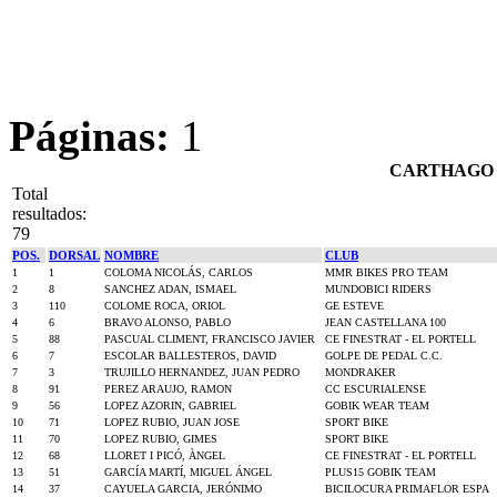
Páginas:
1
CARTHAGO MT
Total
resultados:
79
POS.
DORSAL
NOMBRE
CLUB
1
1
COLOMA NICOLÁS, CARLOS
MMR BIKES PRO TEAM
2
8
SANCHEZ ADAN, ISMAEL
MUNDOBICI RIDERS
3
110
COLOME ROCA, ORIOL
GE ESTEVE
4
6
BRAVO ALONSO, PABLO
JEAN CASTELLANA 100
5
88
PASCUAL CLIMENT, FRANCISCO JAVIER
CE FINESTRAT - EL PORTELL
6
7
ESCOLAR BALLESTEROS, DAVID
GOLPE DE PEDAL C.C.
7
3
TRUJILLO HERNANDEZ, JUAN PEDRO
MONDRAKER
8
91
PEREZ ARAUJO, RAMON
CC ESCURIALENSE
9
56
LOPEZ AZORIN, GABRIEL
GOBIK WEAR TEAM
10
71
LOPEZ RUBIO, JUAN JOSE
SPORT BIKE
11
70
LOPEZ RUBIO, GIMES
SPORT BIKE
12
68
LLORET I PICÓ, ÀNGEL
CE FINESTRAT - EL PORTELL
13
51
GARCÍA MARTÍ, MIGUEL ÁNGEL
PLUS15 GOBIK TEAM
14
37
CAYUELA GARCIA, JERÓNIMO
BICILOCURA PRIMAFLOR ESPA