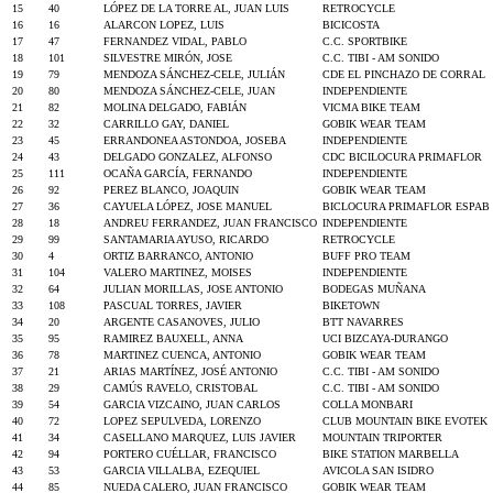
15
40
LÓPEZ DE LA TORRE AL, JUAN LUIS
RETROCYCLE
16
16
ALARCON LOPEZ, LUIS
BICICOSTA
17
47
FERNANDEZ VIDAL, PABLO
C.C. SPORTBIKE
18
101
SILVESTRE MIRÓN, JOSE
C.C. TIBI - AM SONIDO
19
79
MENDOZA SÁNCHEZ-CELE, JULIÁN
CDE EL PINCHAZO DE CORRAL
20
80
MENDOZA SÁNCHEZ-CELE, JUAN
INDEPENDIENTE
21
82
MOLINA DELGADO, FABIÁN
VICMA BIKE TEAM
22
32
CARRILLO GAY, DANIEL
GOBIK WEAR TEAM
23
45
ERRANDONEA ASTONDOA, JOSEBA
INDEPENDIENTE
24
43
DELGADO GONZALEZ, ALFONSO
CDC BICILOCURA PRIMAFLOR
25
111
OCAÑA GARCÍA, FERNANDO
INDEPENDIENTE
26
92
PEREZ BLANCO, JOAQUIN
GOBIK WEAR TEAM
27
36
CAYUELA LÓPEZ, JOSE MANUEL
BICLOCURA PRIMAFLOR ESPAB
28
18
ANDREU FERRANDEZ, JUAN FRANCISCO
INDEPENDIENTE
29
99
SANTAMARIA AYUSO, RICARDO
RETROCYCLE
30
4
ORTIZ BARRANCO, ANTONIO
BUFF PRO TEAM
31
104
VALERO MARTINEZ, MOISES
INDEPENDIENTE
32
64
JULIAN MORILLAS, JOSE ANTONIO
BODEGAS MUÑANA
33
108
PASCUAL TORRES, JAVIER
BIKETOWN
34
20
ARGENTE CASANOVES, JULIO
BTT NAVARRES
35
95
RAMIREZ BAUXELL, ANNA
UCI BIZCAYA-DURANGO
36
78
MARTINEZ CUENCA, ANTONIO
GOBIK WEAR TEAM
37
21
ARIAS MARTÍNEZ, JOSÉ ANTONIO
C.C. TIBI - AM SONIDO
38
29
CAMÚS RAVELO, CRISTOBAL
C.C. TIBI - AM SONIDO
39
54
GARCIA VIZCAINO, JUAN CARLOS
COLLA MONBARI
40
72
LOPEZ SEPULVEDA, LORENZO
CLUB MOUNTAIN BIKE EVOTEK
41
34
CASELLANO MARQUEZ, LUIS JAVIER
MOUNTAIN TRIPORTER
42
94
PORTERO CUÉLLAR, FRANCISCO
BIKE STATION MARBELLA
43
53
GARCIA VILLALBA, EZEQUIEL
AVICOLA SAN ISIDRO
44
85
NUEDA CALERO, JUAN FRANCISCO
GOBIK WEAR TEAM