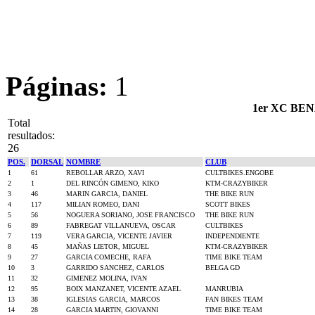
Páginas:
1
1er XC BEN
Total
resultados:
26
POS.
DORSAL
NOMBRE
CLUB
1
61
REBOLLAR ARZO, XAVI
CULTBIKES.ENGOBE
2
1
DEL RINCÓN GIMENO, KIKO
KTM-CRAZYBIKER
3
46
MARIN GARCIA, DANIEL
THE BIKE RUN
4
117
MILIAN ROMEO, DANI
SCOTT BIKES
5
56
NOGUERA SORIANO, JOSE FRANCISCO
THE BIKE RUN
6
89
FABREGAT VILLANUEVA, OSCAR
CULTBIKES
7
119
VERA GARCIA, VICENTE JAVIER
INDEPENDIENTE
8
45
MAÑAS LIETOR, MIGUEL
KTM-CRAZYBIKER
9
27
GARCIA COMECHE, RAFA
TIME BIKE TEAM
10
3
GARRIDO SANCHEZ, CARLOS
BELGA GD
11
32
GIMENEZ MOLINA, IVAN
12
95
BOIX MANZANET, VICENTE AZAEL
MANRUBIA
13
38
IGLESIAS GARCIA, MARCOS
FAN BIKES TEAM
14
28
GARCIA MARTIN, GIOVANNI
TIME BIKE TEAM