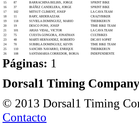
15
87
BARRACHINA BELBIS, JORGE
SPRINT BIKE
16
37
IBÁÑEZ CANDELERA, JORGE
SPRINT BIKE
17
102
MITSUT CLIMENT, JOSEP
LA CAVA TEAM
18
11
BARY, ABDERAZZAK
CRAZYBIKER
19
118
SUVIELA DOMINGUEZ, MARIO
THEBIKERUN
20
19
DESCO PONS, JOSEP
TIME BIKE TEAM
21
101
ARIAS VIDAL, VICTOR
LA CAVA TEAM
22
75
CUESTA GONGORA, JONATHAN
CULTBIKES
23
48
MARTI HERNANDEZ, ROBERTO
DICAVI SOPRT
24
70
SUBIRLA DOMINGUEZ, KEVIN
TIME BIKE TEAM
25
110
SANCHIS NAVARRO, ENRIQUE
THEBIKERUN
26
108
SANTAMARIA CORREDOR, BORJA
INDEPENDIENTE
Páginas:
1
Dorsal1 Timing Compan
© 2013 Dorsal1 Timing C
Contacto