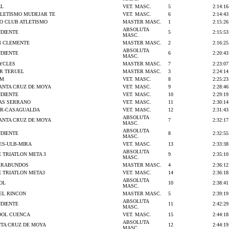
EL
VET. MASC.
5
2:14:16
TLETISMO MUDEJAR TE
VET. MASC.
6
2:14:43
O CLUB ATLETISMO
MASTER MASC.
1
2:15:26
ABSOLUTA
NDIENTE
5
2:15:53
MASC.
N CLEMENTE
MASTER MASC.
2
2:16:25
ABSOLUTA
NDIENTE
6
2:20:43
MASC.
CYCLES
MASTER MASC.
7
2:23:07
R TERUEL
MASTER MASC.
3
2:24:14
AM
VET. MASC.
8
2:25:23
SANTA CRUZ DE MOYA
VET. MASC.
9
2:28:46
NDIENTE
VET. MASC.
10
2:29:19
AS SERRANO
VET. MASC.
11
2:30:14
R-CASAGUALDA
VET. MASC.
12
2:31:43
ABSOLUTA
SANTA CRUZ DE MOYA
7
2:32:17
MASC.
ABSOLUTA
NDIENTE
8
2:32:55
MASC.
ES-ULB-MIRA
VET. MASC.
13
2:33:38
ABSOLUTA
 TRIATLON META 3
9
2:35:10
MASC.
ERRABUNDOS
MASTER MASC.
4
2:36:12
E TRIATLON META3
VET. MASC.
14
2:36:18
ABSOLUTA
OL
10
2:38:41
MASC.
EL RINCON
MASTER MASC.
5
2:39:19
ABSOLUTA
NDIENTE
11
2:42:29
MASC.
OOL CUENCA
VET. MASC.
15
2:44:18
ABSOLUTA
NTA CRUZ DE MOYA
12
2:44:19
MASC.