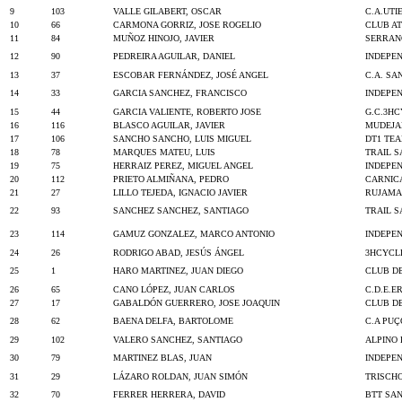
9
103
VALLE GILABERT, OSCAR
C.A.UTI
10
66
CARMONA GORRIZ, JOSE ROGELIO
CLUB A
11
84
MUÑOZ HINOJO, JAVIER
SERRAN
12
90
PEDREIRA AGUILAR, DANIEL
INDEPE
13
37
ESCOBAR FERNÁNDEZ, JOSÉ ANGEL
C.A. SA
14
33
GARCIA SANCHEZ, FRANCISCO
INDEPE
15
44
GARCIA VALIENTE, ROBERTO JOSE
G.C.3H
16
116
BLASCO AGUILAR, JAVIER
MUDEJA
17
106
SANCHO SANCHO, LUIS MIGUEL
DT1 TE
18
78
MARQUES MATEU, LUIS
TRAIL 
19
75
HERRAIZ PEREZ, MIGUEL ANGEL
INDEPE
20
112
PRIETO ALMIÑANA, PEDRO
CARNIC
21
27
LILLO TEJEDA, IGNACIO JAVIER
RUJAMA
22
93
SANCHEZ SANCHEZ, SANTIAGO
TRAIL 
23
114
GAMUZ GONZALEZ, MARCO ANTONIO
INDEPE
24
26
RODRIGO ABAD, JESÚS ÁNGEL
3HCYCL
25
1
HARO MARTINEZ, JUAN DIEGO
CLUB DE
26
65
CANO LÓPEZ, JUAN CARLOS
C.D.E.
27
17
GABALDÓN GUERRERO, JOSE JOAQUIN
CLUB D
28
62
BAENA DELFA, BARTOLOME
C.A PUÇ
29
102
VALERO SANCHEZ, SANTIAGO
ALPINO 
30
79
MARTINEZ BLAS, JUAN
INDEPE
31
29
LÁZARO ROLDAN, JUAN SIMÓN
TRISCH
32
70
FERRER HERRERA, DAVID
BTT SA