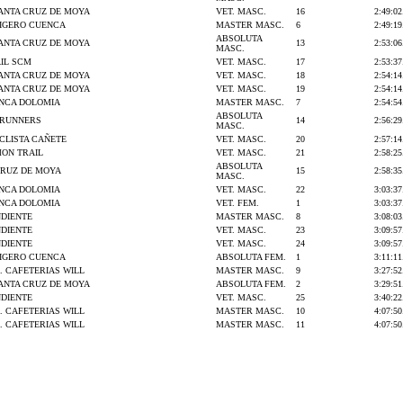
SANTA CRUZ DE MOYA
VET. MASC.
16
2:49:02
IGERO CUENCA
MASTER MASC.
6
2:49:19
ABSOLUTA
SANTA CRUZ DE MOYA
13
2:53:06
MASC.
IL SCM
VET. MASC.
17
2:53:37
SANTA CRUZ DE MOYA
VET. MASC.
18
2:54:14
SANTA CRUZ DE MOYA
VET. MASC.
19
2:54:14
ENCA DOLOMIA
MASTER MASC.
7
2:54:54
ABSOLUTA
 RUNNERS
14
2:56:29
MASC.
CLISTA CAÑETE
VET. MASC.
20
2:57:14
ON TRAIL
VET. MASC.
21
2:58:25
ABSOLUTA
CRUZ DE MOYA
15
2:58:35
MASC.
ENCA DOLOMIA
VET. MASC.
22
3:03:37
ENCA DOLOMIA
VET. FEM.
1
3:03:37
NDIENTE
MASTER MASC.
8
3:08:03
NDIENTE
VET. MASC.
23
3:09:57
NDIENTE
VET. MASC.
24
3:09:57
IGERO CUENCA
ABSOLUTA FEM.
1
3:11:11
A. CAFETERIAS WILL
MASTER MASC.
9
3:27:52
SANTA CRUZ DE MOYA
ABSOLUTA FEM.
2
3:29:51
NDIENTE
VET. MASC.
25
3:40:22
A. CAFETERIAS WILL
MASTER MASC.
10
4:07:50
A. CAFETERIAS WILL
MASTER MASC.
11
4:07:50