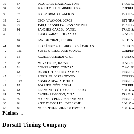
33
67
DE ANDRES MARTINEZ, TONI
TRAIL 
34
58
TORRIJOS LAIN, MIGUEL ANGEL
CORREL
35
77
LOPEZ BONORA, ANDRES
TRAIL 
36
21
LEON VIVANCOS, JORGE
BTT TRA
37
76
JARQUE SANCHEZ, JUAN ANTONIO
TRAIL 
38
92
SÁNCHEZ GARCIA, DANIEL
TRAIL 
39
11
RUBIO GARAY, FERNANDO
C.A CU
40
89
PASTOR VIDAL, FERMIN
EFFETÁ
41
69
FERNÁNDEZ GALLARDO, JOSÉ CARLOS
CLUB CI
42
105
YUSTE OVIEDO, JOSÉ MANUEL
CORREM
43
59
AGUILERA SERRANO, OT
SANTA 
44
32
MOYA PEREZ, RAFAEL
C.A CU
45
31
GOMEZ AGUDO, TOMASA
C.A CU
46
68
DE MIGUEL SARRIÓ, ANTONIO
INDEPE
47
111
RUIZ RUIZ, JOSE ANTONIO
INDEPE
48
109
ABARCA DIAZ, ALBERTO
INDEPE
49
57
TORRIJOS NIÑO, CORAL
CORREL
50
63
BEAMONTE CÓRDOBA, EDUARDO
S.M. C.
51
72
GANDIA BENAVENT, ALBA
TRAIL 
52
96
SOLANA LOPEZ, JUAN ANTONIO
INDEPE
53
61
AGUSTIN VALLES, JOSE JAIME
S.M. C.
54
81
MORA PEREZ, WILLIAM EDWARD
S.M. C.
Páginas:
1
Dorsal1 Timing Company