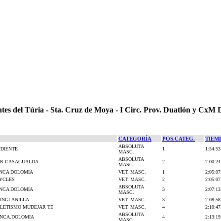
ntes del Túria - Sta. Cruz de Moya - I Circ. Prov. Duatlón y CxM
CATEGORÍA
POS.CATEG.
TIEM
ABSOLUTA
NDIENTE
1
1:54:53
MASC.
ABSOLUTA
R-CASAGUALDA
2
2:00:24
MASC.
ENCA DOLOMIA
VET. MASC.
1
2:05:07
CYCLES
VET. MASC.
2
2:05:07
ABSOLUTA
ENCA DOLOMIA
3
2:07:13
MASC.
MINGLANILLA
VET. MASC.
3
2:08:58
TLETISMO MUDEJAR TE
VET. MASC.
4
2:10:47
ABSOLUTA
ENCA.DOLOMIA
4
2:13:19
MASC.