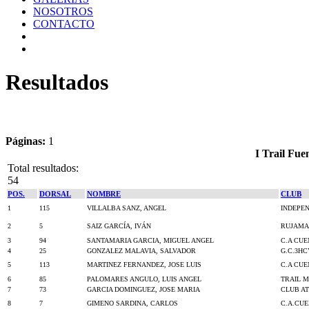
NOSOTROS
CONTACTO
Resultados
Páginas:
1
I Trail Fue
Total resultados:
54
POS.
DORSAL
NOMBRE
CLUB
1
115
VILLALBA SANZ, ANGEL
INDEPE
2
5
SAIZ GARCÍA, IVÁN
RUJAMA
3
94
SANTAMARIA GARCIA, MIGUEL ANGEL
C.A CU
4
25
GONZALEZ MALAVIA, SALVADOR
G.C.3H
5
113
MARTINEZ FERNANDEZ, JOSE LUIS
C.A CU
6
85
PALOMARES ANGULO, LUIS ANGEL
TRAIL 
7
73
GARCIA DOMINGUEZ, JOSE MARIA
CLUB A
8
7
GIMENO SARDINA, CARLOS
C.A.CU