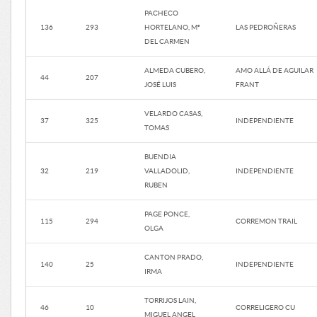
PACHECO
136
293
HORTELANO, Mª
LAS PEDROÑERAS
DEL CARMEN
ALMEDA CUBERO,
AMO ALLÁ DE AGUILAR
44
207
JOSÉ LUIS
FRANT
VELARDO CASAS,
37
325
INDEPENDIENTE
TOMAS
BUENDIA
32
219
VALLADOLID,
INDEPENDIENTE
RUBEN
PAGE PONCE,
115
294
CORREMON TRAIL
OLGA
CANTON PRADO,
140
25
INDEPENDIENTE
IRMA
TORRIJOS LAIN,
46
10
CORRELIGERO CU
MIGUEL ANGEL