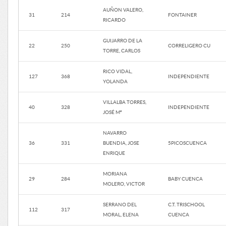
AUÑON VALERO,
31
214
FONTAINER
RICARDO
GUIJARRO DE LA
22
250
CORRELIGERO CU
TORRE, CARLOS
RICO VIDAL,
127
368
INDEPENDIENTE
YOLANDA
VILLALBA TORRES,
40
328
INDEPENDIENTE
JOSÉ Mª
NAVARRO
36
331
BUENDIA, JOSE
5PICOSCUENCA
ENRIQUE
MORIANA
29
284
BABY CUENCA
MOLERO, VICTOR
SERRANO DEL
C.T. TRISCHOOL
112
317
MORAL, ELENA
CUENCA