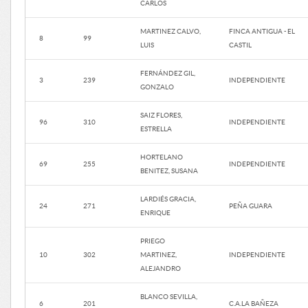
CARLOS
MARTINEZ CALVO,
FINCA ANTIGUA - EL
8
99
LUIS
CASTIL
FERNÁNDEZ GIL,
3
239
INDEPENDIENTE
GONZALO
SAIZ FLORES,
96
310
INDEPENDIENTE
ESTRELLA
HORTELANO
69
255
INDEPENDIENTE
BENITEZ, SUSANA
LARDIÉS GRACIA,
24
271
PEÑA GUARA
ENRIQUE
PRIEGO
10
302
MARTINEZ,
INDEPENDIENTE
ALEJANDRO
BLANCO SEVILLA,
6
201
C.A.LA BAÑEZA