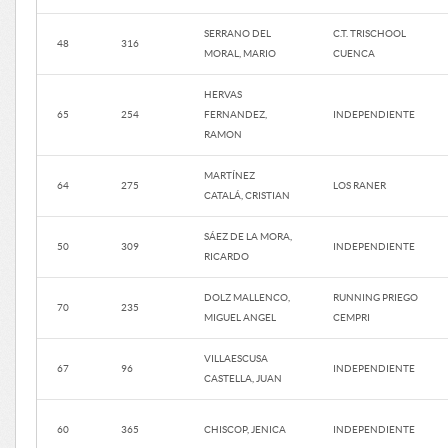
SERRANO DEL
C.T. TRISCHOOL
48
316
MORAL, MARIO
CUENCA
HERVAS
65
254
FERNANDEZ,
INDEPENDIENTE
RAMON
MARTÍNEZ
64
275
LOS RANER
CATALÁ, CRISTIAN
SÁEZ DE LA MORA,
50
309
INDEPENDIENTE
RICARDO
DOLZ MALLENCO,
RUNNING PRIEGO
70
235
MIGUEL ANGEL
CEMPRI
VILLAESCUSA
67
96
INDEPENDIENTE
CASTELLA, JUAN
60
365
CHISCOP, JENICA
INDEPENDIENTE