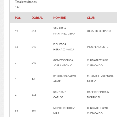
Total resultados:
148
POS.
DORSAL
NOMBRE
CLUB
SANABRIA
49
311
DESAFIO SERRANO
MARTÍNEZ, GEMA
FIGUEROA
16
243
INDEPENDIENTE
HERNAIZ, MAGUI
GOMEZ OCHOA,
CLUB ATLETISMO
7
249
JOSE ANTONIO
CUENCA DOL
BEJARANO CALVO,
RUJAMAR - VALENCIA
4
63
ANGEL
BARRIO
SANZ SAIZ,
CAFÉ DE FINCA &
1
315
CARLOS
DOPPIO SL
MONTERO ORTIZ,
CLUB ATLETISMO
88
367
MAR
CUENCA DOL