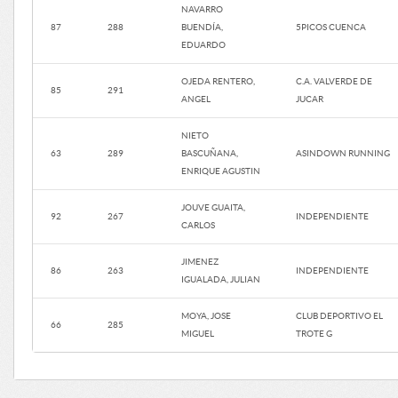
NAVARRO
87
288
BUENDÍA,
5PICOS CUENCA
EDUARDO
OJEDA RENTERO,
C.A. VALVERDE DE
85
291
ANGEL
JUCAR
NIETO
63
289
BASCUÑANA,
ASINDOWN RUNNING
ENRIQUE AGUSTIN
JOUVE GUAITA,
92
267
INDEPENDIENTE
CARLOS
JIMENEZ
86
263
INDEPENDIENTE
IGUALADA, JULIAN
MOYA, JOSE
CLUB DEPORTIVO EL
66
285
MIGUEL
TROTE G