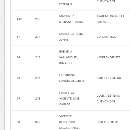
CUENCA DOL
ESTEBAN
MARTINEZ
TRAIL MINGLANILLA-
142
203
SERRANO, LAURA
SANTA C
MARTINEZ RUBIO,
57
277
C.A CAMPILLO
JONAS
BUENDIA
54
218
VALLADOLID,
INDEPENDIENTE
IGNACIO
ESCRIBANO
43
236
CORRELIGERO CU
GARCÍA, ALBERTO
MARTINEZ
CLUB ATLETISMO
59
278
VICENTE, JOSE
CUENCA DOL
CARLOS
VICENTE
58
327
RECUENCO,
INDEPENDIENTE
MIGUEL ANGEL