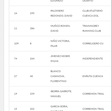
EDUARDO
DESAFÍO
PALOMERO
CLUB ATLETISMO
14
295
REDONDO, DAVID
CUENCA DOL
MUÑOZ ROMÁN,
TRAININGREY
11
286
DAVID
RUNNING CLUB
NIÑO VICTORIA,
109
8
CORRELIGERO CU
PILAR
JIMENEZ KEISER,
74
264
INDEPENDIENTE
SYLVIA
BLANCO
27
40
CASANOVA,
ENRUTA CUENCA
FLORENTINO
IBORRA GARROTE,
19
259
CORREMON TRAIL
MANUEL
GARCIA SORIA,
15
202
CORREMON TRAIL