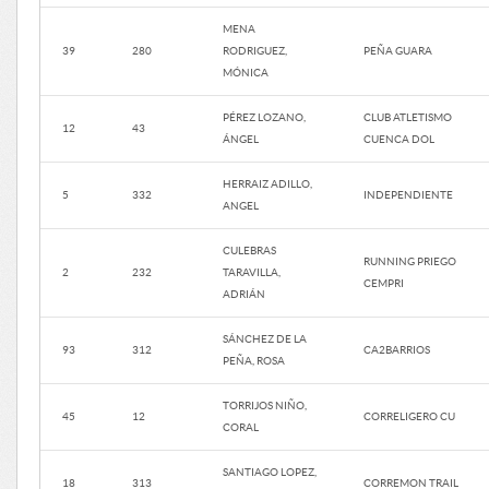
MENA
39
280
RODRIGUEZ,
PEÑA GUARA
MÓNICA
PÉREZ LOZANO,
CLUB ATLETISMO
12
43
ÁNGEL
CUENCA DOL
HERRAIZ ADILLO,
5
332
INDEPENDIENTE
ANGEL
CULEBRAS
RUNNING PRIEGO
2
232
TARAVILLA,
CEMPRI
ADRIÁN
SÁNCHEZ DE LA
93
312
CA2BARRIOS
PEÑA, ROSA
TORRIJOS NIÑO,
45
12
CORRELIGERO CU
CORAL
SANTIAGO LOPEZ,
18
313
CORREMON TRAIL