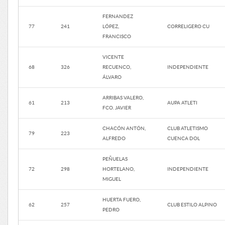
FERNANDEZ
77
241
LÓPEZ,
CORRELIGERO CU
FRANCISCO
VICENTE
68
326
RECUENCO,
INDEPENDIENTE
ÁLVARO
ARRIBAS VALERO,
61
213
AUPA ATLETI
FCO. JAVIER
CHACÓN ANTÓN,
CLUB ATLETISMO
79
223
ALFREDO
CUENCA DOL
PEÑUELAS
72
298
HORTELANO,
INDEPENDIENTE
MIGUEL
HUERTA FUERO,
62
257
CLUB ESTILO ALPINO
PEDRO