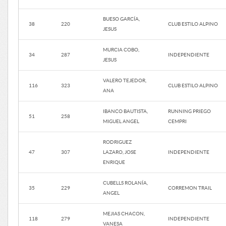
BUESO GARCÍA,
38
220
CLUB ESTILO ALPINO
JESUS
MURCIA COBO,
34
287
INDEPENDIENTE
JESUS
VALERO TEJEDOR,
116
323
CLUB ESTILO ALPINO
ANA
IBANCO BAUTISTA,
RUNNING PRIEGO
51
258
MIGUEL ANGEL
CEMPRI
RODRIGUEZ
47
307
LAZARO, JOSE
INDEPENDIENTE
ENRIQUE
CUBELLS ROLANÍA,
35
229
CORREMON TRAIL
ANGEL
MEJIAS CHACON,
118
279
INDEPENDIENTE
VANESA