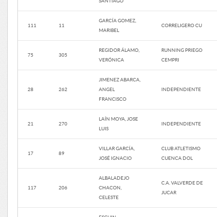
SANTIAGO
GARCÍA GOMEZ,
111
11
CORRELIGERO CU
MARIBEL
REGIDOR ÁLAMO,
RUNNING PRIEGO
75
305
VERÓNICA
CEMPRI
JIMENEZ ABARCA,
28
262
ANGEL
INDEPENDIENTE
FRANCISCO
LAÍN MOYA, JOSE
21
270
INDEPENDIENTE
LUIS
VILLAR GARCÍA,
CLUB ATLETISMO
17
89
JOSÉ IGNACIO
CUENCA DOL
ALBALADEJO
C.A. VALVERDE DE
117
206
CHACON,
JUCAR
CELESTE