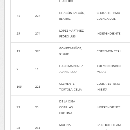
LEANDRO
CHACÓN FALCÓN,
CLUB ATLETISMO
71
224
BEATRIZ
CUENCA DOL
LOPEZ MARTINEZ,
25
274
INDEPENDIENTE
PEDRO LUIS
GOMEZ MUÑOZ,
13
370
CORREMON TRAIL
SERGIO
HARO MARTINEZ,
TRIEMOCIONBIKE-
9
15
JUAN DIEGO
META3
CLEMENTE
CLUB ATLETISMO
105
228
TORTOLA, CELIA
INIESTA
DE LA OSSA
73
95
COTILLAS,
INDEPENDIENTE
CRISTINA
MOLINA,
RAIDLIGHT TEAM -
26
281