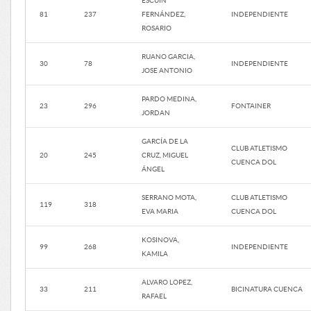
ESCUIN
81
237
FERNÁNDEZ,
INDEPENDIENTE
ROSARIO
RUANO GARCIA,
30
78
INDEPENDIENTE
JOSE ANTONIO
PARDO MEDINA,
23
296
FONTAINER
JORDAN
GARCÍA DE LA
CLUB ATLETISMO
20
245
CRUZ, MIGUEL
CUENCA DOL
ÁNGEL
SERRANO MOTA,
CLUB ATLETISMO
119
318
EVA MARIA
CUENCA DOL
KOSINOVA,
99
268
INDEPENDIENTE
KAMILA
ALVARO LOPEZ,
33
211
BICINATURA CUENCA
RAFAEL