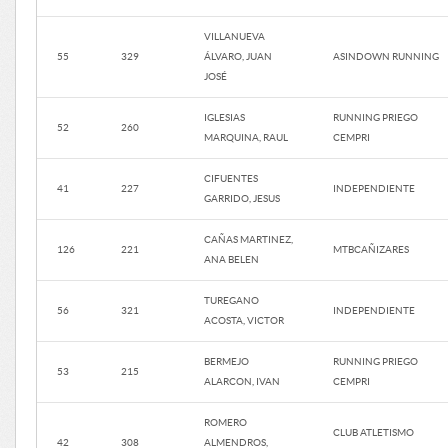
VILLANUEVA
55
329
ÁLVARO, JUAN
ASINDOWN RUNNING
JOSÉ
IGLESIAS
RUNNING PRIEGO
52
260
MARQUINA, RAUL
CEMPRI
CIFUENTES
41
227
INDEPENDIENTE
GARRIDO, JESUS
CAÑAS MARTINEZ,
126
221
MTBCAÑIZARES
ANA BELEN
TUREGANO
56
321
INDEPENDIENTE
ACOSTA, VICTOR
BERMEJO
RUNNING PRIEGO
53
215
ALARCON, IVAN
CEMPRI
ROMERO
CLUB ATLETISMO
42
308
ALMENDROS,