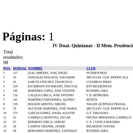
Páginas:
1
IV Duat. Quintanar - II Mem. Prudencio
Total
resultados:
98
POS.
DORSAL
NOMBRE
CLUB
1
137
LEAL JIMÉNEZ, JOSE ÁNGEL
NUTRIFITNESS
2
16
GONZALEZ MALAVIA, SALVADOR
3HCYCLES -ULB -DOPPIO SLA
3
41
GARCÍA SÁNCHEZ, FRANCISCO
CULEBRAS BIKES
4
124
ESCRIBANO ESCRIBANO, PASCUAL
BTT BICIQUINGOS
5
145
MARTINEZ LOPEZ, JOSE VICENTE
RUNNING JARA
6
116
CALLEJA CHECA, JOSE ANTONIO
C.D..HONRUBIA
7
141
MARTÍNEZ FERNÁNDEZ, ALONSO
BETETA
8
159
ROLDÁN ARROYO, MIGUEL
TALLER QUINTANA TRIAVAL
9
79
ALCOCER MARTINEZ, JOSÉ MARIA
3HCYCLES -ULB -DOPPIO SLA
10
173
GARCIA GOMEZ, ANGEL AGUSTIN
G.T. TARAZONA
11
53
CAMPILLO MONTOYA, OSCAR
FRUTAS HERMANOS CAMPILLO
12
67
BERMEJO CHECA, SERGIO
C.A. CUENCA-DOLOMIA
13
18
CAMPOS GRANDE, JAVIER
BELMONTE NATURE
14
58
BERNARDO MARTINEZ, SANTIAGO
RUNNING JARA