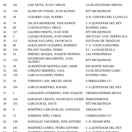
40
161
SAIZ MOYA, JUAN CARLOS
CLUB ATLETISMO INIESTA
41
110
ALARCON OVIEDO, JUAN ALONSO
BTT BICIQUINGOS
42
39
GUIJARRO SAIZ, ELPIDIO
A.D. CERVERA DEL LLANO-LA
43
70
TALAYA MONDEJAR, JOSE RAMON
C.A.QUINTANAR DEL REY
44
60
CUESTA ESTESO, DIEGO
RUNNING JARA
45
127
GALINDO PRIETO, JUAN JOSE
BTT BICIQUINGOS
46
3
LÁZARO ROLDAN, JUAN SIMON
3HCYCLES -ULB -DOPPIO SLA
47
111
AZNAR ESCLAPEZ, FRANCISCO
ILICITANO DE TRIATLON
48
80
ALBALADEJO GUIJARRO, RODRIGO
C.A. CUENCA-DOLOMIA
49
154
PELAYO VALERO, PEDRO
P.C. LA MANCHUELA
50
14
JIMENEZ ARAQUE, JOAQUIN DIONISIO
LAS PEDROÑERAS
ESCRIBANO ARGANDOÑA, JUAN
51
123
BTT BICIQUINGOS
ALONSO
52
19
ALMODÓVAR MONTELLANO, JAIME
BELMONTE NATURE
53
165
SORIANO HERRERA, SAUL
CLUB ATLETISMO GAMO
54
129
GARCIA FAJARDO, PEDRO
RUNNING JARA
55
10
TORRIJOS LAIN, MIGUEL ANGEL
CORRELIGERO CU
56
130
GARCIA MARTINEZ, RAFAEL
C.A.QUINTANAR DEL REY
57
5
GABALDON GUERRERO, JOSE JOAQUIN
TRIEMOCIONBIKE-META3
58
156
RABADAN CRESPO, FRANCISCO JAVIER
INDEPENDIENTE
59
131
GARCIA RUIZ, JESUS
BTT BICIQUINGOS
60
6
MARTÍNEZ GARCÍA-BLAN, SANTIAGO
TARANCON
61
12
TORRIJOS NIÑO, CORAL
CORRELIGERO CU
62
136
GONZALEZ VALVERDE, JOSÉ ANTONIO
C.D. MIJAMI MTB
63
143
MARTINEZ GOMEZ, PEDRO ANTONIO
C.A.QUINTANAR DEL REY