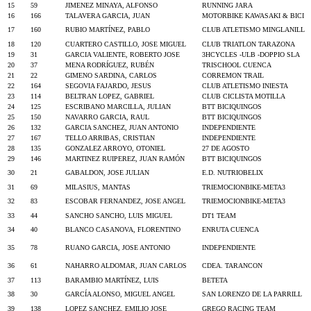
15
59
JIMENEZ MINAYA, ALFONSO
RUNNING JARA
16
166
TALAVERA GARCIA, JUAN
MOTORBIKE KAWASAKI & BICI
17
160
RUBIO MARTÍNEZ, PABLO
CLUB ATLETISMO MINGLANILL
18
120
CUARTERO CASTILLO, JOSE MIGUEL
CLUB TRIATLON TARAZONA
19
31
GARCIA VALIENTE, ROBERTO JOSE
3HCYCLES -ULB -DOPPIO SLA
20
37
MENA RODRÍGUEZ, RUBÉN
TRISCHOOL CUENCA
21
22
GIMENO SARDINA, CARLOS
CORREMON TRAIL
22
164
SEGOVIA FAJARDO, JESUS
CLUB ATLETISMO INIESTA
23
114
BELTRAN LOPEZ, GABRIEL
CLUB CICLISTA MOTILLA
24
125
ESCRIBANO MARCILLA, JULIAN
BTT BICIQUINGOS
25
150
NAVARRO GARCIA, RAUL
BTT BICIQUINGOS
26
132
GARCIA SANCHEZ, JUAN ANTONIO
INDEPENDIENTE
27
167
TELLO ARRIBAS, CRISTIAN
INDEPENDIENTE
28
135
GONZALEZ ARROYO, OTONIEL
27 DE AGOSTO
29
146
MARTINEZ RUIPEREZ, JUAN RAMÓN
BTT BICIQUINGOS
30
21
GABALDON, JOSE JULIAN
E.D. NUTRIOBELIX
31
69
MILASIUS, MANTAS
TRIEMOCIONBIKE-META3
32
83
ESCOBAR FERNANDEZ, JOSE ANGEL
TRIEMOCIONBIKE-META3
33
44
SANCHO SANCHO, LUIS MIGUEL
DT1 TEAM
34
40
BLANCO CASANOVA, FLORENTINO
ENRUTA CUENCA
35
78
RUANO GARCIA, JOSE ANTONIO
INDEPENDIENTE
36
61
NAHARRO ALDOMAR, JUAN CARLOS
CDEA. TARANCON
37
113
BARAMBIO MARTÍNEZ, LUIS
BETETA
38
30
GARCÍA ALONSO, MIGUEL ANGEL
SAN LORENZO DE LA PARRILL
39
138
LOPEZ SANCHEZ, EMILIO JOSE
GREGO RACING TEAM