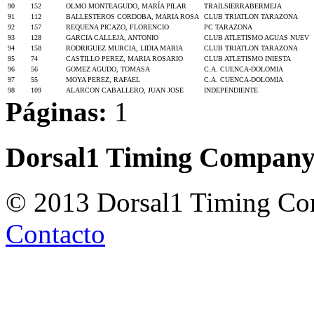
90
152
OLMO MONTEAGUDO, MARÍA PILAR
TRAILSIERRABERMEJA
91
112
BALLESTEROS CORDOBA, MARIA ROSA
CLUB TRIATLON TARAZONA
92
157
REQUENA PICAZO, FLORENCIO
PC TARAZONA
93
128
GARCIA CALLEJA, ANTONIO
CLUB ATLETISMO AGUAS NUEV
94
158
RODRIGUEZ MURCIA, LIDIA MARIA
CLUB TRIATLON TARAZONA
95
74
CASTILLO PEREZ, MARIA ROSARIO
CLUB ATLETISMO INIESTA
96
56
GOMEZ AGUDO, TOMASA
C.A. CUENCA-DOLOMIA
97
55
MOYA PEREZ, RAFAEL
C.A. CUENCA-DOLOMIA
98
109
ALARCON CABALLERO, JUAN JOSE
INDEPENDIENTE
Páginas:
1
Dorsal1 Timing Compan
© 2013 Dorsal1 Timing C
Contacto