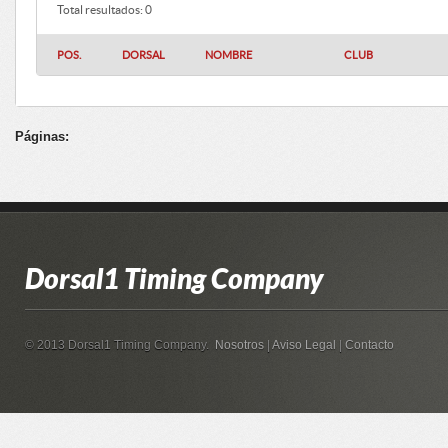
Total resultados: 0
POS.
DORSAL
NOMBRE
CLUB
Páginas:
Dorsal1 Timing Company
© 2013 Dorsal1 Timing Company.
Nosotros
|
Aviso Legal
|
Contacto