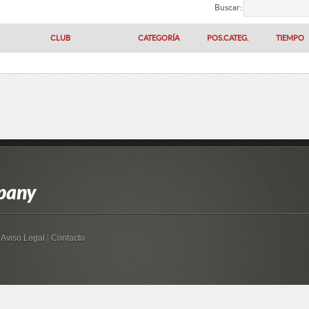
Buscar:
CLUB
CATEGORÍA
POS.CATEG.
TIEMPO
pany
|
Aviso Legal
|
Contacto