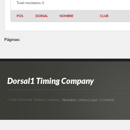
Total resultados: 0
POS.
DORSAL
NOMBRE
CLUB
Páginas:
Dorsal1 Timing Company
© 2013 Dorsal1 Timing Company.
Nosotros
|
Aviso Legal
|
Contacto