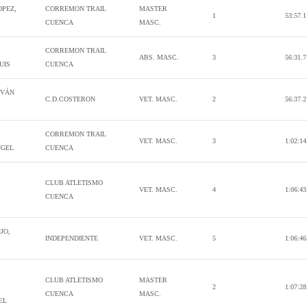
OPEZ,
CORREMON TRAIL
MASTER
1
53:57.1
CUENCA
MASC.
CORREMON TRAIL
ABS. MASC.
3
56:31.7
UIS
CUENCA
IVÁN
C.D.COSTERON
VET. MASC.
2
56:37.2
CORREMON TRAIL
VET. MASC.
3
1:02:14
NGEL
CUENCA
CLUB ATLETISMO
VET. MASC.
4
1:06:43
CUENCA
JO,
INDEPENDIENTE
VET. MASC.
5
1:06:46
CLUB ATLETISMO
MASTER
2
1:07:28
CUENCA
MASC.
EL