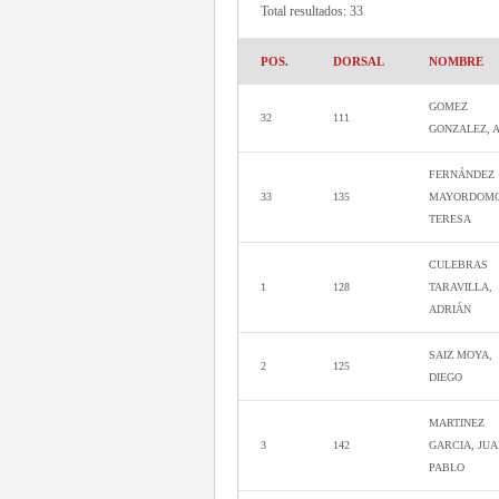
Total resultados: 33
POS.
DORSAL
NOMBRE
GOMEZ
32
111
GONZALEZ, 
FERNÁNDEZ
33
135
MAYORDOMO
TERESA
CULEBRAS
1
128
TARAVILLA,
ADRIÁN
SAIZ MOYA,
2
125
DIEGO
MARTINEZ
3
142
GARCIA, JU
PABLO