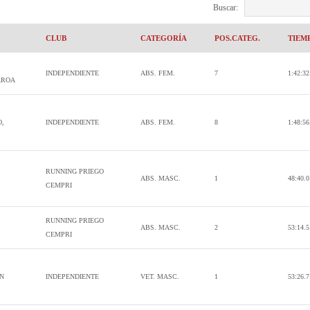
Buscar:
CLUB
CATEGORÍA
POS.CATEG.
TIEM
INDEPENDIENTE
ABS. FEM.
7
1:42:32
AROA
,
INDEPENDIENTE
ABS. FEM.
8
1:48:56
RUNNING PRIEGO
ABS. MASC.
1
48:40.0
CEMPRI
RUNNING PRIEGO
ABS. MASC.
2
53:14.5
CEMPRI
AN
INDEPENDIENTE
VET. MASC.
1
53:26.7