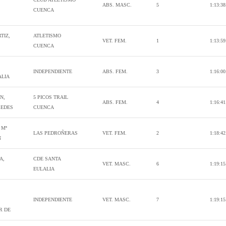
ABS. MASC.
5
1:13:38
CUENCA
TIZ,
ATLETISMO
VET. FEM.
1
1:13:59
CUENCA
INDEPENDIENTE
ABS. FEM.
3
1:16:00
ALIA
N,
5 PICOS TRAIL
ABS. FEM.
4
1:16:41
CEDES
CUENCA
 Mª
LAS PEDROÑERAS
VET. FEM.
2
1:18:42
N
A,
CDE SANTA
VET. MASC.
6
1:19:15
EULALIA
INDEPENDIENTE
VET. MASC.
7
1:19:15
R DE