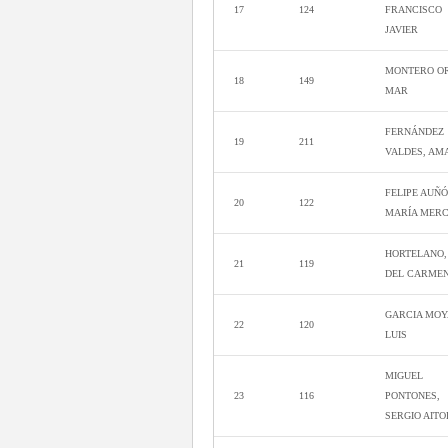
17
124
FRANCISCO
JAVIER
MONTERO OR
18
149
MAR
FERNÁNDEZ
19
211
VALDES, AM
FELIPE AUÑÓ
20
122
MARÍA MER
HORTELANO,
21
119
DEL CARME
GARCIA MOY
22
120
LUIS
MIGUEL
23
116
PONTONES,
SERGIO AITO