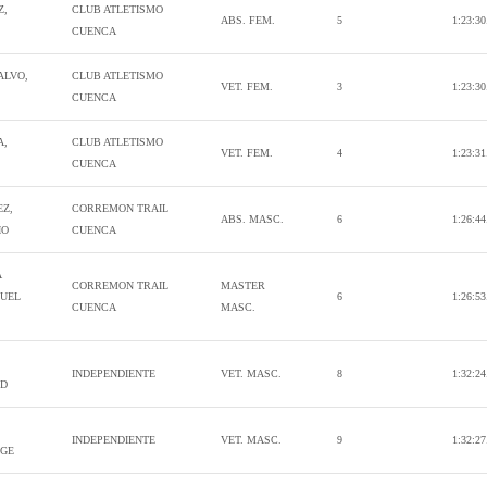
Z,
CLUB ATLETISMO
ABS. FEM.
5
1:23:30
CUENCA
ALVO,
CLUB ATLETISMO
VET. FEM.
3
1:23:30
CUENCA
A,
CLUB ATLETISMO
VET. FEM.
4
1:23:31
CUENCA
EZ,
CORREMON TRAIL
ABS. MASC.
6
1:26:44
IO
CUENCA
A
CORREMON TRAIL
MASTER
GUEL
6
1:26:53
CUENCA
MASC.
INDEPENDIENTE
VET. MASC.
8
1:32:24
ID
INDEPENDIENTE
VET. MASC.
9
1:32:27
RGE