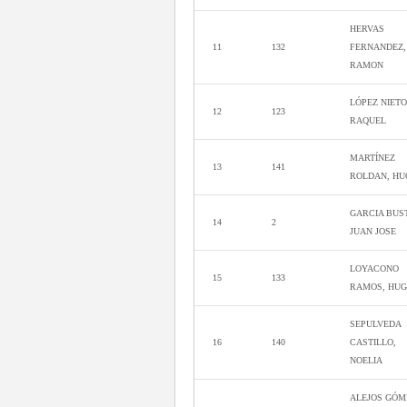
HERVAS
11
132
FERNANDEZ,
RAMON
LÓPEZ NIETO
12
123
RAQUEL
MARTÍNEZ
13
141
ROLDAN, HU
GARCIA BUS
14
2
JUAN JOSE
LOYACONO
15
133
RAMOS, HU
SEPULVEDA
16
140
CASTILLO,
NOELIA
ALEJOS GÓM