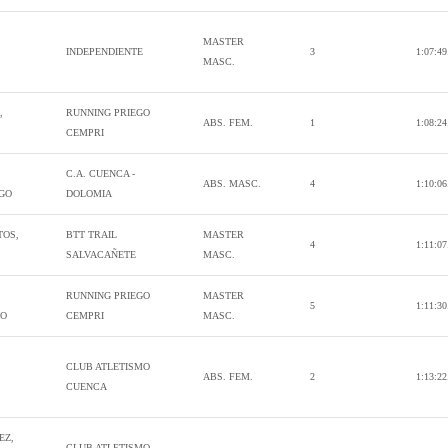
MASTER
INDEPENDIENTE
3
1:07:49
MASC.
,
RUNNING PRIEGO
ABS. FEM.
1
1:08:24
CEMPRI
C.A. CUENCA -
ABS. MASC.
4
1:10:06
GO
DOLOMIA
TOS,
BTT TRAIL
MASTER
4
1:11:07
SALVACAÑETE
MASC.
RUNNING PRIEGO
MASTER
5
1:11:30
GO
CEMPRI
MASC.
CLUB ATLETISMO
ABS. FEM.
2
1:13:22
CUENCA
EZ,
CLUB ATLETISMO