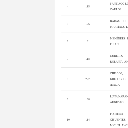
SANTIAGO L
4
115
CARLOS
BARAMBIO
5
126
MARTÍNEZ, L
MENÉNDEZ, 
6
131
ISRAEL
CUBELLS
7
118
ROLANÍA, Á
CHISCOP,
8
222
GHEORGHE
JENICA
LUNA NARAN
9
138
AUGUSTO
PORTERO
10
114
CIFUENTES,
MIGUEL ANG