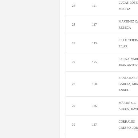
LUCAS LÓPE
24
121
MIREYA
MARTINEZ C
25
117
REBECA
LILLO TEJED
26
113
PILAR
LARA ALVAR
27
175
JUAN ANTON
SANTAMARI
28
150
GARCIA, MI
ANGEL
MARTIN GIL
29
136
ARCOS, DAV
CORRALES
30
137
CRESPO, JO