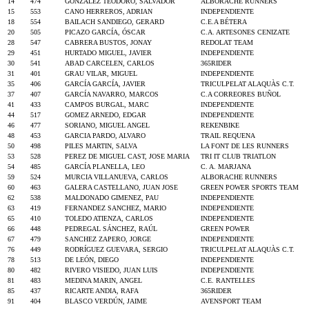
14
474
GONZALEZ TEODORO, SALVADOR
ALBORACHE RUNNERS
15
553
CANO HERREROS, ADRIAN
INDEPENDIENTE
18
554
BAILACH SANDIEGO, GERARD
C.E.A BÉTERA
20
505
PICAZO GARCÍA, ÓSCAR
C.A. ARTESONES CENIZATE
28
547
CABRERA BUSTOS, JONAY
REDOLAT TEAM
29
451
HURTADO MIGUEL, JAVIER
INDEPENDIENTE
30
541
ABAD CARCELEN, CARLOS
365RIDER
31
401
GRAU VILAR, MIGUEL
INDEPENDIENTE
35
406
GARCÍA GARCÍA, JAVIER
TRICULPELAT ALAQUÀS C.T.
37
407
GARCÍA NAVARRO, MARCOS
C.A CORREORES BUÑOL
41
433
CAMPOS BURGAL, MARC
INDEPENDIENTE
44
517
GOMEZ ARNEDO, EDGAR
INDEPENDIENTE
46
477
SORIANO, MIGUEL ANGEL
REKENBIKE
48
453
GARCIA PARDO, ALVARO
TRAIL REQUENA
50
498
PILES MARTIN, SALVA
LA FONT DE LES RUNNERS
53
528
PEREZ DE MIGUEL CAST, JOSE MARIA
TRI IT CLUB TRIATLON
54
485
GARCÍA PLANELLA, LEO
C. A. MARJANA
59
524
MURCIA VILLANUEVA, CARLOS
ALBORACHE RUNNERS
60
463
GALERA CASTELLANO, JUAN JOSE
GREEN POWER SPORTS TEAM
62
538
MALDONADO GIMENEZ, PAU
INDEPENDIENTE
63
419
FERNANDEZ SANCHEZ, MARIO
INDEPENDIENTE
65
410
TOLEDO ATIENZA, CARLOS
INDEPENDIENTE
66
448
PEDREGAL SÁNCHEZ, RAÚL
GREEN POWER
67
479
SANCHEZ ZAPERO, JORGE
INDEPENDIENTE
76
449
RODRÍGUEZ GUEVARA, SERGIO
TRICULPELAT ALAQUÀS C.T.
78
513
DE LEÓN, DIEGO
INDEPENDIENTE
80
482
RIVERO VISIEDO, JUAN LUIS
INDEPENDIENTE
81
483
MEDINA MARIN, ANGEL
C.E. RANTELLES
85
437
RICARTE ANDIA, RAFA
365RIDER
91
404
BLASCO VERDÚN, JAIME
AVENSPORT TEAM