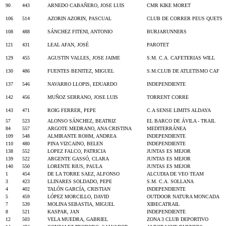
90
443
ARNEDO CABAÑERO, JOSE LUIS
CMR KIKE MORET
106
514
AZORIN AZORIN, PASCUAL
CLUB DE CORRER PEUS QUETS
108
488
SÁNCHEZ FITENI, ANTONIO
BURJARUNNERS
121
431
LEAL AFAN, JOSÉ
PAROTET
129
455
AGUSTIN VALLES, JOSE JAIME
S.M. C.A. CAFETERIAS WILL
130
486
FUENTES BENITEZ, MIGUEL
S.M.CLUB DE ATLETISMO CAF
137
546
NAVARRO LLOPIS, EDUARDO
INDEPENDIENTE
142
456
MUÑOZ SERRANO, JOSE LUIS
TORRENT CORRE
143
471
ROIG FERRER, PEPE
C.A SENSE LIMITS ALDAYA
57
523
ALONSO SÁNCHEZ, BEATRIZ
EL BARCO DE ÁVILA - TRAIL
84
557
ARGOTE MEDRANO, ANA CRISTINA
MEDITERRÁNEA
109
548
ALMIRANTE ROHM, ANDREA
INDEPENDIENTE
110
480
PINA VIZCAINO, BELEN
INDEPENDIENTE
138
552
LOPEZ FALCO, PATRICIA
JUNTAS ES MEJOR
139
522
ARGENTE GASSÓ, CLARA
JUNTAS ES MEJOR
140
550
LORENTE RIUS, PAULA
JUNTAS ES MEJOR
1
454
DE LA TORRE SAEZ, ALFONSO
ALCUDIA DE VEO TEAM
3
423
LLINARES SOLDADO, PEPE
S.M. C.A. SOLLANA
4
402
TALÓN GARCÍA, CRISTIAN
INDEPENDIENTE
5
459
LÓPEZ MORCILLO, DAVID
OUTDOOR NATURA MONCADA
7
539
MOLINA SEBASTIA, MIGUEL
XIBECATRAIL
8
521
KASPAR, JAN
INDEPENDIENTE
12
503
VELA MUEDRA, GABRIEL
ZONA 3 CLUB DEPORTIVO