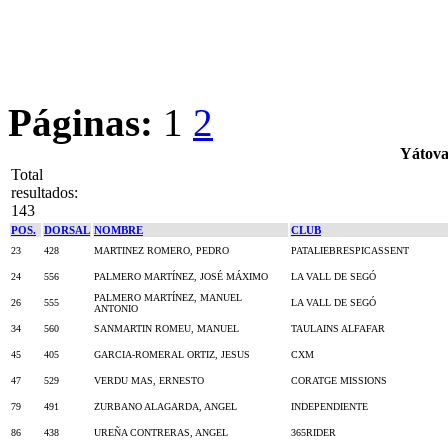
Páginas:
1
2
Yátova
Total
resultados:
143
POS.
DORSAL
NOMBRE
CLUB
23
428
MARTINEZ ROMERO, PEDRO
PATALIEBRESPICASSENT
24
556
PALMERO MARTÍNEZ, JOSÉ MÁXIMO
LA VALL DE SEGÓ
PALMERO MARTÍNEZ, MANUEL
26
555
LA VALL DE SEGÓ
ANTONIO
34
560
SANMARTIN ROMEU, MANUEL
TAULAINS ALFAFAR
45
405
GARCIA-ROMERAL ORTIZ, JESUS
CXM
47
529
VERDU MAS, ERNESTO
CORATGE MISSIONS
79
491
ZURBANO ALAGARDA, ANGEL
INDEPENDIENTE
86
438
UREÑA CONTRERAS, ANGEL
365RIDER