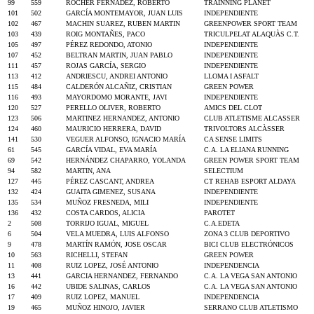
99
559
ROCHER FERNADEZ, ROBERTO
TRAINNING PLANET
101
502
GARCÍA MONTEMAYOR, JUAN LUIS
INDEPENDIENTE
102
467
MACHIN SUAREZ, RUBEN MARTIN
GREENPOWER SPORT TEAM
103
439
ROIG MONTAÑES, PACO
TRICULPELAT ALAQUÀS C.T.
105
497
PÉREZ REDONDO, ATONIO
INDEPENDIENTE
107
452
BELTRAN MARTIN, JUAN PABLO
INDEPENDIENTE
111
457
ROJAS GARCÍA, SERGIO
INDEPENDIENTE
113
412
ANDRIESCU, ANDREI ANTONIO
LLOMA I ASFALT
115
484
CALDERÓN ALCAÑIZ, CRISTIAN
GREEN POWER
116
493
MAYORDOMO MORANTE, JAVI
INDEPENDIENTE
120
527
PERELLO OLIVER, ROBERTO
AMICS DEL CLOT
123
506
MARTINEZ HERNANDEZ, ANTONIO
CLUB ATLETISME ALCASSER
124
460
MAURICIO HERRERA, DAVID
TRIVOLTORS ALCÀSSER
141
530
VEGUER ALFONSO, IGNACIO MARÍA
CA SENSE LIMITS
61
545
GARCÍA VIDAL, EVA MARÍA
C.A. LA ELIANA RUNNING
69
542
HERNÁNDEZ CHAPARRO, YOLANDA
GREEN POWER SPORT TEAM
94
582
MARTIN, ANA
SELECTIUM
127
445
PÉREZ CASCANT, ANDREA
CT REHAB ESPORT ALDAYA
132
424
GUAITA GIMENEZ, SUSANA
INDEPENDIENTE
135
534
MUÑOZ FRESNEDA, MILI
INDEPENDIENTE
136
432
COSTA CARDOS, ALICIA
PAROTET
2
508
TORRIJO IGUAL, MIGUEL
C.A.EDETA
6
504
VELA MUEDRA, LUIS ALFONSO
ZONA 3 CLUB DEPORTIVO
9
478
MARTÍN RAMÓN, JOSE OSCAR
BICI CLUB ELECTRÓNICOS
10
563
RICHELLI, STEFAN
GREEN POWER
11
408
RUIZ LOPEZ, JOSÉ ANTONIO
INDEPENDENCIA
13
441
GARCIA HERNANDEZ, FERNANDO
C.A. LA VEGA SAN ANTONIO
16
442
UBIDE SALINAS, CARLOS
C.A. LA VEGA SAN ANTONIO
17
409
RUIZ LOPEZ, MANUEL
INDEPENDENCIA
19
465
MUÑOZ HINOJO, JAVIER
SERRANO CLUB ATLETISMO