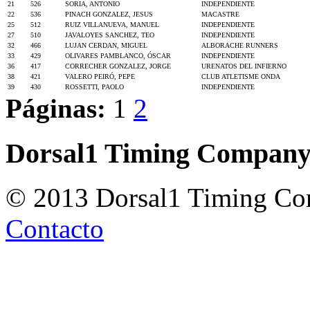
21
526
SORIA, ANTONIO
INDEPENDIENTE
22
536
PINACH GONZALEZ, JESUS
MACASTRE
25
512
RUIZ VILLANUEVA, MANUEL
INDEPENDIENTE
27
510
JAVALOYES SANCHEZ, TEO
INDEPENDIENTE
32
466
LUJAN CERDAN, MIGUEL
ALBORACHE RUNNERS
33
429
OLIVARES PAMBLANCO, ÓSCAR
INDEPENDIENTE
36
417
CORRECHER GONZALEZ, JORGE
URENATOS DEL INFIERNO
38
421
VALERO PEIRÓ, PEPE
CLUB ATLETISME ONDA
39
430
ROSSETTI, PAOLO
INDEPENDIENTE
Páginas:
1
2
Dorsal1 Timing Compan
© 2013 Dorsal1 Timing C
Contacto