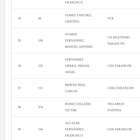
FRANCISCO
GOMEZ SANCHEZ,
34
66
TCR
CRISTINA
SUAREZ
CD ATLETISMO
35
136
FERNANDEZ,
TARANCON
MANUEL ANTONIO
FERNÁNDEZ
36
233
SIERRA, MIGUEL
CDA TARANCÓN
ANGEL
MORÁN DÍAZ,
37
113
CDEA TARANCON
CARLOS
RUBIO COLLADO,
VILLAREJO
38
374
VICTOR
FUENTES
ALCAZAR
39
144
FERNÁNDEZ,
CDA TARANCON
FRANCISCO