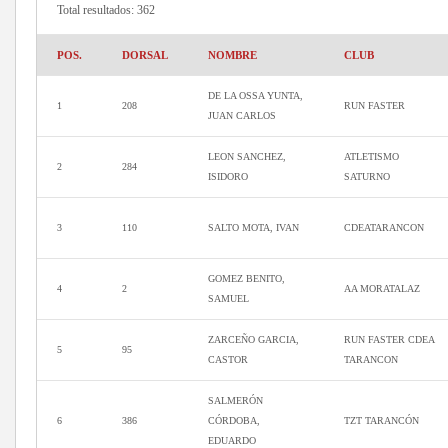
Total resultados: 362
POS.
DORSAL
NOMBRE
CLUB
DE LA OSSA YUNTA,
1
208
RUN FASTER
JUAN CARLOS
LEON SANCHEZ,
ATLETISMO
2
284
ISIDORO
SATURNO
3
110
SALTO MOTA, IVAN
CDEATARANCON
GOMEZ BENITO,
4
2
AA MORATALAZ
SAMUEL
ZARCEÑO GARCIA,
RUN FASTER CDEA
5
95
CASTOR
TARANCON
SALMERÓN
6
386
CÓRDOBA,
TZT TARANCÓN
EDUARDO