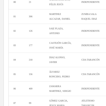
80
21
INDEPENDIENTE
FÉLIX JESÚS
MARTINEZ
ZUMBA SALA
81
306
ALCAZAR, DANIEL
RAQUEL DIAZ
SAIZ PLAZA,
82
126
INDEPENDIENTE
ANTONIO
CASTEJÓN GARCÍA,
83
177
INDEPENDIENTE
JOSÉ MARÍA
DIAZ ALONSO,
84
218
CDA TARANCÓN
JAVIER
ÁLVAREZ
85
156
CDA TARANCÓN
RONCERO, PEDRO
ZAMARRA
86
409
INDEPENDIENTE
MARTINEZ, SERGIO
GÓMEZ GARCIA,
ATLETISMO
87
99
JESUS MARIA
TARANCON