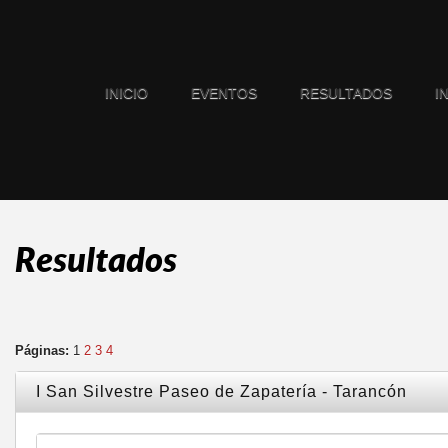
INICIO
EVENTOS
RESULTADOS
I
Resultados
Páginas:
1
2
3
4
I San Silvestre Paseo de Zapatería - Tarancón