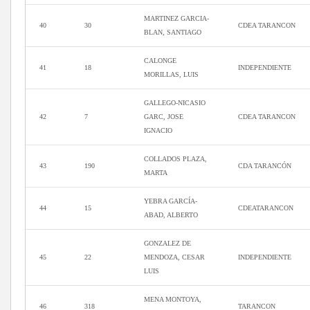
MARTINEZ GARCIA-
40
30
CDEA TARANCON
BLAN, SANTIAGO
CALONGE
41
18
INDEPENDIENTE
MORILLAS, LUIS
GALLEGO-NICASIO
42
7
GARC, JOSE
CDEA TARANCON
IGNACIO
COLLADOS PLAZA,
43
190
CDA TARANCÓN
MARTA
YEBRA GARCÍA-
44
15
CDEATARANCON
ABAD, ALBERTO
GONZALEZ DE
45
22
MENDOZA, CESAR
INDEPENDIENTE
LUIS
MENA MONTOYA,
46
318
TARANCON