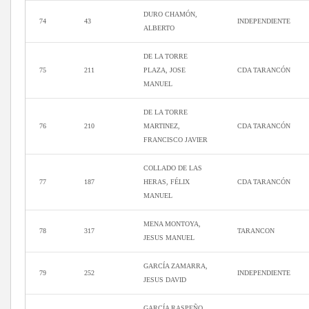
DURO CHAMÓN,
74
43
INDEPENDIENTE
ALBERTO
DE LA TORRE
75
211
PLAZA, JOSE
CDA TARANCÓN
MANUEL
DE LA TORRE
76
210
MARTINEZ,
CDA TARANCÓN
FRANCISCO JAVIER
COLLADO DE LAS
77
187
HERAS, FÉLIX
CDA TARANCÓN
MANUEL
MENA MONTOYA,
78
317
TARANCON
JESUS MANUEL
GARCÍA ZAMARRA,
79
252
INDEPENDIENTE
JESUS DAVID
GARCÍA RASPEÑO,