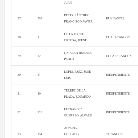
JUAN
PÉREZ SÁNCHEZ,
27
357
RUN FASTER
FRANCISCO JAVIER
DE LA TORRE
28
1
CDA TARANCON
ORTEGA, IRENE
CATALÁN JIMÉNEZ,
29
32
CDEA TARANCÓN
PABLO
LOPEZ PAEZ, JOSE
30
24
INDEPENDIENTE
LUIS
TERRES DE LA
31
80
INDEPENDIENTE
PLAZA, EDUARDO
FERNANDEZ
32
229
INDEPENDIENTE
GUERREO, ALVARO
ALVAREZ
33
154
COLLADO,
TARANCON