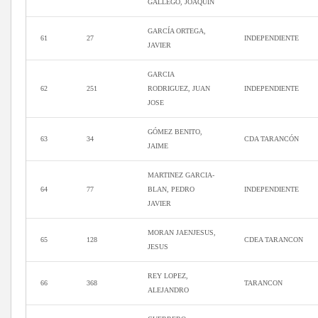
GALLEGO, JOAQUIN
GARCÍA ORTEGA,
61
27
INDEPENDIENTE
JAVIER
GARCIA
62
251
RODRIGUEZ, JUAN
INDEPENDIENTE
JOSE
GÓMEZ BENITO,
63
34
CDA TARANCÓN
JAIME
MARTINEZ GARCIA-
64
77
BLAN, PEDRO
INDEPENDIENTE
JAVIER
MORAN JAENJESUS,
65
128
CDEA TARANCON
JESUS
REY LOPEZ,
66
368
TARANCON
ALEJANDRO