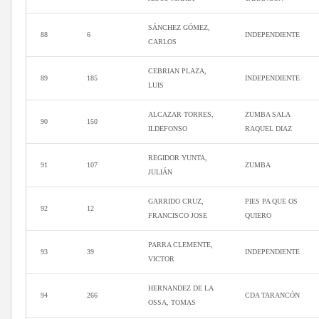
SÁNCHEZ GÓMEZ,
88
6
INDEPENDIENTE
CARLOS
CEBRIAN PLAZA,
89
185
INDEPENDIENTE
LUIS
ALCAZAR TORRES,
ZUMBA SALA
90
150
ILDEFONSO
RAQUEL DIAZ
REGIDOR YUNTA,
91
107
ZUMBA
JULIÁN
GARRIDO CRUZ,
PIES PA QUE OS
92
12
FRANCISCO JOSE
QUIERO
PARRA CLEMENTE,
93
39
INDEPENDIENTE
VICTOR
HERNANDEZ DE LA
94
266
CDA TARANCÓN
OSSA, TOMAS