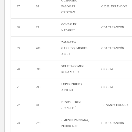
GUERRERO
67
28
PALOMAR,
C.D.E. TARANCON
CRISTIAN
GONZALEZ,
68
29
CDA TARANCON
NAZARET
ZAMARRA
69
408
GARRIDO, MIGUEL
CDA TARANCÓN
ANGEL
SOLERA GOMEZ,
70
398
OXIGENO
ROSA MARIA
LOPEZ PRIETO,
71
293
OXIGENO
ANTONIO
BESOS PEREZ,
72
40
DE SANTA EULALIA
JUAN JOSÉ
JIMENEZ PARRAGA,
73
279
CDA TARANCÓN
PEDRO LUIS