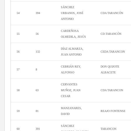
SÁNCHEZ
54
394
URBANOS, JOSÉ
CDA TARANCÓN
ANTONIO
CARDEÑOSA
55
56
CD.TARANCÓN
OLMEDILA, JESÚS
DÍAZ ALMARZA,
56
132
CEDA TARANCON
JUAN ANTONIO
CEBRIÁN REY,
DON QUIJOTE
57
8
ALFONSO
ALBACETE
CERVANTES
58
63
MUÑOZ, JUAN
CDA TARANCON
CESAR
MANZANARES,
59
81
REAJO FONTENSE
DAVID
SÁNCHEZ
60
391
TARANCON