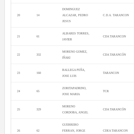
DOMINGUEZ
20
14
ALCAZAR, PEDRO
C.D.A. TARANCON
JESUS
ALBARES TORRES,
21
61
CDA TARANCON
JAVIER
MORENO GOMEZ,
22
332
CDA TARANCÓN
IÑAKI
BALLEGA PEÑA,
23
160
TARANCON
JOSE LUIS
ZORITAPADRINO,
24
65
TCR
JOSE MARIA
MORENO
25
329
CDA TARANCÓN
CORDOBA, ANGEL
GUERRERO
26
62
FERRAN, JORGE
CDEA TARANCON