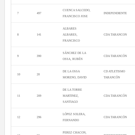
CUENCA SALCEDO,
7
497
INDEPENDIENTE
FRANCISCO JOSE
ALBARES
8
141
ALBARES,
CDA TARANCON
FRANCISCO
SÁNCHEZ DE LA
9
390
CDA TARANCÓN
OSSA, RUBÉN
DE LA OSSA
CD ATLETISMO
10
20
MORENO, DAVID
TARANCÓN
DE LA TORRE
11
209
MARTINEZ,
CDA TARANCÓN
SANTIAGO
LÓPEZ SOLERA,
12
296
CDA TARANCÓN
FERNANDO
PEREZ CHACON,