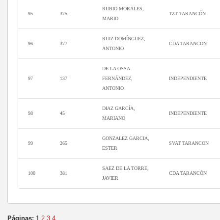
RUBIO MORALES,
95
375
TZT TARANCÓN
MARIO
RUIZ DOMÍNGUEZ,
96
377
CDA TARANCON
ANTONIO
DE LA OSSA
97
137
FERNÁNDEZ,
INDEPENDIENTE
ANTONIO
DIAZ GARCÍA,
98
45
INDEPENDIENTE
MARIANO
GONZALEZ GARCIA,
99
265
SVAT TARANCON
ESTER
SAEZ DE LA TORRE,
100
381
CDA TARANCÓN
JAVIER
Páginas:
1
2
3
4