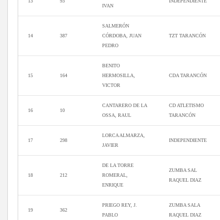
13
93
INDEPENDIENTE
IVAN
SALMERÓN
14
387
CÓRDOBA, JUAN
TZT TARANCÓN
PEDRO
BENITO
15
164
HERMOSILLA,
CDA TARANCÓN
VICTOR
CANTARERO DE LA
CD ATLETISMO
16
10
OSSA, RAUL
TARANCÓN
LORCA ALMARZA,
17
298
INDEPENDIENTE
JAVIER
DE LA TORRE
ZUMBA SAL
18
212
ROMERAL,
RAQUEL DIAZ
ENRIQUE
PRIEGO REY, J.
ZUMBA SALA
19
362
PABLO
RAQUEL DIAZ