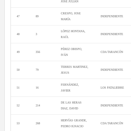
JOSE JULIAN
CRESPO, JOSE
47
89
INDEPENDIENTE
MARÍA
LÓPEZ HONTANA,
48
3
INDEPENDIENTE
RAÚL
PÉREZ OBISPO,
49
356
CDA TARANCÓN
IVÁN
TERRES MARTINEZ,
50
79
INDEPENDIENTE
JESUS
FERNÁNDEZ,
51
16
LOS PATALIEBRE
JAVIER
DE LAS HERAS
52
214
INDEPENDIENTE
DIAZ, DAVID
HERVÍAS GRANDE,
53
268
CDA TARANCÓN
PEDRO IGNACIO