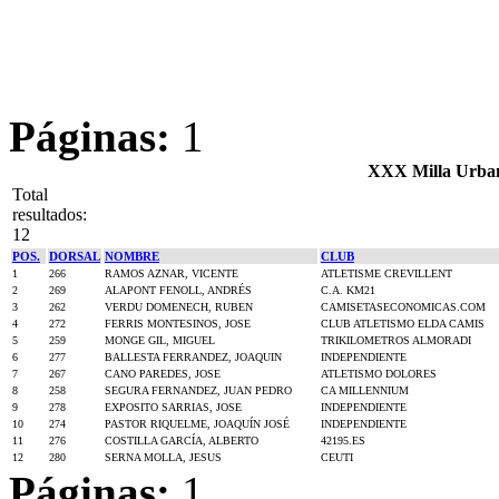
Páginas:
1
XXX Milla Urba
Total
resultados:
12
POS.
DORSAL
NOMBRE
CLUB
1
266
RAMOS AZNAR, VICENTE
ATLETISME CREVILLENT
2
269
ALAPONT FENOLL, ANDRÉS
C.A. KM21
3
262
VERDU DOMENECH, RUBEN
CAMISETASECONOMICAS.COM
4
272
FERRIS MONTESINOS, JOSE
CLUB ATLETISMO ELDA CAMIS
5
259
MONGE GIL, MIGUEL
TRIKILOMETROS ALMORADI
6
277
BALLESTA FERRANDEZ, JOAQUIN
INDEPENDIENTE
7
267
CANO PAREDES, JOSE
ATLETISMO DOLORES
8
258
SEGURA FERNANDEZ, JUAN PEDRO
CA MILLENNIUM
9
278
EXPOSITO SARRIAS, JOSE
INDEPENDIENTE
10
274
PASTOR RIQUELME, JOAQUÍN JOSÉ
INDEPENDIENTE
11
276
COSTILLA GARCÍA, ALBERTO
42195.ES
12
280
SERNA MOLLA, JESUS
CEUTI
Páginas:
1