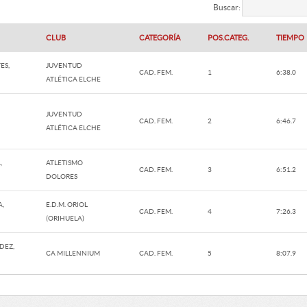
Buscar:
CLUB
CATEGORÍA
POS.CATEG.
TIEMPO
ES,
JUVENTUD
CAD. FEM.
1
6:38.0
ATLÉTICA ELCHE
JUVENTUD
CAD. FEM.
2
6:46.7
ATLÉTICA ELCHE
,
ATLETISMO
CAD. FEM.
3
6:51.2
DOLORES
A,
E.D.M. ORIOL
CAD. FEM.
4
7:26.3
(ORIHUELA)
DEZ,
CA MILLENNIUM
CAD. FEM.
5
8:07.9