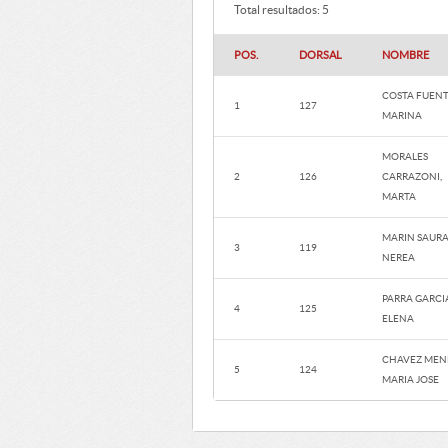
Total resultados: 5
POS.
DORSAL
NOMBRE
COSTA FUENT
1
127
MARINA
MORALES
2
126
CARRAZONI,
MARTA
MARIN SAURA
3
119
NEREA
PARRA GARCI
4
125
ELENA
CHAVEZ MEN
5
124
MARIA JOSE