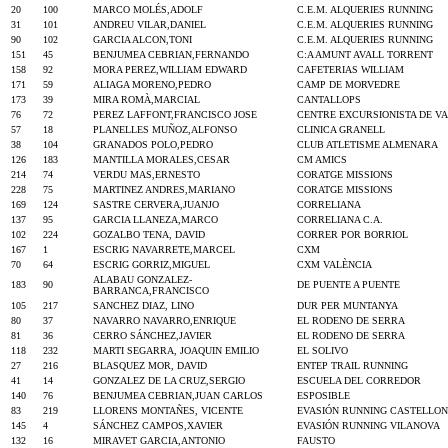
20
100
MARCO MOLÉS,ADOLF
C.E.M. ALQUERIES RUNNING
31
101
ANDREU VILAR,DANIEL
C.E.M. ALQUERIES RUNNING
90
102
GARCIA ALCON,TONI
C.E.M. ALQUERIES RUNNING
151
45
BENJUMEA CEBRIAN,FERNANDO
C:A AMUNT AVALL TORRENT
158
92
MORA PEREZ,WILLIAM EDWARD
CAFETERIAS WILLIAM
171
59
ALIAGA MORENO,PEDRO
CAMP DE MORVEDRE
173
39
MIRA ROMÀ,MARCIAL
CANTALLOPS
76
72
PEREZ LAFFONT,FRANCISCO JOSE
CENTRE EXCURSIONISTA DE V
57
18
PLANELLES MUÑOZ,ALFONSO
CLINICA GRANELL
38
104
GRANADOS POLO,PEDRO
CLUB ATLETISME ALMENARA
126
183
MANTILLA MORALES,CESAR
CM AMICS
214
74
VERDU MAS,ERNESTO
CORATGE MISSIONS
228
75
MARTINEZ ANDRES,MARIANO
CORATGE MISSIONS
169
124
SASTRE CERVERA,JUANJO
CORRELIANA
137
95
GARCIA LLANEZA,MARCO
CORRELIANA C.A.
102
224
GOZALBO TENA, DAVID
CORRER POR BORRIOL
167
1
ESCRIG NAVARRETE,MARCEL
CXM
70
64
ESCRIG GORRIZ,MIGUEL
CXM VALÈNCIA
ALABAU GONZALEZ-
183
90
DE PUENTE A PUENTE
BARRANCA,FRANCISCO
105
217
SANCHEZ DIAZ, LINO
DUR PER MUNTANYA
80
37
NAVARRO NAVARRO,ENRIQUE
EL RODENO DE SERRA
81
36
CERRO SÁNCHEZ,JAVIER
EL RODENO DE SERRA
118
232
MARTI SEGARRA, JOAQUIN EMILIO
EL SOLIVO
27
216
BLASQUEZ MOR, DAVID
ENTEP TRAIL RUNNING
41
14
GONZALEZ DE LA CRUZ,SERGIO
ESCUELA DEL CORREDOR
140
76
BENJUMEA CEBRIAN,JUAN CARLOS
ESPOSIBLE
83
219
LLORENS MONTAÑES, VICENTE
EVASIÓN RUNNING CASTELLON
145
4
SÁNCHEZ CAMPOS,XAVIER
EVASIÓN RUNNING VILANOVA
132
16
MIRAVET GARCIA,ANTONIO
FAUSTO