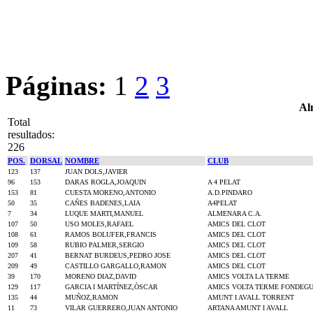
Páginas:
1
2
3
Al
Total
resultados:
226
POS.
DORSAL
NOMBRE
CLUB
123
137
JUAN DOLS,JAVIER
96
153
DARAS ROGLA,JOAQUIN
A 4 PELAT
153
81
CUESTA MORENO,ANTONIO
A.D.PINDARO
50
35
CAÑES BADENES,LAIA
A4PELAT
7
34
LUQUE MARTI,MANUEL
ALMENARA C.A.
107
50
USO MOLES,RAFAEL
AMICS DEL CLOT
108
61
RAMOS BOLUFER,FRANCIS
AMICS DEL CLOT
109
58
RUBIO PALMER,SERGIO
AMICS DEL CLOT
207
41
BERNAT BURDEUS,PEDRO JOSE
AMICS DEL CLOT
209
49
CASTILLO GARGALLO,RAMON
AMICS DEL CLOT
39
170
MORENO DIAZ,DAVID
AMICS VOLTA LA TERME
129
117
GARCIA I MARTÍNEZ,ÒSCAR
AMICS VOLTA TERME FONDEGU
135
44
MUÑOZ,RAMON
AMUNT I AVALL TORRENT
11
73
VILAR GUERRERO,JUAN ANTONIO
ARTANA AMUNT I AVALL