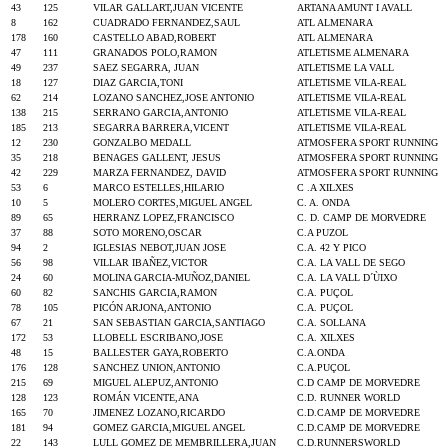
43
125
VILAR GALLART,JUAN VICENTE
ARTANA AMUNT I AVALL
8
162
CUADRADO FERNANDEZ,SAUL
ATL ALMENARA
178
160
CASTELLO ABAD,ROBERT
ATL ALMENARA
47
111
GRANADOS POLO,RAMON
ATLETISME ALMENARA
49
237
SAEZ SEGARRA, JUAN
ATLETISME LA VALL
18
127
DIAZ GARCIA,TONI
ATLETISME VILA-REAL
62
214
LOZANO SANCHEZ,JOSE ANTONIO
ATLETISME VILA-REAL
138
215
SERRANO GARCIA,ANTONIO
ATLETISME VILA-REAL
185
213
SEGARRA BARRERA,VICENT
ATLETISME VILA-REAL
12
230
GONZALBO MEDALL
ATMOSFERA SPORT RUNNING
35
218
BENAGES GALLENT, JESUS
ATMOSFERA SPORT RUNNING
42
229
MARZA FERNANDEZ, DAVID
ATMOSFERA SPORT RUNNING
53
6
MARCO ESTELLES,HILARIO
C .A XILXES
10
5
MOLERO CORTES,MIGUEL ANGEL
C. A. ONDA
89
65
HERRANZ LOPEZ,FRANCISCO
C. D. CAMP DE MORVEDRE
37
88
SOTO MORENO,OSCAR
C.A PUZOL
94
2
IGLESIAS NEBOT,JUAN JOSE
C.A. 42 Y PICO
56
98
VILLAR IBAÑEZ,VICTOR
C.A. LA VALL DE SEGO
24
60
MOLINA GARCIA-MUÑOZ,DANIEL
C.A. LA VALL D´ÙIXO
60
82
SANCHIS GARCIA,RAMON
C.A. PUÇOL
78
105
PICÓN ARJONA,ANTONIO
C.A. PUÇOL
67
21
SAN SEBASTIAN GARCIA,SANTIAGO
C.A. SOLLANA
172
53
LLOBELL ESCRIBANO,JOSE
C.A. XILXES
48
15
BALLESTER GAYA,ROBERTO
C.A.ONDA
176
128
SANCHEZ UNION,ANTONIO
C.A.PUÇOL
215
69
MIGUEL ALEPUZ,ANTONIO
C.D CAMP DE MORVEDRE
128
123
ROMÁN VICENTE,ANA
C.D. RUNNER WORLD
165
70
JIMENEZ LOZANO,RICARDO
C.D.CAMP DE MORVEDRE
181
94
GOMEZ GARCIA,MIGUEL ANGEL
C.D.CAMP DE MORVEDRE
22
143
LULL GOMEZ DE MEMBRILLERA,JUAN
C.D.RUNNERSWORLD