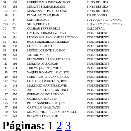
34
190
HERRERO MIRAVET,SANTIAGO
FINTS DESLIDA
66
193
MIRAVET PITARCH,RAMON
FINTS DESLIDA
192
191
MANZANA DE PEDRO,JORGE
FINTS DESLIDA
148
91
DUVAL BELTRAN,JUAN
FIRERUNNERS
16
84
SAMPER,JORGE
FUTVOLEY TRI-RUNNING
223
85
SILES,CRISTINA
FUTVOLEY TRI-RUNNING
30
77
GUMBAU FERRER,PELE
GALGOTRAIL
19
221
GALERA FERNANDEZ, DAVID
INDEPENDIENTE
54
181
LEGIDO SORIANO, JOSE FRANCISCO
INDEPENDIENTE
59
165
ROIG SORNICHERO,FEDERICO
INDEPENDIENTE
87
238
FERRER, CLAUDIO
INDEPENDIENTE
88
234
MUÑOZ LORENTE,EUGENIO
INDEPENDIENTE
91
228
VICTOR, MARIO
INDEPENDIENTE
92
195
FERNANDEZ DAROS,CESAREO
INDEPENDIENTE
113
196
MORENO DIAZ,OSCAR
INDEPENDIENTE
114
174
TUR VAQUERIZO,JAVIER
INDEPENDIENTE
115
173
VAQUERIZO MATEU,AUGUSTO
INDEPENDIENTE
119
268
NEBOT ROSAS, JUAN CARLOS
INDEPENDIENTE
122
236
LLUSAR CAMARELLES, JOSEP
INDEPENDIENTE
124
142
MARTINEZ MARTINEZ,DAVID
INDEPENDIENTE
131
226
ARTER CAPLLIURE, ANTONIO
INDEPENDIENTE
147
200
BERNAT VICENT,ANTONIO
INDEPENDIENTE
157
166
GOMEZ ORTIZ,RUBEN
INDEPENDIENTE
175
233
PEREZ SANCHEZ, JOAQUIN
INDEPENDIENTE
177
206
CASTELLO ABAD,NAXO
INDEPENDIENTE
180
220
MEDALL YILERA, JUAN FRANCISCO
INDEPENDIENTE
182
149
PARAINES LEIVE,JOSE
INDEPENDIENTE
Páginas:
1
2
3