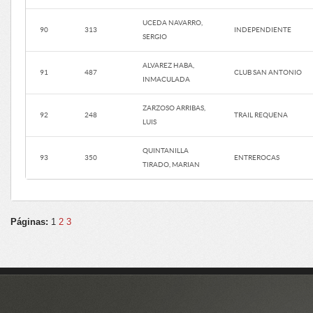
UCEDA NAVARRO,
90
313
INDEPENDIENTE
SERGIO
ALVAREZ HABA,
91
487
CLUB SAN ANTONIO
INMACULADA
ZARZOSO ARRIBAS,
92
248
TRAIL REQUENA
LUIS
QUINTANILLA
93
350
ENTREROCAS
TIRADO, MARIAN
Páginas:
1
2
3