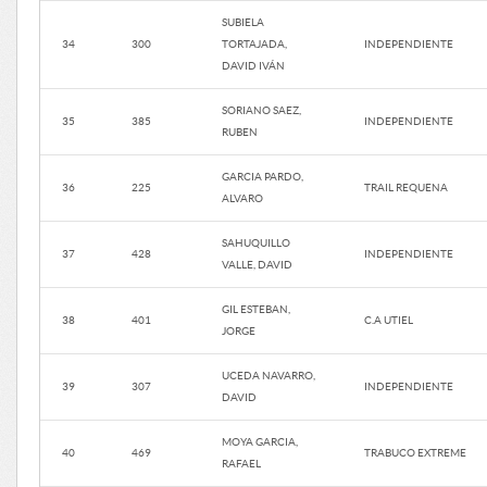
SUBIELA
34
300
TORTAJADA,
INDEPENDIENTE
DAVID IVÁN
SORIANO SAEZ,
35
385
INDEPENDIENTE
RUBEN
GARCIA PARDO,
36
225
TRAIL REQUENA
ALVARO
SAHUQUILLO
37
428
INDEPENDIENTE
VALLE, DAVID
GIL ESTEBAN,
38
401
C.A UTIEL
JORGE
UCEDA NAVARRO,
39
307
INDEPENDIENTE
DAVID
MOYA GARCIA,
40
469
TRABUCO EXTREME
RAFAEL