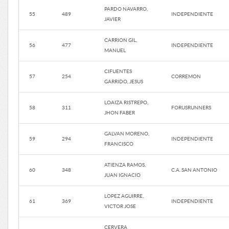
PARDO NAVARRO,
55
489
INDEPENDIENTE
JAVIER
CARRION GIL,
56
477
INDEPENDIENTE
MANUEL
CIFUENTES
57
254
CORREMON
GARRIDO, JESUS
LOAIZA RISTREPO,
58
311
FORUSRUNNERS
JHON FABER
GALVAN MORENO,
59
294
INDEPENDIENTE
FRANCISCO
ATIENZA RAMOS,
60
348
C.A. SAN ANTONIO
JUAN IGNACIO
LOPEZ AGUIRRE,
61
369
INDEPENDIENTE
VICTOR JOSE
CERVERA