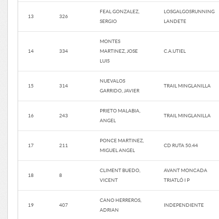
FEAL GONZALEZ,
LOSGALGOSRUNNING
13
326
SERGIO
LANDETE
MONTES
14
334
MARTINEZ, JOSE
C.A.UTIEL
LUIS
NUEVALOS
15
314
TRAIL MINGLANILLA
GARRIDO, JAVIER
PRIETO MALABIA,
16
243
TRAIL MINGLANILLA
ANGEL
PONCE MARTINEZ,
17
211
CD RUTA 50.44
MIGUEL ANGEL
CLIMENT BUEDO,
AVANT MONCADA
18
8
VICENT
TRIATLÓ I P
CANO HERREROS,
19
407
INDEPENDIENTE
ADRIAN