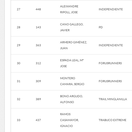
ALEIXANDRE
27
448
INDEPENDIENTE
RIPOLL, JOSE
CANO GALLEGO,
28
143
PD
JAVIER
ARMERO GIMÉNEZ,
29
363
INDEPENDIENTE
JUAN
ESPADA LEAL, M°
30
312
FORUSRUNNERS
JOSE
MONTERO
31
309
FORUSRUNNERS
CAMARA, SERGIO
BONO ARGUDO,
32
389
TRAIL MINGLANILLA
ALFONSO
RAMOS
33
437
CASAMAYOR,
TRABUCO EXTREME
IGNACIO