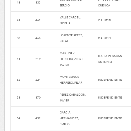
48
335
SERGIO
CUENCA
VALLE CARCEL,
49
462
C.A. UTIEL
NOELIA
LORENTE PEREZ,
50
468
C.A. UTIEL
RAFAEL
MARTINEZ
C.A. LA VEGA SAN
51
219
HERRERO, ANGEL
ANTONIO
JAVIER
MONTESINOS
52
224
INDEPENDIENTE
HERRERO, PILAR
PÉREZ GABALDÓN,
53
370
INDEPENDIENTE
JAVIER
GARCIA
54
432
HERNANDEZ,
INDEPENDIENTE
EMILIO