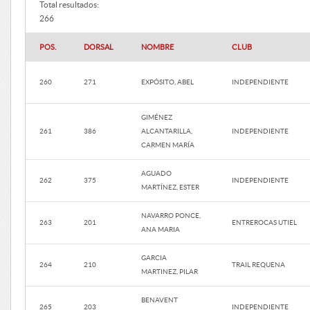
Total resultados:
266
POS.
DORSAL
NOMBRE
CLUB
260
271
EXPÓSITO, ABEL
INDEPENDIENTE
GIMÉNEZ
261
386
ALCANTARILLA,
INDEPENDIENTE
CARMEN MARÍA
AGUADO
262
375
INDEPENDIENTE
MARTÍNEZ, ESTER
NAVARRO PONCE,
263
201
ENTREROCAS UTIEL
ANA MARIA
GARCIA
264
210
TRAIL REQUENA
MARTINEZ, PILAR
BENAVENT
265
203
INDEPENDIENTE