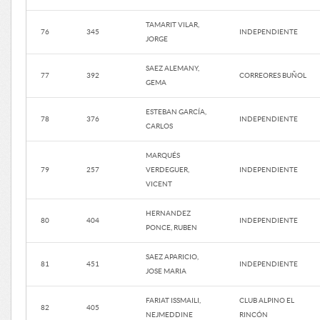
TAMARIT VILAR,
76
345
INDEPENDIENTE
JORGE
SAEZ ALEMANY,
77
392
CORREORES BUÑOL
GEMA
ESTEBAN GARCÍA,
78
376
INDEPENDIENTE
CARLOS
MARQUÉS
79
257
VERDEGUER,
INDEPENDIENTE
VICENT
HERNANDEZ
80
404
INDEPENDIENTE
PONCE, RUBEN
SAEZ APARICIO,
81
451
INDEPENDIENTE
JOSE MARIA
FARIAT ISSMAILI,
CLUB ALPINO EL
82
405
NEJMEDDINE
RINCÓN