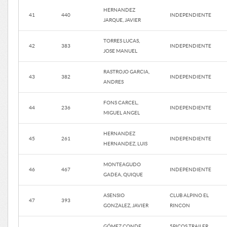
HERNANDEZ
41
440
INDEPENDIENTE
JARQUE, JAVIER
TORRES LUCAS,
42
383
INDEPENDIENTE
JOSE MANUEL
RASTROJO GARCIA,
43
382
INDEPENDIENTE
ANDRES
FONS CARCEL,
44
236
INDEPENDIENTE
MIGUEL ANGEL
HERNANDEZ
45
261
INDEPENDIENTE
HERNANDEZ, LUIS
MONTEAGUDO
46
467
INDEPENDIENTE
GADEA, QUIQUE
ASENSIO
CLUB ALPINO EL
47
393
GONZALEZ, JAVIER
RINCON
GÓMEZ CONDE,
5PICOS TRAILER