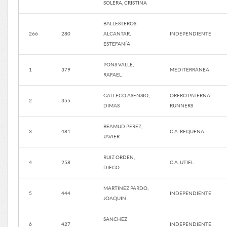
SOLERA, CRISTINA
BALLESTEROS
266
280
ALCANTAR,
INDEPENDIENTE
ESTEFANÍA
PONS VALLE,
1
379
MEDITERRANEA
RAFAEL
GALLEGO ASENSIO,
ORERO PATERNA
2
355
DIMAS
RUNNERS
BEAMUD PEREZ,
3
481
C.A. REQUENA
JAVIER
RUIZ ORDEN,
4
258
C.A. UTIEL
DIEGO
MARTINEZ PARDO,
5
444
INDEPENDIENTE
JOAQUIN
SANCHEZ
6
427
INDEPENDIENTE