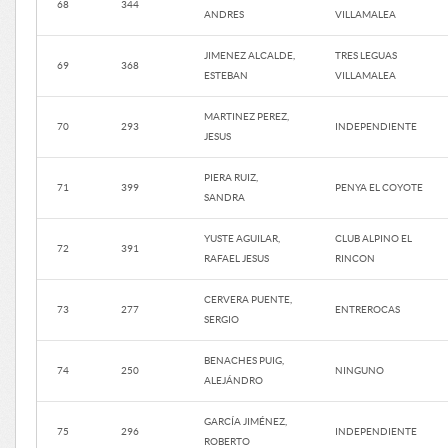
68
344
ANDRES
VILLAMALEA
JIMENEZ ALCALDE,
TRES LEGUAS
69
368
ESTEBAN
VILLAMALEA
MARTINEZ PEREZ,
70
293
INDEPENDIENTE
JESUS
PIERA RUIZ,
71
399
PENYA EL COYOTE
SANDRA
YUSTE AGUILAR,
CLUB ALPINO EL
72
391
RAFAEL JESUS
RINCON
CERVERA PUENTE,
73
277
ENTREROCAS
SERGIO
BENACHES PUIG,
74
250
NINGUNO
ALEJÁNDRO
GARCÍA JIMÉNEZ,
75
296
INDEPENDIENTE
ROBERTO