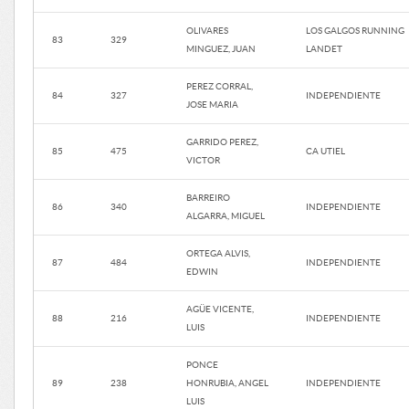
OLIVARES
LOS GALGOS RUNNING
83
329
MINGUEZ, JUAN
LANDET
PEREZ CORRAL,
84
327
INDEPENDIENTE
JOSE MARIA
GARRIDO PEREZ,
85
475
CA UTIEL
VICTOR
BARREIRO
86
340
INDEPENDIENTE
ALGARRA, MIGUEL
ORTEGA ALVIS,
87
484
INDEPENDIENTE
EDWIN
AGÜE VICENTE,
88
216
INDEPENDIENTE
LUIS
PONCE
89
238
HONRUBIA, ANGEL
INDEPENDIENTE
LUIS