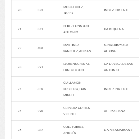
MORA LOPEZ,
20
373
INDEPENDIENTE
JAVIER
PEREZ FONS, JOSE
21
351
CA REQUENA
ANTONIO
MARTINEZ
SENDERISMO LA
22
408
SANCHEZ, ADRIAN
ALBOSA
LLORENS CRESPO,
CA LA VEGA DE SAN
23
291
ERNESTO JOSE
ANTONIO
GUILLAMON
24
320
ROBREDO, LUIS
INDEPENDIENTE
MIGUEL
CERVERA CORTES,
25
290
ATL. MARJANA
VICENTE
COLL TORRES,
26
282
C.A. VILAMARXANT
ANDRÉS