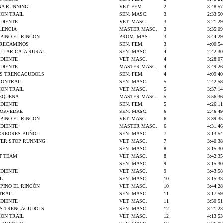
NA RUNNING
VET. FEM.
2
3:48:57
ON TRAIL
SEN. MASC.
3
2:33:50
NDIENTE
VET. MASC.
3
3:21:29
LENCIA
MASTER MASC.
3
3:35:09
PINO EL RINCON
PROM. MAS.
3
3:44:29
RRECAMINOS
SEN. FEM.
3
4:00:54
ILLAR CAJA RURAL
SEN. MASC.
4
2:42:30
NDIENTE
VET. MASC.
4
3:28:07
NDIENTE
MASTER MASC.
4
3:49:26
ES TRENCACUDOLS
SEN. FEM.
4
4:09:40
ONTRAIL
SEN. MASC.
5
2:42:58
ON TRAIL
VET. MASC.
5
3:37:14
REQUENA
MASTER MASC.
5
3:56:36
NDIENTE
SEN. FEM.
5
4:26:11
MORVEDRE
SEN. MASC.
6
2:46:49
PINO EL RINCON
VET. MASC.
6
3:39:35
NDIENTE
MASTER MASC.
6
4:31:46
ORREORES BUÑOL
SEN. MASC.
7
3:13:54
VER STOP RUNNING
VET. MASC.
7
3:40:38
SEN. MASC.
8
3:15:30
T TEAM
VET. MASC.
8
3:42:35
SEN. MASC.
9
3:15:30
NDIENTE
VET. MASC.
9
3:43:58
EL
SEN. MASC.
10
3:15:33
PINO EL RINCÓN
VET. MASC.
10
3:44:28
TRAIL
SEN. MASC.
11
3:17:59
NDIENTE
VET. MASC.
11
3:50:51
ES TRENCACUDOLS
SEN. MASC.
12
3:21:23
ON TRAIL
VET. MASC.
12
4:13:53