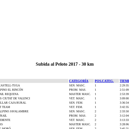
Subida al Peloto 2017 - 30 km
CATEGORÍA
POS.CATEG.
TIEM
CASTELL-TUGA
SEN. MASC.
1
2:29:35
PINO EL RINCÓN
PROM. MAS.
1
2:51:09
AIL REQUENA
MASTER MASC.
1
2:53:39
 CIUTAT DE VALENCI
VET. MASC.
1
3:09:00
ILLAR CAJA RURAL
SEN. FEM.
1
3:36:54
T TEAM
VET. FEM.
1
3:42:35
ALPINO JAVALAMBRE
SEN. MASC.
2
2:33:50
TRAIL
PROM. MAS.
2
3:12:04
NDIENTE
VET. MASC.
2
3:13:33
RS
MASTER MASC.
2
3:28:06
G MORÓ
SEN. FEM.
2
3:45:21