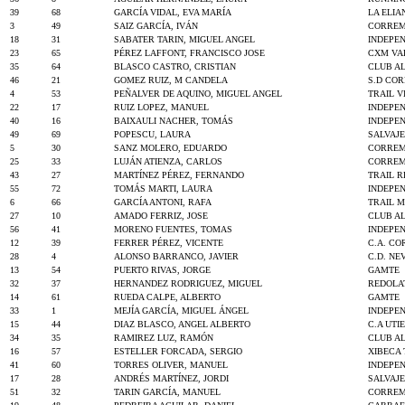
39
68
GARCÍA VIDAL, EVA MARÍA
LA ELIA
3
49
SAIZ GARCÍA, IVÁN
CORREM
18
31
SABATER TARIN, MIGUEL ANGEL
INDEPE
23
65
PÉREZ LAFFONT, FRANCISCO JOSE
CXM VA
35
64
BLASCO CASTRO, CRISTIAN
CLUB AL
46
21
GOMEZ RUIZ, M CANDELA
S.D CO
4
53
PEÑALVER DE AQUINO, MIGUEL ANGEL
TRAIL V
22
17
RUIZ LOPEZ, MANUEL
INDEPE
40
16
BAIXAULI NACHER, TOMÁS
INDEPE
49
69
POPESCU, LAURA
SALVAJ
5
30
SANZ MOLERO, EDUARDO
CORREM
25
33
LUJÁN ATIENZA, CARLOS
CORREM
43
27
MARTÍNEZ PÉREZ, FERNANDO
TRAIL 
55
72
TOMÁS MARTI, LAURA
INDEPE
6
66
GARCÍA ANTONI, RAFA
TRAIL 
27
10
AMADO FERRIZ, JOSE
CLUB AL
56
41
MORENO FUENTES, TOMAS
INDEPE
12
39
FERRER PÉREZ, VICENTE
C.A. C
28
4
ALONSO BARRANCO, JAVIER
C.D. NE
13
54
PUERTO RIVAS, JORGE
GAMTE
32
37
HERNANDEZ RODRIGUEZ, MIGUEL
REDOLA
14
61
RUEDA CALPE, ALBERTO
GAMTE
33
1
MEJÍA GARCÍA, MIGUEL ÁNGEL
INDEPE
15
44
DIAZ BLASCO, ANGEL ALBERTO
C.A UTI
34
35
RAMIREZ LUZ, RAMÓN
CLUB AL
16
57
ESTELLER FORCADA, SERGIO
XIBECA 
41
60
TORRES OLIVER, MANUEL
INDEPE
17
28
ANDRÉS MARTÍNEZ, JORDI
SALVAJ
51
32
TARIN GARCÍA, MANUEL
CORREM