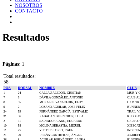
NOSOTROS
CONTACTO
Resultados
Páginas:
1
Total resultados:
58
POS.
DORSAL
NOMBRE
CLUB
1
24
CALLAU ALEDÓN, CRISTIAN
MUR Y 
7
5
DÁVILA GONZÁLEZ, ANTONIO
CLUB AL
8
55
MORALES VANACLOIG, ELOY
CXM TR
9
2
LOZANO AGUILAR, JOSÉ-FÉLIX
RUNNERS
24
59
FERNÁNDEZ GARCÍA, ESTIVALIZ
TRAIL V
31
36
RABADAN BELINCHON, LOLA
REDOLA
2
51
SALVADOR CANO, EDUARDO
GRUPO 
10
58
MOLINA SEBASTIA, MIGUEL
XIBECA
11
25
YUSTE BLASCO, RAFA
INDEPE
21
20
UREÑA CONTRERAS, ÁNGEL
365RIDE
36
8
AGUILAR HERNÁNDEZ, LAURA
RUNNIN