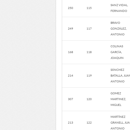
SANZ VIDAL,
250
115
FERNANDO
BRAVO
249
117
GONZÁLEZ,
ANTONIO
COLINAS
168
118
GARCÍA,
JOAQUIN
SÁNCHEZ
214
119
BATALLA, JUA
ANTONIO
GOMEZ
307
120
MARTINEZ,
MIGUEL
MARTÍNEZ
213
122
GRANELL, JU
ANTONIO