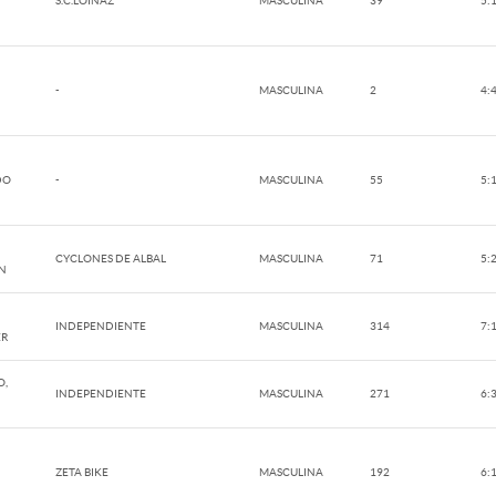
S.C.LOINAZ
MASCULINA
39
5:
-
MASCULINA
2
4:
DO
-
MASCULINA
55
5:
CYCLONES DE ALBAL
MASCULINA
71
5:
ÉN
INDEPENDIENTE
MASCULINA
314
7:
ER
O,
INDEPENDIENTE
MASCULINA
271
6:
ZETA BIKE
MASCULINA
192
6: