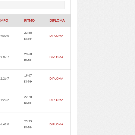
EMPO
RITMO
DIPLOMA
23,68
49:00.0
DIPLOMA
KM/H
23,68
49:07.7
DIPLOMA
KM/H
19,67
02:26.7
DIPLOMA
KM/H
22,78
04:23.2
DIPLOMA
KM/H
25,35
26:42.0
DIPLOMA
KM/H