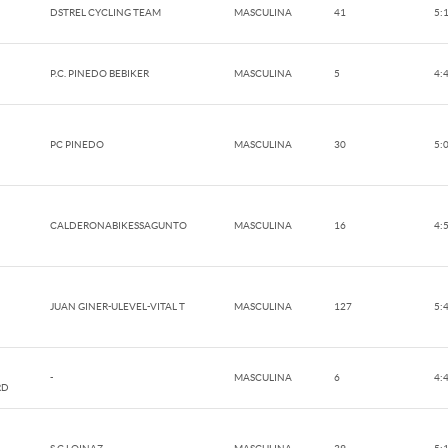
DSTREL CYCLING TEAM
MASCULINA
41
5:
P.C. PINEDO BEBIKER
MASCULINA
5
4:
PC PINEDO
MASCULINA
30
5:
CALDERONABIKESSAGUNTO
MASCULINA
16
4:
JUAN GINER-ULEVEL-VITAL T
MASCULINA
127
5:
-
MASCULINA
6
4:
RD