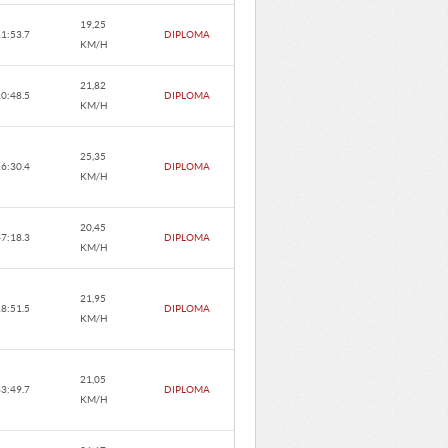
19,25
11:53.7
DIPLOMA
KM/H
21,82
20:48.5
DIPLOMA
KM/H
25,35
26:30.4
DIPLOMA
KM/H
20,45
47:18.3
DIPLOMA
KM/H
21,95
18:51.5
DIPLOMA
KM/H
21,05
33:49.7
DIPLOMA
KM/H