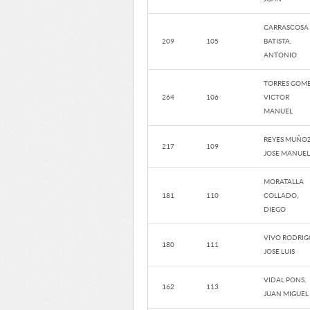
CARRASCOSA
209
105
BATISTA,
ANTONIO
TORRES GOME
264
106
VICTOR
MANUEL
REYES MUÑOZ
217
109
JOSE MANUEL
MORATALLA
181
110
COLLADO,
DIEGO
VIVO RODRIG
180
111
JOSE LUIS
VIDAL PONS,
162
113
JUAN MIGUEL