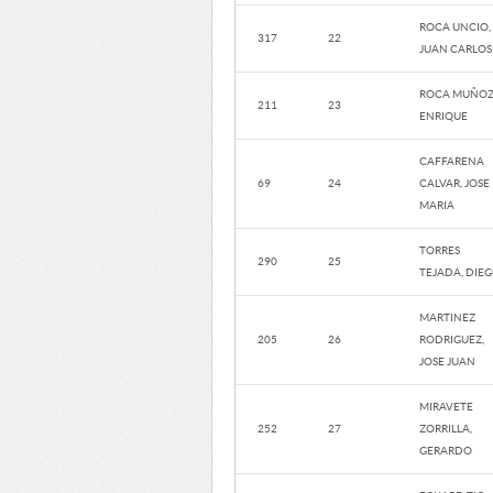
ROCA UNCIO,
317
22
JUAN CARLOS
ROCA MUÑOZ
211
23
ENRIQUE
CAFFARENA
69
24
CALVAR, JOSE
MARIA
TORRES
290
25
TEJADA, DIE
MARTINEZ
205
26
RODRIGUEZ,
JOSE JUAN
MIRAVETE
252
27
ZORRILLA,
GERARDO