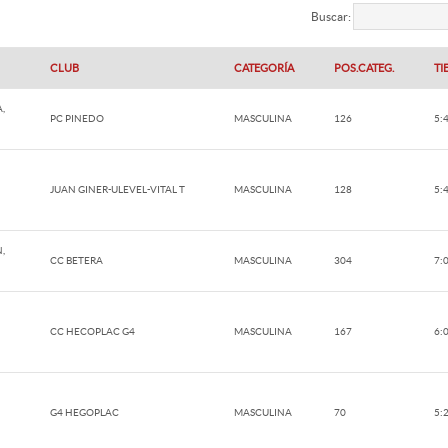
Buscar:
CLUB
CATEGORÍA
POS.CATEG.
TI
,
PC PINEDO
MASCULINA
126
5:
JUAN GINER-ULEVEL-VITAL T
MASCULINA
128
5:
,
CC BETERA
MASCULINA
304
7:
CC HECOPLAC G4
MASCULINA
167
6:
G4 HEGOPLAC
MASCULINA
70
5: