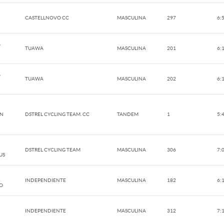
CASTELLNOVO CC
MASCULINA
297
6:
,
TUAWA
MASCULINA
201
6:
,
TUAWA
MASCULINA
202
6:
EN
DSTREL CYCLING TEAM. CC
TANDEM
1
5:
DSTREL CYCLING TEAM
MASCULINA
306
7:
US
INDEPENDIENTE
MASCULINA
182
6:
O
INDEPENDIENTE
MASCULINA
312
7: