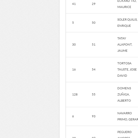
ECKARD TIO,
41
29
MAURICE
SOLER QUILIS,
5
50
ENRIQUE
TATAY
30
51
ALAPONT,
JAUME
TORTOSA
16
54
TAUSTE, JOSE
DAVID
DOMENS
128
55
ZUÑIGA,
ALBERTO
NAVARRO
6
93
PRIMO, GERA
PEGUERO