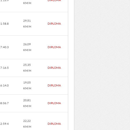
11:13.9
DIPLOMA
KM/H
29,51
41:58.8
DIPLOMA
KM/H
26,09
17:40.3
DIPLOMA
KM/H
25,35
27:16.5
DIPLOMA
KM/H
19,05
16:14.0
DIPLOMA
KM/H
20,81
38:06.7
DIPLOMA
KM/H
22,22
12:59.4
DIPLOMA
KM/H