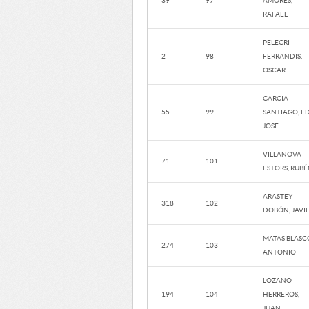
39
97
AMORES,
RAFAEL
PELEGRI
2
98
FERRANDIS,
OSCAR
GARCIA
55
99
SANTIAGO, F
JOSE
VILLANOVA
71
101
ESTORS, RUB
ARASTEY
318
102
DOBÓN, JAVI
MATAS BLASC
274
103
ANTONIO
LOZANO
194
104
HERREROS,
JUAN