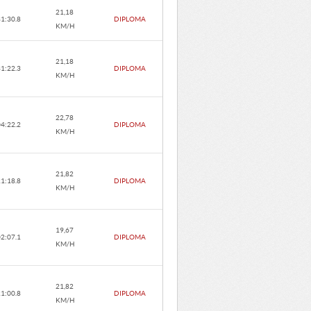
21,18
31:30.8
DIPLOMA
KM/H
21,18
31:22.3
DIPLOMA
KM/H
22,78
04:22.2
DIPLOMA
KM/H
21,82
21:18.8
DIPLOMA
KM/H
19,67
02:07.1
DIPLOMA
KM/H
21,82
21:00.8
DIPLOMA
KM/H