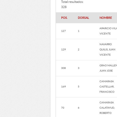
Total resultados:
328
POS.
DORSAL
NOMBRE
APARICIO VILA
127
1
VICENTE
NAVARRO
129
2
QUILIS, JUAN
VICENTE
GRAO MALLEN
308
3
JUAN JOSE
CAMARASA
169
5
CASTELLAR,
FRANCISCO
CAMARASA
70
6
CALATAYUD,
ROBERTO