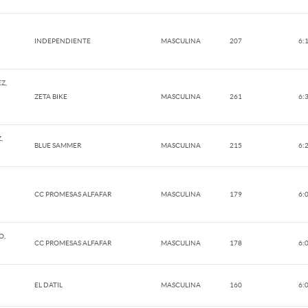
INDEPENDIENTE
MASCULINA
207
6:
Z,
ZETA BIKE
MASCULINA
261
6:
,
BLUE SAMMER
MASCULINA
215
6:
CC PROMESAS ALFAFAR
MASCULINA
179
6:
O,
CC PROMESAS ALFAFAR
MASCULINA
178
6:
EL DATIL
MASCULINA
160
6: