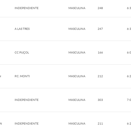
INDEPENDIENTE
MASCULINA
248
6:
A LAS TRES
MASCULINA
247
6:
CC PUÇOL
MASCULINA
166
6:
N
P.C. MONTI
MASCULINA
212
6:
INDEPENDIENTE
MASCULINA
303
7:
AN
INDEPENDIENTE
MASCULINA
211
6: