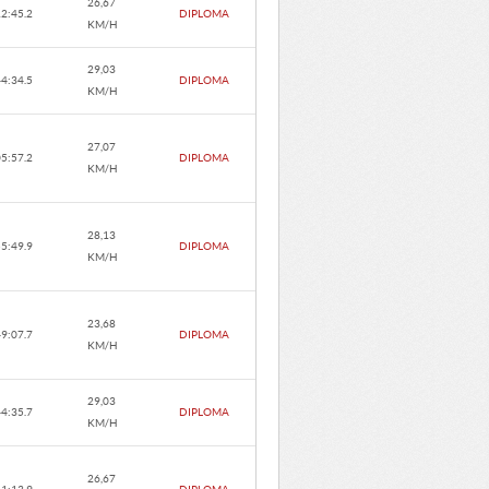
26,67
12:45.2
DIPLOMA
KM/H
29,03
44:34.5
DIPLOMA
KM/H
27,07
05:57.2
DIPLOMA
KM/H
28,13
55:49.9
DIPLOMA
KM/H
23,68
49:07.7
DIPLOMA
KM/H
29,03
44:35.7
DIPLOMA
KM/H
26,67