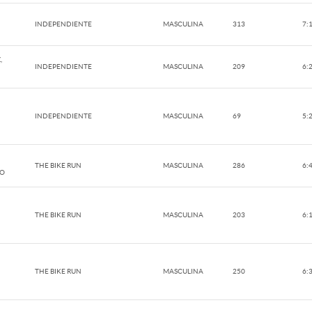
INDEPENDIENTE
MASCULINA
313
7:
,
INDEPENDIENTE
MASCULINA
209
6:
INDEPENDIENTE
MASCULINA
69
5:
THE BIKE RUN
MASCULINA
286
6:
GO
THE BIKE RUN
MASCULINA
203
6:
THE BIKE RUN
MASCULINA
250
6: