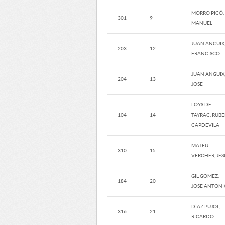
MORRO PICÓ,
301
9
MANUEL
JUAN ANGUIX
203
12
FRANCISCO
JUAN ANGUIX
204
13
JOSE
LOYS DE
104
14
TAYRAC, RUB
CAPDEVILA
MATEU
310
15
VERCHER, JES
GIL GOMEZ,
184
20
JOSE ANTONI
DÍAZ PUJOL,
316
21
RICARDO