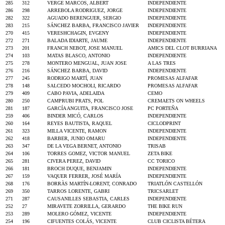
285
312
VERGE MARCOS, ALBERT
INDEPENDIENTE
286
298
ARREBOLA RODRIGUEZ, JORGE
INDEPENDIENTE
282
322
AGUADO BERENGUER, SERGIO
INDEPENDIENTE
283
215
SÁNCHEZ BARBA, FRANCISCO JAVIER
INDEPENDIENTE
270
415
VERESHCHAGIN, EVGENY
INDEPENDIENTE
272
271
BALADA IDIARTE, JAUME
INDEPENDIENTE
273
201
FRANCH NEBOT, JOSE MANUEL
AMICS DEL CLOT BURRIANA
274
103
MATAS BLASCO, ANTONIO
INDEPENDIENTE
275
278
MONTERO MENGUAL, JUAN JOSE
A LAS TRES
276
216
SÁNCHEZ BARBA, DAVID
INDEPENDIENTE
277
245
RODRIGO MARTÍ, JUAN
PROMESAS ALFAFAR
278
148
SALCEDO MOCHOLI, RICARDO
PROMESAS ALFAFAR
279
409
CABO PAVIA, ADELAIDA
CEMO
280
250
CAMPRUBI PRATS, POL
CREMAETS ON WHEELS
281
187
GARCÍA ANGUITA, FRANCISCO JOSE
PC PORTEÑA
259
406
BINDER MICÓ, CARLOS
INDEPENDIENTE
260
164
REYES BAUTISTA, RAQUEL
CICLODPRINT
261
323
MILLA VICENTE, RAMON
INDEPENDIENTE
262
418
BARBER, JUNIO OMARU
INDEPENDIENTE
263
347
DE LA VEGA BERNET, ANTONIO
TRISAB
264
106
TORRES GOMEZ, VICTOR MANUEL
ZETA BIKE
265
281
CIVERA PEREZ, DAVID
CC TORICO
266
181
BROCH DUQUE, BENJAMIN
INDEPENDIENTE
267
159
VAQUER FERRER, JOSÉ MARÍA
INDEPENDIENTE
268
176
BORRÀS MARTÍN-LORENT, CONRADO
TRIATLÓN CASTELLÓN
269
350
TARROS LORENTE, GABRI
TRICSARLET
271
287
CAUSANILLES SEBASTIA, CARLES
INDEPENDIENTE
252
27
MIRAVETE ZORRILLA, GERARDO
THE BIKE RUN
253
289
MOLERO GÓMEZ, VICENTE
INDEPENDIENTE
254
196
CIFUENTES COLÁS, VICENTE
CLUB CICLISTA BÉTERA