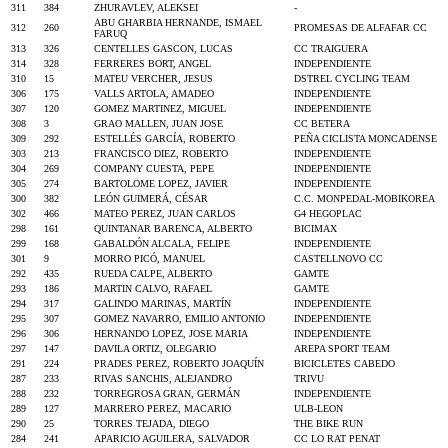
311
384
ZHURAVLEV, ALEKSEI
-
ABU GHARBIA HERNANDE, ISMAEL
312
260
PROMESAS DE ALFAFAR CC
FARUQ
313
326
CENTELLES GASCON, LUCAS
CC TRAIGUERA
314
328
FERRERES BORT, ANGEL
INDEPENDIENTE
310
15
MATEU VERCHER, JESUS
DSTREL CYCLING TEAM
306
175
VALLS ARTOLA, AMADEO
INDEPENDIENTE
307
120
GOMEZ MARTINEZ, MIGUEL
INDEPENDIENTE
308
3
GRAO MALLEN, JUAN JOSE
CC BETERA
309
292
ESTELLÉS GARCÍA, ROBERTO
PEÑA CICLISTA MONCADENSE
303
213
FRANCISCO DIEZ, ROBERTO
INDEPENDIENTE
304
269
COMPANY CUESTA, PEPE
INDEPENDIENTE
305
274
BARTOLOME LOPEZ, JAVIER
INDEPENDIENTE
300
382
LEÓN GUIMERÁ, CÉSAR
C.C. MONPEDAL-MOBIKOREA
302
466
MATEO PEREZ, JUAN CARLOS
G4 HEGOPLAC
298
161
QUINTANAR BARENCA, ALBERTO
BICIMAX
299
168
GABALDÓN ALCALA, FELIPE
INDEPENDIENTE
301
9
MORRO PICÓ, MANUEL
CASTELLNOVO CC
292
435
RUEDA CALPE, ALBERTO
GAMTE
293
186
MARTIN CALVO, RAFAEL
GAMTE
294
317
GALINDO MARINAS, MARTÍN
INDEPENDIENTE
295
307
GOMEZ NAVARRO, EMILIO ANTONIO
INDEPENDIENTE
296
306
HERNANDO LOPEZ, JOSE MARIA
INDEPENDIENTE
297
147
DAVILA ORTIZ, OLEGARIO
AREPA SPORT TEAM
291
224
PRADES PEREZ, ROBERTO JOAQUÍN
BICICLETES CABEDO
287
233
RIVAS SANCHIS, ALEJANDRO
TRIVU
288
232
TORREGROSA GRAN, GERMÁN
INDEPENDIENTE
289
127
MARRERO PEREZ, MACARIO
ULB-LEON
290
25
TORRES TEJADA, DIEGO
THE BIKE RUN
284
241
APARICIO AGUILERA, SALVADOR
CC LO RAT PENAT