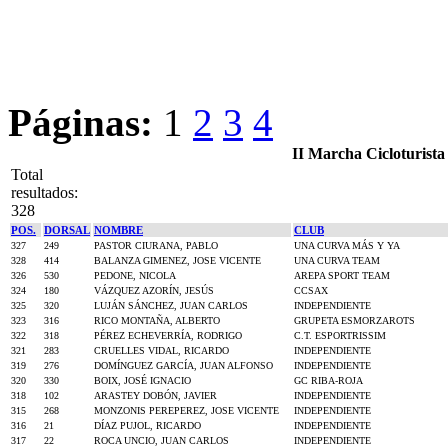
Páginas:
1
2
3
4
II Marcha Cicloturista
Total
resultados:
328
POS.
DORSAL
NOMBRE
CLUB
327
249
PASTOR CIURANA, PABLO
UNA CURVA MÁS Y YA
328
414
BALANZA GIMENEZ, JOSE VICENTE
UNA CURVA TEAM
326
530
PEDONE, NICOLA
AREPA SPORT TEAM
324
180
VÁZQUEZ AZORÍN, JESÚS
CCSAX
325
320
LUJÁN SÁNCHEZ, JUAN CARLOS
INDEPENDIENTE
323
316
RICO MONTAÑA, ALBERTO
GRUPETA ESMORZAROTS
322
318
PÉREZ ECHEVERRÍA, RODRIGO
C.T. ESPORTRISSIM
321
283
CRUELLES VIDAL, RICARDO
INDEPENDIENTE
319
276
DOMÍNGUEZ GARCÍA, JUAN ALFONSO
INDEPENDIENTE
320
330
BOIX, JOSÉ IGNACIO
GC RIBA-ROJA
318
102
ARASTEY DOBÓN, JAVIER
INDEPENDIENTE
315
268
MONZONIS PEREPEREZ, JOSE VICENTE
INDEPENDIENTE
316
21
DÍAZ PUJOL, RICARDO
INDEPENDIENTE
317
22
ROCA UNCIO, JUAN CARLOS
INDEPENDIENTE