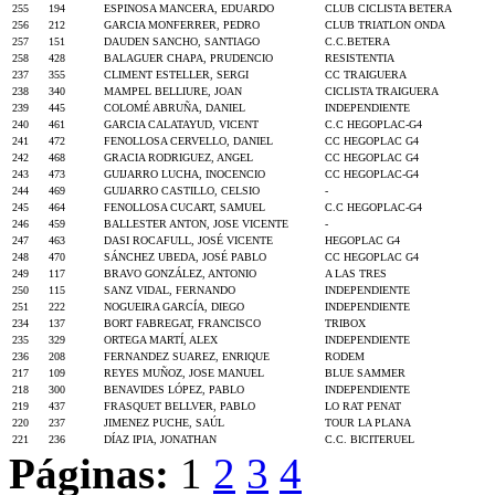
255
194
ESPINOSA MANCERA, EDUARDO
CLUB CICLISTA BETERA
256
212
GARCIA MONFERRER, PEDRO
CLUB TRIATLON ONDA
257
151
DAUDEN SANCHO, SANTIAGO
C.C.BETERA
258
428
BALAGUER CHAPA, PRUDENCIO
RESISTENTIA
237
355
CLIMENT ESTELLER, SERGI
CC TRAIGUERA
238
340
MAMPEL BELLIURE, JOAN
CICLISTA TRAIGUERA
239
445
COLOMÉ ABRUÑA, DANIEL
INDEPENDIENTE
240
461
GARCIA CALATAYUD, VICENT
C.C HEGOPLAC-G4
241
472
FENOLLOSA CERVELLO, DANIEL
CC HEGOPLAC G4
242
468
GRACIA RODRIGUEZ, ANGEL
CC HEGOPLAC G4
243
473
GUIJARRO LUCHA, INOCENCIO
CC HEGOPLAC-G4
244
469
GUIJARRO CASTILLO, CELSIO
-
245
464
FENOLLOSA CUCART, SAMUEL
C.C HEGOPLAC-G4
246
459
BALLESTER ANTON, JOSE VICENTE
-
247
463
DASI ROCAFULL, JOSÉ VICENTE
HEGOPLAC G4
248
470
SÁNCHEZ UBEDA, JOSÉ PABLO
CC HEGOPLAC G4
249
117
BRAVO GONZÁLEZ, ANTONIO
A LAS TRES
250
115
SANZ VIDAL, FERNANDO
INDEPENDIENTE
251
222
NOGUEIRA GARCÍA, DIEGO
INDEPENDIENTE
234
137
BORT FABREGAT, FRANCISCO
TRIBOX
235
329
ORTEGA MARTÍ, ALEX
INDEPENDIENTE
236
208
FERNANDEZ SUAREZ, ENRIQUE
RODEM
217
109
REYES MUÑOZ, JOSE MANUEL
BLUE SAMMER
218
300
BENAVIDES LÓPEZ, PABLO
INDEPENDIENTE
219
437
FRASQUET BELLVER, PABLO
LO RAT PENAT
220
237
JIMENEZ PUCHE, SAÚL
TOUR LA PLANA
221
236
DÍAZ IPIA, JONATHAN
C.C. BICITERUEL
Páginas:
1
2
3
4