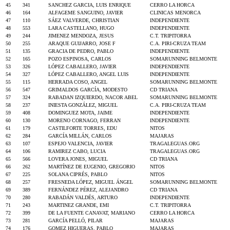
45
341
SANCHEZ GARCIA, LUIS ENRIQUE
CERRO LA HORCA
46
164
ALFAGEME SANGUINO, JAVIER
CLINICAS MENORCA
47
110
SÁEZ VALVERDE, CHRISTIAN
INDEPENDIENTE
48
553
LARA CASTELLANO, HUGO
INDEPENDIENTE
49
244
JIMENEZ MENDOZA, JESUS
C.T. TRIPITORRA
50
255
ARAQUE GUIJARRO, JOSE F
C.A. PIRI-CRUZA TEAM
51
135
GRACIA DE PEDRO, PABLO
INDEPENDIENTE
52
165
POZO ESPINOSA, CARLOS
SOMARUNNING BELMONTE
53
326
LÓPEZ CABALLERO, JAVIER
INDEPENDIENTE
54
327
LÓPEZ CABALLERO, ANGEL LUIS
INDEPENDIENTE
55
115
HERRADA COSO, ANGEL
SOMARUNNING BELMONTE
56
547
GRIMALDOS GARCÍA, MODESTO
CD TRIANA
57
324
RABADAN IZQUIERDO, NACOR ABEL
SOMARUNNING BELMONTE
58
237
INIESTA GONZÁLEZ, MIGUEL
C.A. PIRI-CRUZA TEAM
59
408
DOMINGUEZ MOTA, JAIME
INDEPENDIENTE
60
130
MORENO CORNAGO, FERRAN
INDEPENDIENTE
61
179
CASTILFORTE TORRES, EDU
NITOS
62
284
GARCÍA MILLÁN, CARLOS
MAJARAS
63
107
ESPEJO VALENCIA, JAVIER
TRAGALEGUAS.ORG
64
106
RAMIREZ CABO, LUCIA
TRAGALEGUAS.ORG
65
566
LOVERA JONES, MIGUEL
CD TRIANA
66
262
MARTÍNEZ DE EUGENIO, GREGORIO
NITOS
67
225
SOLANA CIPRÉS, PABLO
NITOS
68
257
FRESNEDA LÓPEZ, MIGUEL ÁNGEL
SOMARUNNING BELMONTE
69
389
FERNÁNDEZ PÉREZ, ALEJANDRO
CD TRIANA
70
280
RABADÁN VALDÉS, ARTURO
INDEPENDIENTE
71
243
MARTINEZ GRANDE, EMI
C.T. TRIPITORRA
72
399
DE LA FUENTE CANAVAT, MARIANO
CERRO LA HORCA
73
281
GARCÍA PELLÓ, PILAR
MAJARAS
74
176
GOMEZ HIGUERAS, PABLO
MAJARAS