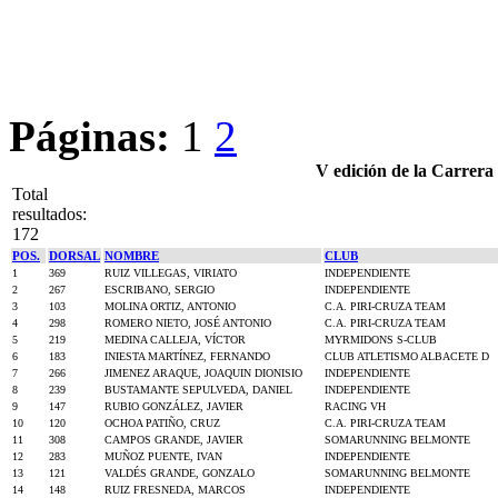
Páginas:
1
2
V edición de la Carrera
Total
resultados:
172
POS.
DORSAL
NOMBRE
CLUB
1
369
RUIZ VILLEGAS, VIRIATO
INDEPENDIENTE
2
267
ESCRIBANO, SERGIO
INDEPENDIENTE
3
103
MOLINA ORTIZ, ANTONIO
C.A. PIRI-CRUZA TEAM
4
298
ROMERO NIETO, JOSÉ ANTONIO
C.A. PIRI-CRUZA TEAM
5
219
MEDINA CALLEJA, VÍCTOR
MYRMIDONS S-CLUB
6
183
INIESTA MARTÍNEZ, FERNANDO
CLUB ATLETISMO ALBACETE D
7
266
JIMENEZ ARAQUE, JOAQUIN DIONISIO
INDEPENDIENTE
8
239
BUSTAMANTE SEPULVEDA, DANIEL
INDEPENDIENTE
9
147
RUBIO GONZÁLEZ, JAVIER
RACING VH
10
120
OCHOA PATIÑO, CRUZ
C.A. PIRI-CRUZA TEAM
11
308
CAMPOS GRANDE, JAVIER
SOMARUNNING BELMONTE
12
283
MUÑOZ PUENTE, IVAN
INDEPENDIENTE
13
121
VALDÉS GRANDE, GONZALO
SOMARUNNING BELMONTE
14
148
RUIZ FRESNEDA, MARCOS
INDEPENDIENTE