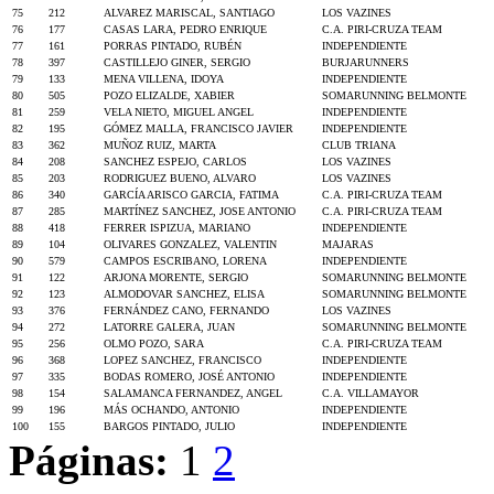
75
212
ALVAREZ MARISCAL, SANTIAGO
LOS VAZINES
76
177
CASAS LARA, PEDRO ENRIQUE
C.A. PIRI-CRUZA TEAM
77
161
PORRAS PINTADO, RUBÉN
INDEPENDIENTE
78
397
CASTILLEJO GINER, SERGIO
BURJARUNNERS
79
133
MENA VILLENA, IDOYA
INDEPENDIENTE
80
505
POZO ELIZALDE, XABIER
SOMARUNNING BELMONTE
81
259
VELA NIETO, MIGUEL ANGEL
INDEPENDIENTE
82
195
GÓMEZ MALLA, FRANCISCO JAVIER
INDEPENDIENTE
83
362
MUÑOZ RUIZ, MARTA
CLUB TRIANA
84
208
SANCHEZ ESPEJO, CARLOS
LOS VAZINES
85
203
RODRIGUEZ BUENO, ALVARO
LOS VAZINES
86
340
GARCÍA ARISCO GARCIA, FATIMA
C.A. PIRI-CRUZA TEAM
87
285
MARTÍNEZ SANCHEZ, JOSE ANTONIO
C.A. PIRI-CRUZA TEAM
88
418
FERRER ISPIZUA, MARIANO
INDEPENDIENTE
89
104
OLIVARES GONZALEZ, VALENTIN
MAJARAS
90
579
CAMPOS ESCRIBANO, LORENA
INDEPENDIENTE
91
122
ARJONA MORENTE, SERGIO
SOMARUNNING BELMONTE
92
123
ALMODOVAR SANCHEZ, ELISA
SOMARUNNING BELMONTE
93
376
FERNÁNDEZ CANO, FERNANDO
LOS VAZINES
94
272
LATORRE GALERA, JUAN
SOMARUNNING BELMONTE
95
256
OLMO POZO, SARA
C.A. PIRI-CRUZA TEAM
96
368
LOPEZ SANCHEZ, FRANCISCO
INDEPENDIENTE
97
335
BODAS ROMERO, JOSÉ ANTONIO
INDEPENDIENTE
98
154
SALAMANCA FERNANDEZ, ANGEL
C.A. VILLAMAYOR
99
196
MÁS OCHANDO, ANTONIO
INDEPENDIENTE
100
155
BARGOS PINTADO, JULIO
INDEPENDIENTE
Páginas:
1
2