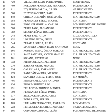
15
420
VILLAREJO ILLAN, PEDRO PABLO
CLUB TRIANA
16
409
HUELAMO FERNANDEZ, FERNANDO
INDEPENDIENTE
17
111
IZQUIERDO GARCÍA, JULIÀN
AT. HINOJOSEÑO
18
560
ESEVEZ SANCHEZ, RAUL
INDEPENDIENTE
19
119
ORTEGA GOMARÍN, JOSÉ MARÍA
C.A. PIRI-CRUZA TEAM
20
388
FERNÁNDEZ PÉREZ, MIGUEL
CD TRIANA
21
108
POZO HERMOSILLA, CARLOS
SOMARUNNING BELMONTE
22
508
PEREZ PAGE, ALEJANDRO
INDEPENDIENTE
23
382
SEGURA LÓPEZ, BOGDAN
INDEPENDIENTE
24
248
PÉREZ SAIZ, AITOR
C.D.GAMO MOTILLA
25
132
LORENZO PICON, IRENE
INDEPENDIENTE
26
544
PERAIRA LORCA, JULIÁN
CD TRIANA
27
265
MARTINEZ GARCIA-BLAN, SANTIAGO
CDEA
28
166
ROMERO NIETO, ÓSCAR MARCOS
C.A. PIRI-CRUZA TEAM
29
112
SANZ SANCHEZ, VICTOR MANUEL
C.A. PIRI-CRUZA TEAM
30
101
SOLANA, CAYETANO
NITOS
31
333
NIETO COLLADO, ALBERTO
C.A. PIRI-CRUZA TEAM
32
270
BARRIOS ORTIZ, MANUEL
C.A. PIRI-CRUZA TEAM
33
334
CASAS LARA, JOSÉ ANGEL
C.A. PIRI-CRUZA TEAM
34
279
RABADÁN VALDÉS, MARCOS
INDEPENDIENTE
35
124
SANCHEZ GOMEZ, PEDRO JOSE
C.A MOTEÑO
36
405
MENA FRAILE, JOSE ANTONIO
INDEPENDIENTE
37
136
BROX MARTINEZ, LEO
INDEPENDIENTE
38
291
DEL POZO MARTINEZ, MANUEL
INDEPENDIENTE
39
390
FERNÁNDEZ PÉREZ, PABLO
CD TRIANA
40
377
BELLO GRIMALDOS, JORGE
CD TRIANA
41
406
BODAS HITA, ADRIAN
INDEPENDIENTE
42
109
HUELAMO FERNANDEZ, JOSE LUIS
LOS MINEROS
43
223
HERMOSILLA RODRIGO, ANTONIO
TRAGALEGUAS.ORG
44
105
GUIJARRO CAMPOS, JULIÁN
SOMARUNNING BELMONTE