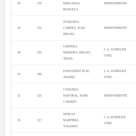
28
210
BERLANGA,
INDEPENDIENTE
MANUELA
JUNQUERA
29
252
CABERO, JUAN
INDEPENDIENTE
MIGUEL
CERVERA
C.A. AUDIOLIFE
30
265
HERRERA, MIGUEL
UTIEL
ÁNGEL
FERNANDEZ RUIZ,
C.A. AUDIOLIFE
31
206
ANABEL
UTIEL
CONEJERA
32
223
MAYORAL, MARI
INDEPENDIENTE
CARMEN
MURCIA
C.A.AUDIOLIFE
33
227
MARTINEZ,
UTIEL
YOLANDA