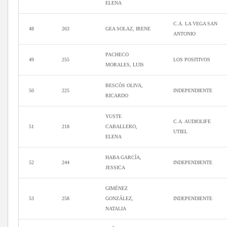
ELENA
C.A. LA VEGA SAN
48
263
GEA SOLAZ, IRENE
ANTONIO
PACHECO
49
255
LOS POSITIVOS
MORALES, LUIS
BESCÓS OLIVA,
50
225
INDEPENDIENTE
RICARDO
YUSTE
C.A. AUDIOLIFE
51
218
CABALLERO,
UTIEL
ELENA
HABA GARCÍA,
52
244
INDEPENDIENTE
JESSICA
GIMÉNEZ
53
258
GONZÁLEZ,
INDEPENDIENTE
NATALIA