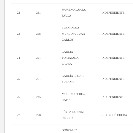
MORENO LANZA,
22
231
INDEPENDIENTE
PAULA
FERNANDEZ
23
268
MURIANA, JUAN
INDEPENDIENTE
CARLOS
GARCIA
24
221
TORTAJADA,
INDEPENDIENTE
LAURA
GARCÍA COZAR,
25
251
INDEPENDIENTE
SUSANA
MORENO PEREZ,
26
245
INDEPENDIENTE
RAISA
PÉREZ LACRUZ,
27
228
C.D. ROPÉ CHERA
REBECA
GONZÁLEZ