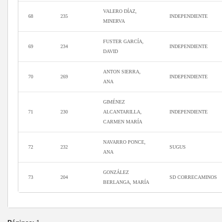
VALERO DÍAZ,
68
235
INDEPENDIENTE
MINERVA
FUSTER GARCÍA,
69
234
INDEPENDIENTE
DAVID
ANTON SIERRA,
70
269
INDEPENDIENTE
ANA
GIMÉNEZ
71
230
ALCANTARILLA,
INDEPENDIENTE
CARMEN MARÍA
NAVARRO PONCE,
72
232
SUGUS
ANA
GONZÁLEZ
73
204
SD CORRECAMINOS
BERLANGA, MARÍA