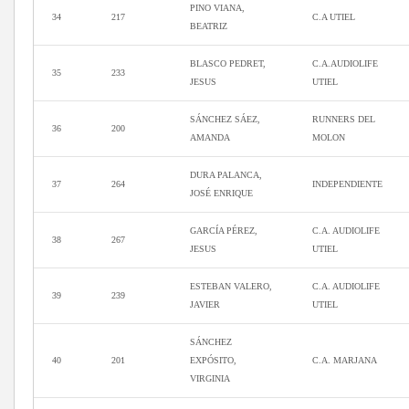
PINO VIANA,
34
217
C.A UTIEL
BEATRIZ
BLASCO PEDRET,
C.A.AUDIOLIFE
35
233
JESUS
UTIEL
SÁNCHEZ SÁEZ,
RUNNERS DEL
36
200
AMANDA
MOLON
DURA PALANCA,
37
264
INDEPENDIENTE
JOSÉ ENRIQUE
GARCÍA PÉREZ,
C.A. AUDIOLIFE
38
267
JESUS
UTIEL
ESTEBAN VALERO,
C.A. AUDIOLIFE
39
239
JAVIER
UTIEL
SÁNCHEZ
40
201
EXPÓSITO,
C.A. MARJANA
VIRGINIA