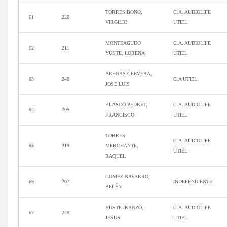
TORRES BONO,
C.A. AUDIOLIFE
61
220
VIRGILIO
UTIEL
MONTEAGUDO
C.A. AUDIOLIFE
62
211
YUSTE, LORENA
UTIEL
ARENAS CERVERA,
63
240
C.A UTIEL
JOSE LUIS
BLASCO PEDRET,
C.A. AUDIOLIFE
64
205
FRANCISCO
UTIEL
TORRES
C.A. AUDIOLIFE
65
219
MERCHANTE,
UTIEL
RAQUEL
GOMEZ NAVARRO,
66
207
INDEPENDIENTE
BELÉN
YUSTE IRANZO,
C.A. AUDIOLIFE
67
248
JESUS
UTIEL