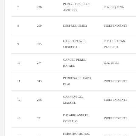
PEREZ FONS, JOSE
7
236
C.A REQUENA
ANTONIO
8
209
DESPREZ, EMILY
INDEPENDIENTE
GARCIA PONCE,
C.T. HURACAN
9
275
MIGUEL A.
VALENCIA
CARCEL PEREZ,
10
274
C.A. UTIEL
RAFAEL
PEDROSA PELEATO,
11
243
INDEPENDIENTE
BLAI
CARRIÓN GIL,
12
266
INDEPENDIENTE
MANUEL
BAYARRI ANGLES,
13
27
INDEPENDIENTE
GONZALO
HERRERO MOTOS,