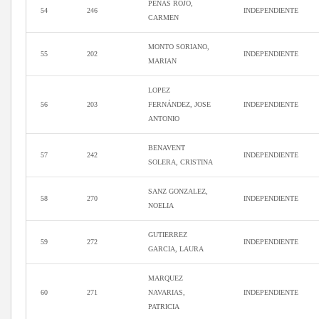
PEÑAS ROJO,
54
246
INDEPENDIENTE
CARMEN
MONTO SORIANO,
55
202
INDEPENDIENTE
MARIAN
LOPEZ
56
203
FERNÁNDEZ, JOSE
INDEPENDIENTE
ANTONIO
BENAVENT
57
242
INDEPENDIENTE
SOLERA, CRISTINA
SANZ GONZALEZ,
58
270
INDEPENDIENTE
NOELIA
GUTIERREZ
59
272
INDEPENDIENTE
GARCIA, LAURA
MARQUEZ
60
271
NAVARIAS,
INDEPENDIENTE
PATRICIA