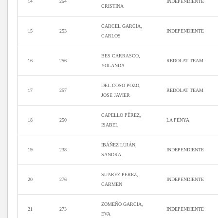
14
254
INDEPENDIENTE
CRISTINA
CARCEL GARCIA,
15
253
INDEPENDIENTE
CARLOS
BES CARRASCO,
16
256
REDOLAT TEAM
YOLANDA
DEL COSO POZO,
17
257
REDOLAT TEAM
JOSE JAVIER
CAPELLO PÉREZ,
18
250
LA PENYA
ISABEL
IBÁÑEZ LUJÁN,
19
238
INDEPENDIENTE
SANDRA
SUAREZ PEREZ,
20
276
INDEPENDIENTE
CARMEN
ZOMEÑO GARCIA,
21
273
INDEPENDIENTE
EVA