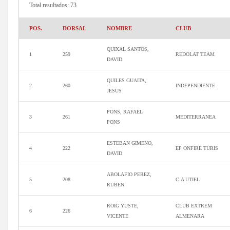
Total resultados: 73
POS.
DORSAL
NOMBRE
CLUB
QUIXAL SANTOS,
1
259
REDOLAT TEAM
DAVID
QUILES GUAITA,
2
260
INDEPENDIENTE
JESUS
PONS, RAFAEL
3
261
MEDITERRANEA
PONS
ESTEBAN GIMENO,
4
222
EP ONFIRE TURIS
DAVID
ABOLAFIO PEREZ,
5
208
C.A UTIEL
RUBEN
ROIG YUSTE,
CLUB EXTREM
6
226
VICENTE
ALMENARA