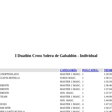
I Duatlón Cross Solera de Gabaldón - Individual
CATEGORÍA
POS.CATEG.
TIEM
E/DOPPIOSLAVO
MASTER 1 MASC.
1
1:18:20
CLISTA MOTILLA
SUB18 MASC.
1
1:30:11
MASTER 2 MASC.
1
1:35:59
NDIENTE
MASTER 1 MASC.
2
1:36:46
NDIENTE
MASTER 2 MASC.
2
1:37:04
NDIENTE
SEN. MASC.
1
1:37:37
 TEAM
MASTER 1 MASC.
3
1:44:09
SEN. MASC.
2
1:44:09
ROCKS
MASTER 1 MASC.
4
1:47:22
JAMI MTB
MASTER 2 MASC.
3
1:50:27
MPILLO-BTT RUTAS A
MASTER 2 MASC.
7
1:51:46