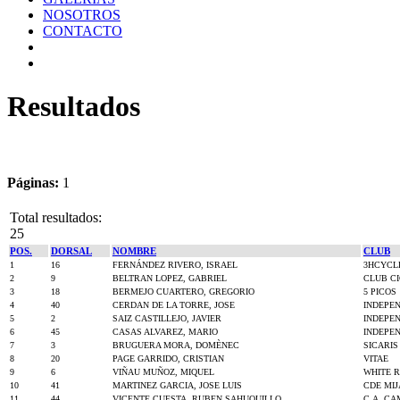
NOSOTROS
CONTACTO
Resultados
Páginas:
1
Total resultados:
25
POS.
DORSAL
NOMBRE
CLUB
1
16
FERNÁNDEZ RIVERO, ISRAEL
3HCYCL
2
9
BELTRAN LOPEZ, GABRIEL
CLUB CI
3
18
BERMEJO CUARTERO, GREGORIO
5 PICOS
4
40
CERDAN DE LA TORRE, JOSE
INDEPE
5
2
SAIZ CASTILLEJO, JAVIER
INDEPE
6
45
CASAS ALVAREZ, MARIO
INDEPE
7
3
BRUGUERA MORA, DOMÈNEC
SICARIS
8
20
PAGE GARRIDO, CRISTIAN
VITAE
9
6
VIÑAU MUÑOZ, MIQUEL
WHITE 
10
41
MARTINEZ GARCIA, JOSE LUIS
CDE MI
11
44
VICENTE CUESTA, RUBEN SAHUQUILLO
C.A. CA