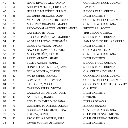
45
23
RIVAS RIVERA, ALEJANDRO
CORREMON TRAIL CUENCA
46
50
ARROYO MELERO, CRISTINA
EA! TRAIL
47
14
HERRAIZ MARTÍNEZ, JULIÁN
5 PICOS TRAIL CUENCA
48
58
OLIVARES MINGUEZ, JUAN
INDEPENDIENTE
49
63
MONREAL CARRALERO, DIEGO
CORREMON TRAIL CUENCA
50
75
MARTINEZ ONAINDIA, MARIO
C. A. CUENCA DOLOMIA
51
90
REDONDO ALARCON, MIGUEL ANGEL
3HCYCLES - SCOTT
52
92
CASTELLOTE, LOLA
TRISCHOOL CUENCA
53
19
SERRANO PEÑUELAS, MARCO A.
5 PICOS TRAIL CUENCA
54
43
ALGARRA LUCAS, BENJAMÍN
SAN LORENZO DE LA PARRILL
55
6
OLMO SALVADOR, OSCAR
INDEPENDIENTE
56
76
NAVARRO NAVARRO, JAVIER
CD GAMO MOTILLA
57
89
MIRANZO DÍEZ, PABLO
C. A. CUENCA DOLOMIA
58
52
PÉREZ MUÑOZ, ISRAEL
INDEPENDIENTE
59
40
FELIPE AUÑÓN, MARÍA
5 PICOS TRAIL CUENCA
60
39
HONTECILLAS MEDINA, JAVIER
5 PICOS TRAIL CUENCA
61
265
DE LA OLIVERA, SIMONI
C.A. CUENCA DOLOMIA
62
82
MOYA PEREZ, RAFAEL
CORREMON TRAIL CUENCA
63
81
GOMEZ AGUDO, TOMASA
CORREMON TRAIL CUENCA
64
7
SACO RUIZ, MARIO
COR CASTELLDEFELS RUNNERS
65
20
GARRIDO PÉREZ, VÍCTOR
C.A. UTIEL
66
67
GARCIA BUSTOS, JUAN JOSE
INDEPENDIENTE
67
47
AMIL LEON, DANIEL
ONTRAIL
68
72
ROMAN PALMERO, ROSANA
BIRRAS BRAVAS
69
73
QUINTERO MARTINEZ, JULIAN
BIRRAS BRAVAS
70
86
RODRÍGUEZ CLEMENTE, DAVID
C. A. CUENCA DOLOMIA
71
74
LOAYZA, DUNIA
CLUB ATLETISMO INIESTA
72
62
ESCAMILLA ROMERO, FELI
CLUB ATLETISMO INIESTA
73
4
PAVON MARTIN, ANTONINO
INDEPENDIENTE