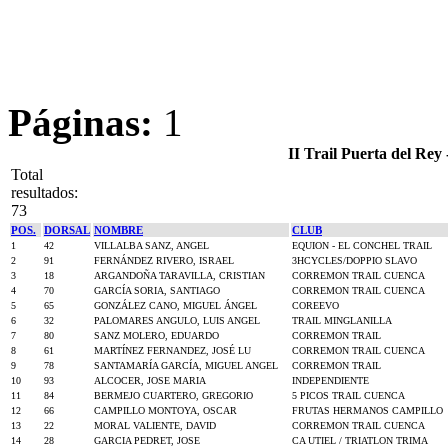
Páginas:
1
II Trail Puerta del Re
Total
resultados:
73
POS.
DORSAL
NOMBRE
CLUB
1
42
VILLALBA SANZ, ANGEL
EQUION - EL CONCHEL TRAIL
2
91
FERNÁNDEZ RIVERO, ISRAEL
3HCYCLES/DOPPIO SLAVO
3
18
ARGANDOÑA TARAVILLA, CRISTIAN
CORREMON TRAIL CUENCA
4
70
GARCÍA SORIA, SANTIAGO
CORREMON TRAIL CUENCA
5
65
GONZÁLEZ CANO, MIGUEL ÁNGEL
COREEVO
6
32
PALOMARES ANGULO, LUIS ANGEL
TRAIL MINGLANILLA
7
80
SANZ MOLERO, EDUARDO
CORREMON TRAIL
8
61
MARTÍNEZ FERNANDEZ, JOSÉ LU
CORREMON TRAIL CUENCA
9
78
SANTAMARÍA GARCÍA, MIGUEL ANGEL
CORREMON TRAIL
10
93
ALCOCER, JOSE MARIA
INDEPENDIENTE
11
84
BERMEJO CUARTERO, GREGORIO
5 PICOS TRAIL CUENCA
12
66
CAMPILLO MONTOYA, OSCAR
FRUTAS HERMANOS CAMPILLO
13
22
MORAL VALIENTE, DAVID
CORREMON TRAIL CUENCA
14
28
GARCIA PEDRET, JOSE
CA UTIEL / TRIATLON TRIMA