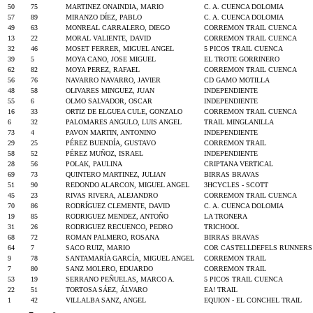
50
75
MARTINEZ ONAINDIA, MARIO
C. A. CUENCA DOLOMIA
57
89
MIRANZO DÍEZ, PABLO
C. A. CUENCA DOLOMIA
49
63
MONREAL CARRALERO, DIEGO
CORREMON TRAIL CUENCA
13
22
MORAL VALIENTE, DAVID
CORREMON TRAIL CUENCA
32
46
MOSET FERRER, MIGUEL ANGEL
5 PICOS TRAIL CUENCA
39
5
MOYA CANO, JOSE MIGUEL
EL TROTE GORRINERO
62
82
MOYA PEREZ, RAFAEL
CORREMON TRAIL CUENCA
56
76
NAVARRO NAVARRO, JAVIER
CD GAMO MOTILLA
48
58
OLIVARES MINGUEZ, JUAN
INDEPENDIENTE
55
6
OLMO SALVADOR, OSCAR
INDEPENDIENTE
16
33
ORTIZ DE ELGUEA CULE, GONZALO
CORREMON TRAIL CUENCA
6
32
PALOMARES ANGULO, LUIS ANGEL
TRAIL MINGLANILLA
73
4
PAVON MARTIN, ANTONINO
INDEPENDIENTE
29
25
PÉREZ BUENDÍA, GUSTAVO
CORREMON TRAIL
58
52
PÉREZ MUÑOZ, ISRAEL
INDEPENDIENTE
28
56
POLAK, PAULINA
CRIPTANA VERTICAL
69
73
QUINTERO MARTINEZ, JULIAN
BIRRAS BRAVAS
51
90
REDONDO ALARCON, MIGUEL ANGEL
3HCYCLES - SCOTT
45
23
RIVAS RIVERA, ALEJANDRO
CORREMON TRAIL CUENCA
70
86
RODRÍGUEZ CLEMENTE, DAVID
C. A. CUENCA DOLOMIA
19
85
RODRIGUEZ MENDEZ, ANTOÑO
LA TRONERA
31
26
RODRIGUEZ RECUENCO, PEDRO
TRICHOOL
68
72
ROMAN PALMERO, ROSANA
BIRRAS BRAVAS
64
7
SACO RUIZ, MARIO
COR CASTELLDEFELS RUNNERS
9
78
SANTAMARÍA GARCÍA, MIGUEL ANGEL
CORREMON TRAIL
7
80
SANZ MOLERO, EDUARDO
CORREMON TRAIL
53
19
SERRANO PEÑUELAS, MARCO A.
5 PICOS TRAIL CUENCA
22
51
TORTOSA SÁEZ, ÁLVARO
EA! TRAIL
1
42
VILLALBA SANZ, ANGEL
EQUION - EL CONCHEL TRAIL