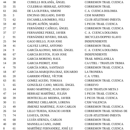
44
38
CUBELLS ROLANÍA, ÁNGEL
CORREMON TRAIL CUENCA
33
35
CULEBRAS HERRAIZ, ANTONIO
CORREMON TRAIL
61
265
DE LA OLIVERA, SIMONI
C.A. CUENCA DOLOMIA
35
3
ENCINAS DELGADO, DAVID
CEM MARINES
72
62
ESCAMILLA ROMERO, FELI
CLUB ATLETISMO INIESTA
59
40
FELIPE AUÑÓN, MARÍA
5 PICOS TRAIL CUENCA
27
37
FERNÁNDEZ CAÑEGO, ÁNGEL
CORREMON TRAIL CUENCA
37
57
FERNANDEZ PEREZ, JAVIER
C. A. CUENCA DOLOMIA
2
91
FERNÁNDEZ RIVERO, ISRAEL
3HCYCLES/DOPPIO SLAVO
25
94
GAGO BELLO, JUAN JOSE
INDEPENDIENTE
34
41
GALVEZ LOPEZ, ANTONIO
CORREMON TRAIL
24
9
GARCÍA ALONSO, MIGUEL ÁNGEL
C. A. CUENCA DOLOMIA
66
67
GARCIA BUSTOS, JUAN JOSE
INDEPENDIENTE
36
29
GARCIA MORENO, RAUL
TRAIL MINGLANILLA
14
28
GARCIA PEDRET, JOSE
CA UTIEL / TRIATLON TRIMA
4
70
GARCÍA SORIA, SANTIAGO
CORREMON TRAIL CUENCA
18
87
GARCIA-MARQUINA DIAZ, EDUARDO
LA TRONERA
65
20
GARRIDO PÉREZ, VÍCTOR
C.A. UTIEL
63
81
GOMEZ AGUDO, TOMASA
CORREMON TRAIL CUENCA
5
65
GONZÁLEZ CANO, MIGUEL ÁNGEL
COREEVO
15
44
HARO MARTINEZ, JUAN DIEGO
CLUB TRIATLON META 3
47
14
HERRAIZ MARTÍNEZ, JULIÁN
5 PICOS TRAIL CUENCA
60
39
HONTECILLAS MEDINA, JAVIER
5 PICOS TRAIL CUENCA
30
11
JIMENEZ CHILLARON, LORENA
CXM VALENCIA
21
49
JIMENEZ MARTINEZ, JUAN CARLOS
CORREMON TRAIL CUENCA
26
54
LILLO TEJEDA, IGNACIO JAVIER
CORREMON TRAIL SENDAS DE
71
74
LOAYZA, DUNIA
CLUB ATLETISMO INIESTA
41
68
LUJÁN ATIENZA, CARLOS
CORREMON TRAIL
40
69
MANSILLA CANO, JAIME
CORREMON TRAIL CUENCA
8
61
MARTÍNEZ FERNANDEZ, JOSÉ LU
CORREMON TRAIL CUENCA