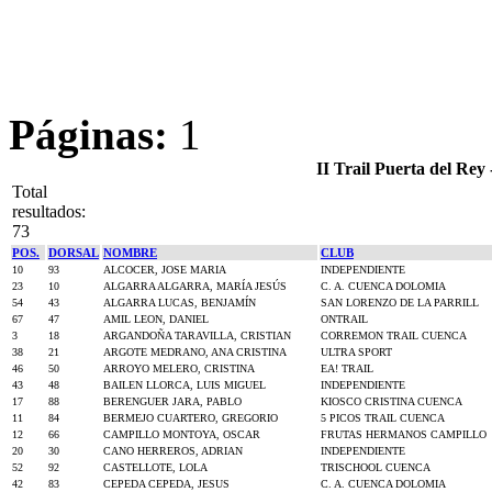
Páginas:
1
II Trail Puerta del Re
Total
resultados:
73
POS.
DORSAL
NOMBRE
CLUB
10
93
ALCOCER, JOSE MARIA
INDEPENDIENTE
23
10
ALGARRA ALGARRA, MARÍA JESÚS
C. A. CUENCA DOLOMIA
54
43
ALGARRA LUCAS, BENJAMÍN
SAN LORENZO DE LA PARRILL
67
47
AMIL LEON, DANIEL
ONTRAIL
3
18
ARGANDOÑA TARAVILLA, CRISTIAN
CORREMON TRAIL CUENCA
38
21
ARGOTE MEDRANO, ANA CRISTINA
ULTRA SPORT
46
50
ARROYO MELERO, CRISTINA
EA! TRAIL
43
48
BAILEN LLORCA, LUIS MIGUEL
INDEPENDIENTE
17
88
BERENGUER JARA, PABLO
KIOSCO CRISTINA CUENCA
11
84
BERMEJO CUARTERO, GREGORIO
5 PICOS TRAIL CUENCA
12
66
CAMPILLO MONTOYA, OSCAR
FRUTAS HERMANOS CAMPILLO
20
30
CANO HERREROS, ADRIAN
INDEPENDIENTE
52
92
CASTELLOTE, LOLA
TRISCHOOL CUENCA
42
83
CEPEDA CEPEDA, JESUS
C. A. CUENCA DOLOMIA