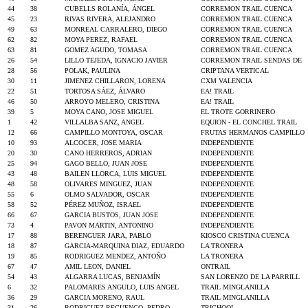
44
38
CUBELLS ROLANÍA, ÁNGEL
CORREMON TRAIL CUENCA
45
23
RIVAS RIVERA, ALEJANDRO
CORREMON TRAIL CUENCA
49
63
MONREAL CARRALERO, DIEGO
CORREMON TRAIL CUENCA
62
82
MOYA PEREZ, RAFAEL
CORREMON TRAIL CUENCA
63
81
GOMEZ AGUDO, TOMASA
CORREMON TRAIL CUENCA
26
54
LILLO TEJEDA, IGNACIO JAVIER
CORREMON TRAIL SENDAS DE
28
56
POLAK, PAULINA
CRIPTANA VERTICAL
30
11
JIMENEZ CHILLARON, LORENA
CXM VALENCIA
22
51
TORTOSA SÁEZ, ÁLVARO
EA! TRAIL
46
50
ARROYO MELERO, CRISTINA
EA! TRAIL
39
5
MOYA CANO, JOSE MIGUEL
EL TROTE GORRINERO
1
42
VILLALBA SANZ, ANGEL
EQUION - EL CONCHEL TRAIL
12
66
CAMPILLO MONTOYA, OSCAR
FRUTAS HERMANOS CAMPILLO
10
93
ALCOCER, JOSE MARIA
INDEPENDIENTE
20
30
CANO HERREROS, ADRIAN
INDEPENDIENTE
25
94
GAGO BELLO, JUAN JOSE
INDEPENDIENTE
43
48
BAILEN LLORCA, LUIS MIGUEL
INDEPENDIENTE
48
58
OLIVARES MINGUEZ, JUAN
INDEPENDIENTE
55
6
OLMO SALVADOR, OSCAR
INDEPENDIENTE
58
52
PÉREZ MUÑOZ, ISRAEL
INDEPENDIENTE
66
67
GARCIA BUSTOS, JUAN JOSE
INDEPENDIENTE
73
4
PAVON MARTIN, ANTONINO
INDEPENDIENTE
17
88
BERENGUER JARA, PABLO
KIOSCO CRISTINA CUENCA
18
87
GARCIA-MARQUINA DIAZ, EDUARDO
LA TRONERA
19
85
RODRIGUEZ MENDEZ, ANTOÑO
LA TRONERA
67
47
AMIL LEON, DANIEL
ONTRAIL
54
43
ALGARRA LUCAS, BENJAMÍN
SAN LORENZO DE LA PARRILL
6
32
PALOMARES ANGULO, LUIS ANGEL
TRAIL MINGLANILLA
36
29
GARCIA MORENO, RAUL
TRAIL MINGLANILLA
31
26
RODRIGUEZ RECUENCO, PEDRO
TRICHOOL