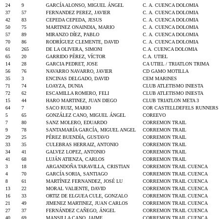
24
9
GARCÍA ALONSO, MIGUEL ÁNGEL
C. A. CUENCA DOLOMIA
37
57
FERNANDEZ PEREZ, JAVIER
C. A. CUENCA DOLOMIA
42
83
CEPEDA CEPEDA, JESUS
C. A. CUENCA DOLOMIA
50
75
MARTINEZ ONAINDIA, MARIO
C. A. CUENCA DOLOMIA
57
89
MIRANZO DÍEZ, PABLO
C. A. CUENCA DOLOMIA
70
86
RODRÍGUEZ CLEMENTE, DAVID
C. A. CUENCA DOLOMIA
61
265
DE LA OLIVERA, SIMONI
C.A. CUENCA DOLOMIA
65
20
GARRIDO PÉREZ, VÍCTOR
C.A. UTIEL
14
28
GARCIA PEDRET, JOSE
CA UTIEL / TRIATLON TRIMA
56
76
NAVARRO NAVARRO, JAVIER
CD GAMO MOTILLA
35
3
ENCINAS DELGADO, DAVID
CEM MARINES
71
74
LOAYZA, DUNIA
CLUB ATLETISMO INIESTA
72
62
ESCAMILLA ROMERO, FELI
CLUB ATLETISMO INIESTA
15
44
HARO MARTINEZ, JUAN DIEGO
CLUB TRIATLON META 3
64
7
SACO RUIZ, MARIO
COR CASTELLDEFELS RUNNERS
5
65
GONZÁLEZ CANO, MIGUEL ÁNGEL
COREEVO
7
80
SANZ MOLERO, EDUARDO
CORREMON TRAIL
9
78
SANTAMARÍA GARCÍA, MIGUEL ANGEL
CORREMON TRAIL
29
25
PÉREZ BUENDÍA, GUSTAVO
CORREMON TRAIL
33
35
CULEBRAS HERRAIZ, ANTONIO
CORREMON TRAIL
34
41
GALVEZ LOPEZ, ANTONIO
CORREMON TRAIL
41
68
LUJÁN ATIENZA, CARLOS
CORREMON TRAIL
3
18
ARGANDOÑA TARAVILLA, CRISTIAN
CORREMON TRAIL CUENCA
4
70
GARCÍA SORIA, SANTIAGO
CORREMON TRAIL CUENCA
8
61
MARTÍNEZ FERNANDEZ, JOSÉ LU
CORREMON TRAIL CUENCA
13
22
MORAL VALIENTE, DAVID
CORREMON TRAIL CUENCA
16
33
ORTIZ DE ELGUEA CULE, GONZALO
CORREMON TRAIL CUENCA
21
49
JIMENEZ MARTINEZ, JUAN CARLOS
CORREMON TRAIL CUENCA
27
37
FERNÁNDEZ CAÑEGO, ÁNGEL
CORREMON TRAIL CUENCA
40
69
MANSILLA CANO, JAIME
CORREMON TRAIL CUENCA