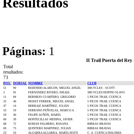
Resultados
Páginas:
1
II Trail Puerta del Re
Total
resultados:
73
POS.
DORSAL
NOMBRE
CLUB
51
90
REDONDO ALARCON, MIGUEL ANGEL
3HCYCLES - SCOTT
2
91
FERNÁNDEZ RIVERO, ISRAEL
3HCYCLES/DOPPIO SLAVO
11
84
BERMEJO CUARTERO, GREGORIO
5 PICOS TRAIL CUENCA
32
46
MOSET FERRER, MIGUEL ANGEL
5 PICOS TRAIL CUENCA
47
14
HERRAIZ MARTÍNEZ, JULIÁN
5 PICOS TRAIL CUENCA
53
19
SERRANO PEÑUELAS, MARCO A.
5 PICOS TRAIL CUENCA
59
40
FELIPE AUÑÓN, MARÍA
5 PICOS TRAIL CUENCA
60
39
HONTECILLAS MEDINA, JAVIER
5 PICOS TRAIL CUENCA
68
72
ROMAN PALMERO, ROSANA
BIRRAS BRAVAS
69
73
QUINTERO MARTINEZ, JULIAN
BIRRAS BRAVAS
23
10
ALGARRA ALGARRA, MARÍA JESÚS
C. A. CUENCA DOLOMIA