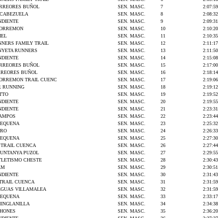
ORREORES BUÑOL
SEN. MASC.
7
2:07:59
A CABEZUELA
SEN. MASC.
8
2:08:32
NDIENTE
SEN. MASC.
9
2:09:31
CORREMON
SEN. MASC.
10
2:10:20
IEL
SEN. MASC.
11
2:10:35
NERS FAMILY TRAIL
SEN. MASC.
12
2:11:17
YETA RUNNERS
SEN. MASC.
13
2:11:50
NDIENTE
SEN. MASC.
14
2:15:08
ORREORES BUÑOL
SEN. MASC.
15
2:17:00
RREORES BUÑOL
SEN. MASC.
16
2:18:14
ORREMON TRAIL CUENC
SEN. MASC.
17
2:19:06
 RUNNING
SEN. MASC.
18
2:19:12
TTO
SEN. MASC.
19
2:19:52
NDIENTE
SEN. MASC.
20
2:19:55
NDIENTE
SEN. MASC.
21
2:23:31
AMPOS
SEN. MASC.
22
2:23:44
REQUENA
SEN. MASC.
23
2:25:32
GRO
SEN. MASC.
24
2:26:33
REQUENA
SEN. MASC.
25
2:27:30
S TRAIL CUENCA
SEN. MASC.
26
2:27:44
MUNTANYA PUZOL
SEN. MASC.
27
2:29:55
TLETISMO CHESTE
SEN. MASC.
28
2:30:43
AM
SEN. MASC.
29
2:30:51
NDIENTE
SEN. MASC.
30
2:31:43
 TRAIL CUENCA
SEN. MASC.
31
2:31:59
EGUAS VILLAMALEA
SEN. MASC.
32
2:31:59
REQUENA
SEN. MASC.
33
2:33:17
MINGLANILLA
SEN. MASC.
34
2:34:38
CHONES
SEN. MASC.
35
2:36:20