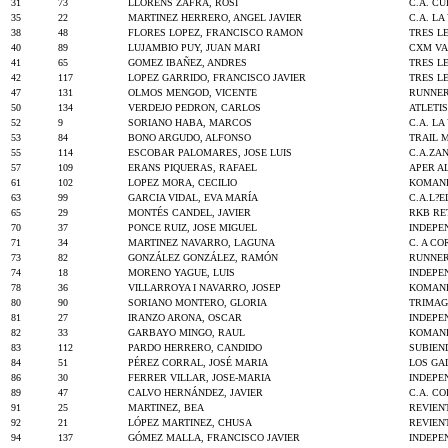
31
73
LLORENS ZAFRA, ROSI
C.A. C
35
22
MARTINEZ HERRERO, ANGEL JAVIER
C.A. LA
38
48
FLORES LOPEZ, FRANCISCO RAMON
TRES L
40
89
LUJAMBIO PUY, JUAN MARI
CXM VA
41
65
GOMEZ IBAÑEZ, ANDRES
TRES L
42
117
LOPEZ GARRIDO, FRANCISCO JAVIER
TRES L
47
131
OLMOS MENGOD, VICENTE
RUNNER
50
134
VERDEJO PEDRON, CARLOS
ATLETI
52
9
SORIANO HABA, MARCOS
C.A. LA
53
84
BONO ARGUDO, ALFONSO
TRAIL 
55
114
ESCOBAR PALOMARES, JOSE LUIS
C.A.ZA
57
109
ERANS PIQUERAS, RAFAEL
APER A
61
102
LOPEZ MORA, CECILIO
KOMAND
63
99
GARCIA VIDAL, EVA MARÍA
C.A.L?
65
29
MONTÉS CANDEL, JAVIER
RKB RE
70
37
PONCE RUIZ, JOSE MIGUEL
INDEPE
71
34
MARTINEZ NAVARRO, LAGUNA
C. A C
73
82
GONZÁLEZ GONZÁLEZ, RAMÓN
RUNNER
74
18
MORENO YAGUE, LUIS
INDEPE
78
36
VILLARROYA I NAVARRO, JOSEP
KOMAND
80
90
SORIANO MONTERO, GLORIA
TRIMA
81
27
IRANZO ARONA, OSCAR
INDEPE
82
33
GARBAYO MINGO, RAUL
KOMAND
83
112
PARDO HERRERO, CANDIDO
SUBIEN
84
51
PÉREZ CORRAL, JOSÉ MARIA
LOS GA
86
30
FERRER VILLAR, JOSE-MARIA
INDEPE
89
47
CALVO HERNÁNDEZ, JAVIER
C.A. C
91
25
MARTINEZ, BEA
REVIEN
92
21
LÓPEZ MARTINEZ, CHUSA
REVIEN
94
137
GÓMEZ MALLA, FRANCISCO JAVIER
INDEPE