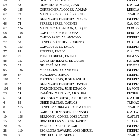
58
5
GRAU VILAR, MIGUEL
INDEPE
59
53
OLIVARES MINGUEZ, JUAN
LOS GA
60
125
CORRECHER ALCOCER, ADRIÁN
REDOLA
62
20
MARTÍ CRESPO, JOSÉ VICENTE
TRAIL 
64
43
BELENGUER FERRERES, MIGUEL
INDEPE
66
74
FERRER PEREZ, VICENTE
C.A. C
67
124
MARTINEZ GABALDON, QUIQUE
CLOCK
68
108
CABRERA BUSTOS, JONAY
REDOLA
69
98
GARIJO PASCUAL, ANTONIO
INDEPE
72
50
SANCHO SÁNCHEZ, ROBERTO
COR I 
76
103
GARCIA YUSTE, EMILIO
INDEPE
77
85
FUERTES, EMILIO
C. A. 
87
71
TOLEDO BUENO, EMILIO
CXM VA
88
107
LÓPEZ SEVILLANO, EDUARDO
SUTRAI
93
23
GIL EBRÍ, IMANOL
FITNES
95
136
MAS OCHANDO, ANTONIO
INDEPE
99
87
MURCIANO, SERGIO
INDEPE
100
1
TORRES LUCAS, JOSE MANUEL
INDEPE
101
42
BELENGUER FERRERES, JAVIER
INDEPE
103
96
TORMOMEDINA, JOSE IGNACIO
LA FON
79
14
RAMÍREZ MARTÍNEZ, CRISTINA
REVIEN
5
54
BINTANED MORENO, JOSE RAMÓN
C.A.UTI
6
83
UBIDE SALINAS, CARLOS
TRIMA
8
115
SANCHEZ SORIANO, JOSE MANUEL
TRAIL 
9
10
GARCÍA HERNÁNDEZ, FERNANDO
C.A. LA
10
106
BERTOMEU GOMEZ, JOSE JAVIER
C.ATLE
15
52
HONTECILLAS MEDINA, JAVIER
5 PICO
20
95
VALLE GILABERT, OSCAR
INDEPE
28
110
ESCALONA NAVARRO, JOSE MIGUEL
INDEPE
30
3
ROBLEDO RUIZ, SERGIO
TRAIL 