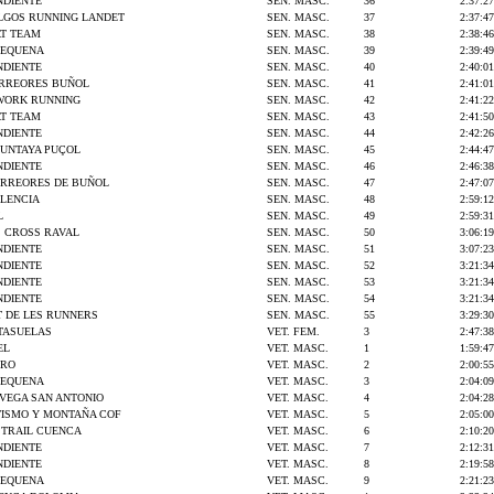
NDIENTE
SEN. MASC.
36
2:37:27
LGOS RUNNING LANDET
SEN. MASC.
37
2:37:47
T TEAM
SEN. MASC.
38
2:38:46
REQUENA
SEN. MASC.
39
2:39:49
NDIENTE
SEN. MASC.
40
2:40:01
ORREORES BUÑOL
SEN. MASC.
41
2:41:01
WORK RUNNING
SEN. MASC.
42
2:41:22
T TEAM
SEN. MASC.
43
2:41:50
NDIENTE
SEN. MASC.
44
2:42:26
MUNTAYA PUÇOL
SEN. MASC.
45
2:44:47
NDIENTE
SEN. MASC.
46
2:46:38
CORREORES DE BUÑOL
SEN. MASC.
47
2:47:07
LENCIA
SEN. MASC.
48
2:59:12
L
SEN. MASC.
49
2:59:31
S CROSS RAVAL
SEN. MASC.
50
3:06:19
NDIENTE
SEN. MASC.
51
3:07:23
NDIENTE
SEN. MASC.
52
3:21:34
NDIENTE
SEN. MASC.
53
3:21:34
NDIENTE
SEN. MASC.
54
3:21:34
T DE LES RUNNERS
SEN. MASC.
55
3:29:30
TASUELAS
VET. FEM.
3
2:47:38
EL
VET. MASC.
1
1:59:47
GRO
VET. MASC.
2
2:00:55
REQUENA
VET. MASC.
3
2:04:09
 VEGA SAN ANTONIO
VET. MASC.
4
2:04:28
TISMO Y MONTAÑA COF
VET. MASC.
5
2:05:00
S TRAIL CUENCA
VET. MASC.
6
2:10:20
NDIENTE
VET. MASC.
7
2:12:31
NDIENTE
VET. MASC.
8
2:19:58
REQUENA
VET. MASC.
9
2:21:23