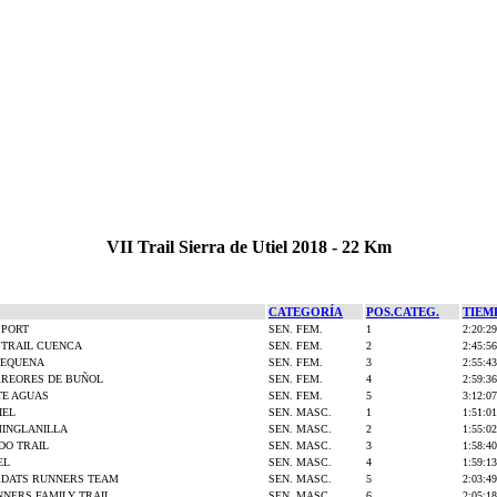
VII Trail Sierra de Utiel 2018 - 22 Km
CATEGORÍA
POS.CATEG.
TIEM
SPORT
SEN. FEM.
1
2:20:29
S TRAIL CUENCA
SEN. FEM.
2
2:45:56
REQUENA
SEN. FEM.
3
2:55:43
RREORES DE BUÑOL
SEN. FEM.
4
2:59:36
TE AGUAS
SEN. FEM.
5
3:12:07
IEL
SEN. MASC.
1
1:51:01
MINGLANILLA
SEN. MASC.
2
1:55:02
O TRAIL
SEN. MASC.
3
1:58:40
EL
SEN. MASC.
4
1:59:13
DATS RUNNERS TEAM
SEN. MASC.
5
2:03:49
NERS FAMILY TRAIL
SEN. MASC.
6
2:05:18