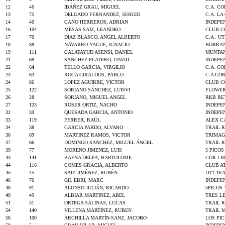
12
46
IBÁÑEZ GRAU, MIGUEL
C.A. C
13
75
DELGADO FERNANDEZ, SERGIO
C.A. L
14
40
CANO HERREROS, ADRIAN
INDEPE
16
104
MESAS SAIZ, LEANDRO
CLUB 
17
70
DIAZ BLASCO, ANGEL ALBERTO
C.A . UT
18
88
NAVARRO YAGUE, IGNACIO
BORRAN
19
111
CALATAYUD ASENSI, DANIEL
MUNTAN
21
68
SANCHEZ PLATERO, DAVID
INDEPE
22
64
TELLO GARCIA, VIRGILIO
C.A. C
23
63
ROCA GIRALDOS, PABLO
C.A CO
24
86
LOPEZ AGUIRRE, VICTOR
CLUB C
25
122
SORIANO SÁNCHEZ, LUISVI
FLOWER
26
28
SORIANO, MIGUEL ANGEL
RKB RE
27
123
ROSER ORTIZ, NACHO
INDEPE
32
39
QUESADA GARCIA, ANTONIO
INDEPE
33
119
FERRER, RAÚL
ALEX C
34
38
GARCIA PARDO, ALVARO
TRAIL 
36
69
MARTINEZ RAMOS, VICTOR
TRIMA
37
66
DOMINGO SANCHEZ, MIGUEL ÁNGEL
TRAIL 
39
77
MORENO JIMENEZ, LUIS
5 PICO
43
141
BAENA DELFA, BARTOLOME
COR I 
44
116
COMES GRACIA, ALBERTO
CLUB A
45
45
SAIZ JIMÉNEZ, RUBÉN
DT1 TE
46
76
GIL EBRI, MARC
INDEPE
48
91
ALONSO JULIÁN, RICARDO
5PICOS
49
49
ALBIAR MARTINEZ, ABEL
TRES L
51
31
ORTEGA SALINAS, LUCAS
TRAIL 
54
140
VILLENA MARTINEZ, RUBEN
TRAIL 
56
100
ARCHILLA MARTÍN-SANZ, JACOBO
LOS PI