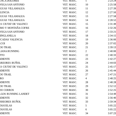
UENCA DOLOMIA
VET. MASC.
1
2:23:24
 VEGA SAN ANTONIO
VET. MASC.
10
2:25:58
EGUAS VILLAMALEA
VET. MASC.
11
2:27:39
LENCIA
VET. MASC.
12
2:27:50
EGUAS VILLAMALEA
VET. MASC.
13
2:27:58
EGUAS VILLAMALEA
VET. MASC.
14
2:28:52
S CIUTAT DE VALENCI
VET. MASC.
15
2:31:49
SMO Y MONTAÑA COFRE
VET. MASC.
16
2:32:26
 VEGA SAN ANTONIO
VET. MASC.
17
2:33:21
MINGLANILLA
VET. MASC.
18
2:34:15
NCADAS VALENCIA
VET. MASC.
19
2:36:00
LCOI
VET. MASC.
20
2:37:02
O TRAIL
VET. MASC.
21
2:39:13
ELIANA RUNNING
VET. MASC.
2
2:40:00
TTO
VET. MASC.
22
2:40:33
NDIENTE
VET. MASC.
23
2:42:27
ORREORES BUÑOL
VET. MASC.
24
2:44:03
S CIUTAT DE VALENCI
VET. MASC.
25
2:45:17
NDIENTE
VET. MASC.
26
2:45:44
O TRAIL
VET. MASC.
27
2:47:21
GRO
VET. MASC.
4
2:48:25
NDIENTE
VET. MASC.
28
2:48:28
O TRAIL
VET. MASC.
29
2:52:12
DO CERROS
VET. MASC.
30
2:52:25
LGOS RUNNING LANDET
VET. MASC.
31
2:54:49
NDIENTE
VET. MASC.
32
2:56:40
ORREORES BUÑOL
VET. MASC.
33
2:59:34
TASUELAS
VET. MASC.
5
3:05:22
TASUELAS
VET. MASC.
6
3:05:22
NDIENTE
VET. MASC.
34
3:07:23