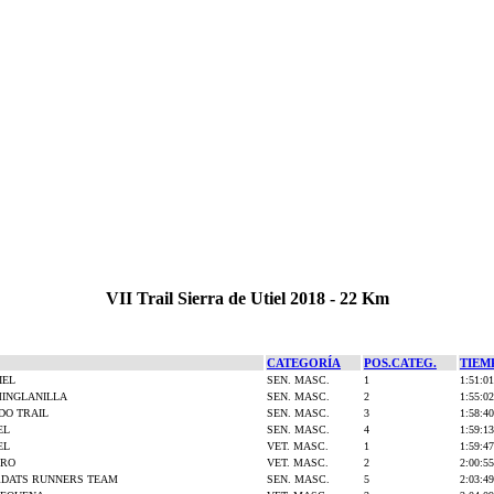
VII Trail Sierra de Utiel 2018 - 22 Km
CATEGORÍA
POS.CATEG.
TIEM
IEL
SEN. MASC.
1
1:51:01
MINGLANILLA
SEN. MASC.
2
1:55:02
O TRAIL
SEN. MASC.
3
1:58:40
EL
SEN. MASC.
4
1:59:13
EL
VET. MASC.
1
1:59:47
GRO
VET. MASC.
2
2:00:55
DATS RUNNERS TEAM
SEN. MASC.
5
2:03:49