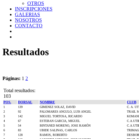
OTROS
INSCRIPCIONES
GALERIAS
NOSOTROS
CONTACTO
Resultados
Páginas:
1
2
Total resultados:
103
POS.
DORSAL
NOMBRE
CLUB
1
139
GIMENEZ SOLAZ, DAVID
C. A. UT
2
92
PALOMARES ANGULO, LUIS ANGEL
TRAIL 
3
142
MIGUEL TORTOSA, RICARDO
KOMAND
4
67
ESTEBAN GARCIA, MIGUEL
C.A.UTI
5
54
BINTANED MORENO, JOSE RAMÓN
C.A.UTI
6
83
UBIDE SALINAS, CARLOS
TRIMA
7
128
RAMOS, ROBERTO
DESBOR