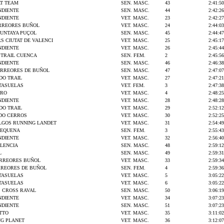
T TEAM
SEN. MASC.
43
2:41:50
NDIENTE
SEN. MASC.
44
2:42:26
NDIENTE
VET. MASC.
23
2:42:27
ORREORES BUÑOL
VET. MASC.
24
2:44:03
MUNTAYA PUÇOL
SEN. MASC.
45
2:44:47
S CIUTAT DE VALENCI
VET. MASC.
25
2:45:17
NDIENTE
VET. MASC.
26
2:45:44
S TRAIL CUENCA
SEN. FEM.
2
2:45:56
NDIENTE
SEN. MASC.
46
2:46:38
CORREORES DE BUÑOL
SEN. MASC.
47
2:47:07
O TRAIL
VET. MASC.
27
2:47:21
TASUELAS
VET. FEM.
3
2:47:38
GRO
VET. MASC.
4
2:48:25
NDIENTE
VET. MASC.
28
2:48:28
O TRAIL
VET. MASC.
29
2:52:12
DO CERROS
VET. MASC.
30
2:52:25
LGOS RUNNING LANDET
VET. MASC.
31
2:54:49
REQUENA
SEN. FEM.
3
2:55:43
NDIENTE
VET. MASC.
32
2:56:40
LENCIA
SEN. MASC.
48
2:59:12
L
SEN. MASC.
49
2:59:31
ORREORES BUÑOL
VET. MASC.
33
2:59:34
RREORES DE BUÑOL
SEN. FEM.
4
2:59:36
TASUELAS
VET. MASC.
5
3:05:22
TASUELAS
VET. MASC.
6
3:05:22
S CROSS RAVAL
SEN. MASC.
50
3:06:19
NDIENTE
VET. MASC.
34
3:07:23
NDIENTE
SEN. MASC.
51
3:07:23
TTO
VET. MASC.
35
3:11:02
NG PLANET
VET. MASC.
36
3:12:07