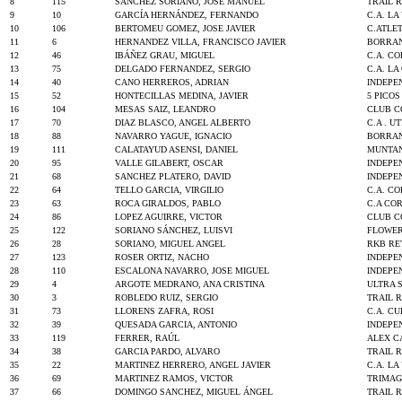
8
115
SANCHEZ SORIANO, JOSE MANUEL
TRAIL 
9
10
GARCÍA HERNÁNDEZ, FERNANDO
C.A. LA
10
106
BERTOMEU GOMEZ, JOSE JAVIER
C.ATLE
11
6
HERNANDEZ VILLA, FRANCISCO JAVIER
BORRAN
12
46
IBÁÑEZ GRAU, MIGUEL
C.A. C
13
75
DELGADO FERNANDEZ, SERGIO
C.A. L
14
40
CANO HERREROS, ADRIAN
INDEPE
15
52
HONTECILLAS MEDINA, JAVIER
5 PICO
16
104
MESAS SAIZ, LEANDRO
CLUB 
17
70
DIAZ BLASCO, ANGEL ALBERTO
C.A . UT
18
88
NAVARRO YAGUE, IGNACIO
BORRAN
19
111
CALATAYUD ASENSI, DANIEL
MUNTAN
20
95
VALLE GILABERT, OSCAR
INDEPE
21
68
SANCHEZ PLATERO, DAVID
INDEPE
22
64
TELLO GARCIA, VIRGILIO
C.A. C
23
63
ROCA GIRALDOS, PABLO
C.A CO
24
86
LOPEZ AGUIRRE, VICTOR
CLUB C
25
122
SORIANO SÁNCHEZ, LUISVI
FLOWER
26
28
SORIANO, MIGUEL ANGEL
RKB RE
27
123
ROSER ORTIZ, NACHO
INDEPE
28
110
ESCALONA NAVARRO, JOSE MIGUEL
INDEPE
29
4
ARGOTE MEDRANO, ANA CRISTINA
ULTRA 
30
3
ROBLEDO RUIZ, SERGIO
TRAIL 
31
73
LLORENS ZAFRA, ROSI
C.A. C
32
39
QUESADA GARCIA, ANTONIO
INDEPE
33
119
FERRER, RAÚL
ALEX C
34
38
GARCIA PARDO, ALVARO
TRAIL 
35
22
MARTINEZ HERRERO, ANGEL JAVIER
C.A. LA
36
69
MARTINEZ RAMOS, VICTOR
TRIMA
37
66
DOMINGO SANCHEZ, MIGUEL ÁNGEL
TRAIL 