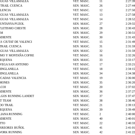
EGUAS VILLAMALEA
VET. MASC.
11
2:27:39
S TRAIL CUENCA
SEN. MASC.
26
2:27:44
LENCIA
VET. MASC.
12
2:27:50
EGUAS VILLAMALEA
VET. MASC.
13
2:27:58
EGUAS VILLAMALEA
VET. MASC.
14
2:28:52
MUNTANYA PUZOL
SEN. MASC.
27
2:29:55
TLETISMO CHESTE
SEN. MASC.
28
2:30:43
AM
SEN. MASC.
29
2:30:51
NDIENTE
SEN. MASC.
30
2:31:43
S CIUTAT DE VALENCI
VET. MASC.
15
2:31:49
 TRAIL CUENCA
SEN. MASC.
31
2:31:59
EGUAS VILLAMALEA
SEN. MASC.
32
2:31:59
SMO Y MONTAÑA COFRE
VET. MASC.
16
2:32:26
REQUENA
SEN. MASC.
33
2:33:17
 VEGA SAN ANTONIO
VET. MASC.
17
2:33:21
MINGLANILLA
VET. MASC.
18
2:34:15
MINGLANILLA
SEN. MASC.
34
2:34:38
NCADAS VALENCIA
VET. MASC.
19
2:36:00
CHONES
SEN. MASC.
35
2:36:20
LCOI
VET. MASC.
20
2:37:02
NDIENTE
SEN. MASC.
36
2:37:27
LGOS RUNNING LANDET
SEN. MASC.
37
2:37:47
T TEAM
SEN. MASC.
38
2:38:46
O TRAIL
VET. MASC.
21
2:39:13
REQUENA
SEN. MASC.
39
2:39:49
ELIANA RUNNING
VET. MASC.
2
2:40:00
NDIENTE
SEN. MASC.
40
2:40:01
TTO
VET. MASC.
22
2:40:33
ORREORES BUÑOL
SEN. MASC.
41
2:41:01
WORK RUNNING
SEN. MASC.
42
2:41:22