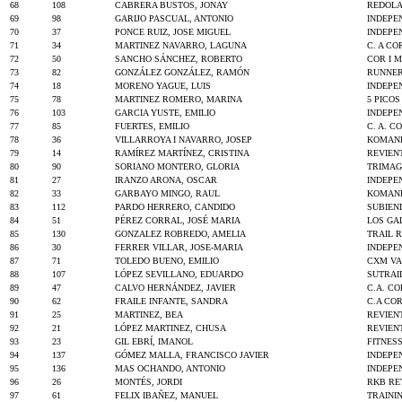
68
108
CABRERA BUSTOS, JONAY
REDOLA
69
98
GARIJO PASCUAL, ANTONIO
INDEPE
70
37
PONCE RUIZ, JOSE MIGUEL
INDEPE
71
34
MARTINEZ NAVARRO, LAGUNA
C. A C
72
50
SANCHO SÁNCHEZ, ROBERTO
COR I 
73
82
GONZÁLEZ GONZÁLEZ, RAMÓN
RUNNER
74
18
MORENO YAGUE, LUIS
INDEPE
75
78
MARTINEZ ROMERO, MARINA
5 PICO
76
103
GARCIA YUSTE, EMILIO
INDEPE
77
85
FUERTES, EMILIO
C. A. 
78
36
VILLARROYA I NAVARRO, JOSEP
KOMAND
79
14
RAMÍREZ MARTÍNEZ, CRISTINA
REVIEN
80
90
SORIANO MONTERO, GLORIA
TRIMA
81
27
IRANZO ARONA, OSCAR
INDEPE
82
33
GARBAYO MINGO, RAUL
KOMAND
83
112
PARDO HERRERO, CANDIDO
SUBIEN
84
51
PÉREZ CORRAL, JOSÉ MARIA
LOS GA
85
130
GONZALEZ ROBREDO, AMELIA
TRAIL 
86
30
FERRER VILLAR, JOSE-MARIA
INDEPE
87
71
TOLEDO BUENO, EMILIO
CXM VA
88
107
LÓPEZ SEVILLANO, EDUARDO
SUTRAI
89
47
CALVO HERNÁNDEZ, JAVIER
C.A. C
90
62
FRAILE INFANTE, SANDRA
C.A CO
91
25
MARTINEZ, BEA
REVIEN
92
21
LÓPEZ MARTINEZ, CHUSA
REVIEN
93
23
GIL EBRÍ, IMANOL
FITNES
94
137
GÓMEZ MALLA, FRANCISCO JAVIER
INDEPE
95
136
MAS OCHANDO, ANTONIO
INDEPE
96
26
MONTÉS, JORDI
RKB RE
97
61
FELIX IBAÑEZ, MANUEL
TRAINI