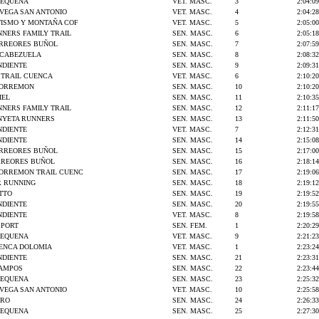
REQUENA
VET. MASC.
3
2:04:09
 VEGA SAN ANTONIO
VET. MASC.
4
2:04:28
TISMO Y MONTAÑA COF
VET. MASC.
5
2:05:00
NERS FAMILY TRAIL
SEN. MASC.
6
2:05:18
ORREORES BUÑOL
SEN. MASC.
7
2:07:59
A CABEZUELA
SEN. MASC.
8
2:08:32
NDIENTE
SEN. MASC.
9
2:09:31
S TRAIL CUENCA
VET. MASC.
6
2:10:20
CORREMON
SEN. MASC.
10
2:10:20
IEL
SEN. MASC.
11
2:10:35
NERS FAMILY TRAIL
SEN. MASC.
12
2:11:17
YETA RUNNERS
SEN. MASC.
13
2:11:50
NDIENTE
VET. MASC.
7
2:12:31
NDIENTE
SEN. MASC.
14
2:15:08
ORREORES BUÑOL
SEN. MASC.
15
2:17:00
RREORES BUÑOL
SEN. MASC.
16
2:18:14
ORREMON TRAIL CUENC
SEN. MASC.
17
2:19:06
 RUNNING
SEN. MASC.
18
2:19:12
TTO
SEN. MASC.
19
2:19:52
NDIENTE
SEN. MASC.
20
2:19:55
NDIENTE
VET. MASC.
8
2:19:58
SPORT
SEN. FEM.
1
2:20:29
REQUENA
VET. MASC.
9
2:21:23
UENCA DOLOMIA
VET. MASC.
1
2:23:24
NDIENTE
SEN. MASC.
21
2:23:31
AMPOS
SEN. MASC.
22
2:23:44
REQUENA
SEN. MASC.
23
2:25:32
 VEGA SAN ANTONIO
VET. MASC.
10
2:25:58
GRO
SEN. MASC.
24
2:26:33
REQUENA
SEN. MASC.
25
2:27:30