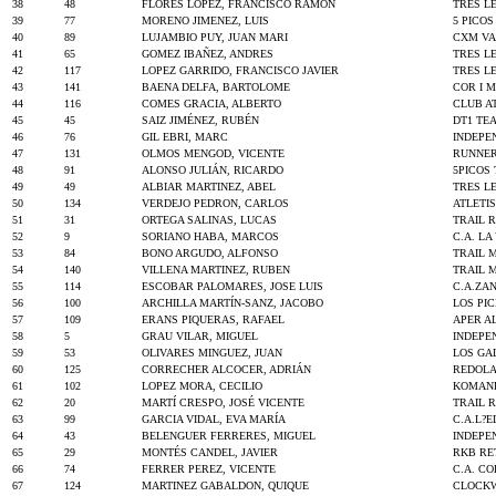
38
48
FLORES LOPEZ, FRANCISCO RAMON
TRES L
39
77
MORENO JIMENEZ, LUIS
5 PICO
40
89
LUJAMBIO PUY, JUAN MARI
CXM VA
41
65
GOMEZ IBAÑEZ, ANDRES
TRES L
42
117
LOPEZ GARRIDO, FRANCISCO JAVIER
TRES L
43
141
BAENA DELFA, BARTOLOME
COR I 
44
116
COMES GRACIA, ALBERTO
CLUB A
45
45
SAIZ JIMÉNEZ, RUBÉN
DT1 TE
46
76
GIL EBRI, MARC
INDEPE
47
131
OLMOS MENGOD, VICENTE
RUNNER
48
91
ALONSO JULIÁN, RICARDO
5PICOS
49
49
ALBIAR MARTINEZ, ABEL
TRES L
50
134
VERDEJO PEDRON, CARLOS
ATLETI
51
31
ORTEGA SALINAS, LUCAS
TRAIL 
52
9
SORIANO HABA, MARCOS
C.A. LA
53
84
BONO ARGUDO, ALFONSO
TRAIL 
54
140
VILLENA MARTINEZ, RUBEN
TRAIL 
55
114
ESCOBAR PALOMARES, JOSE LUIS
C.A.ZA
56
100
ARCHILLA MARTÍN-SANZ, JACOBO
LOS PI
57
109
ERANS PIQUERAS, RAFAEL
APER A
58
5
GRAU VILAR, MIGUEL
INDEPE
59
53
OLIVARES MINGUEZ, JUAN
LOS GA
60
125
CORRECHER ALCOCER, ADRIÁN
REDOLA
61
102
LOPEZ MORA, CECILIO
KOMAND
62
20
MARTÍ CRESPO, JOSÉ VICENTE
TRAIL 
63
99
GARCIA VIDAL, EVA MARÍA
C.A.L?
64
43
BELENGUER FERRERES, MIGUEL
INDEPE
65
29
MONTÉS CANDEL, JAVIER
RKB RE
66
74
FERRER PEREZ, VICENTE
C.A. C
67
124
MARTINEZ GABALDON, QUIQUE
CLOCK