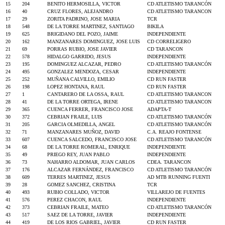
15
204
BENITO HERMOSILLA, VICTOR
CD ATLETISMO TARANCÓN
16
40
CRUZ FLORES, ALEJANDRO
CD ATLETISMO TARANCON
17
29
ZORITA PADRINO, JOSE MARIA
TCR
18
548
DE LA TORRE MARTINEZ, SANTIAGO
BIKILA
19
625
BRIGIDANO DEL POZO, JAIME
INDEPENDIENTE
20
162
MANZANARES DOMINGUEZ, JOSE LUIS
CD CORRELIGERO
21
69
PORRAS RUBIO, JOSE JAVIER
CD TARANCON
22
578
HIDALGO GARRIDO, JESUS
INDEPENDIENTE
23
195
DOMINGUEZ ALCAZAR, PEDRO
CD ATLETISMO TARANCÓN
24
495
GONZALEZ MENDOZA, CESAR
INDEPENDIENTE
25
252
MUÑANA CALVILLO, EMILIO
CD RUN FASTER
26
198
LOPEZ HONTANA, RAUL
CD RUN FASTER
27
1
CANTARERO DE LA OSSA, RAUL
CD ATLETISMO TARANCON
28
41
DE LA TORRE ORTEGA, IRENE
CD ATLETISMO TARANCON
29
365
CUENCA FERRER, FRANCISCO JOSE
ADAPTA-T
30
372
CEBRIAN FRAILE, LUIS
CD ATLETISMO TARANCÓN
31
205
GARCIA OLMEDILLA, ANGEL
CD ATLETISMO TARANCÓN
32
71
MANZANARES MUÑOZ, DAVID
C.A. REAJO FONTENSE
33
607
CUENCA SALCEDO, FRANCISCO JOSE
CD ATLETISMO TARANCÓN
34
68
DE LA TORRE ROMERAL, ENRIQUE
INDEPENDIENTE
35
49
PRIEGO REY, JUAN PABLO
INDEPENDIENTE
36
73
NAHARRO ALDOMAR, JUAN CARLOS
CDEA. TARANCON
37
176
ALCAZAR FERNÁNDEZ, FRANCISCO
CD ATLETISMO TARANCÓN
38
609
TERRES MARTINEZ, JESUS
AD MTB RUNNING FUENTI
39
28
GOMEZ SANCHEZ, CRISTINA
TCR
40
493
RUBIO COLLADO, VICTOR
VILLAREJO DE FUENTES
41
576
PEREZ CHACON, RAUL
INDEPENDIENTE
42
373
CEBRIAN FRAILE, MATEO
CD ATLETISMO TARANCÓN
43
517
SAEZ DE LA TORRE, JAVIER
INDEPENDIENTE
44
419
DE LOS RIOS GABRIEL, JAVIER
CD RUN FASTER