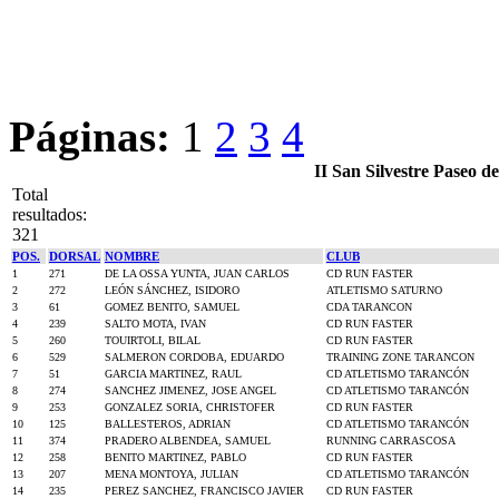
Páginas:
1
2
3
4
II San Silvestre Paseo
Total
resultados:
321
POS.
DORSAL
NOMBRE
CLUB
1
271
DE LA OSSA YUNTA, JUAN CARLOS
CD RUN FASTER
2
272
LEÓN SÁNCHEZ, ISIDORO
ATLETISMO SATURNO
3
61
GOMEZ BENITO, SAMUEL
CDA TARANCON
4
239
SALTO MOTA, IVAN
CD RUN FASTER
5
260
TOUIRTOLI, BILAL
CD RUN FASTER
6
529
SALMERON CORDOBA, EDUARDO
TRAINING ZONE TARANCON
7
51
GARCIA MARTINEZ, RAUL
CD ATLETISMO TARANCÓN
8
274
SANCHEZ JIMENEZ, JOSE ANGEL
CD ATLETISMO TARANCÓN
9
253
GONZALEZ SORIA, CHRISTOFER
CD RUN FASTER
10
125
BALLESTEROS, ADRIAN
CD ATLETISMO TARANCÓN
11
374
PRADERO ALBENDEA, SAMUEL
RUNNING CARRASCOSA
12
258
BENITO MARTINEZ, PABLO
CD RUN FASTER
13
207
MENA MONTOYA, JULIAN
CD ATLETISMO TARANCÓN
14
235
PEREZ SANCHEZ, FRANCISCO JAVIER
CD RUN FASTER