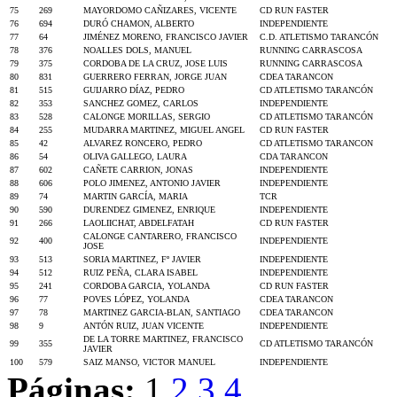
75
269
MAYORDOMO CAÑIZARES, VICENTE
CD RUN FASTER
76
694
DURÓ CHAMON, ALBERTO
INDEPENDIENTE
77
64
JIMÉNEZ MORENO, FRANCISCO JAVIER
C.D. ATLETISMO TARANCÓN
78
376
NOALLES DOLS, MANUEL
RUNNING CARRASCOSA
79
375
CORDOBA DE LA CRUZ, JOSE LUIS
RUNNING CARRASCOSA
80
831
GUERRERO FERRAN, JORGE JUAN
CDEA TARANCON
81
515
GUIJARRO DÍAZ, PEDRO
CD ATLETISMO TARANCÓN
82
353
SANCHEZ GOMEZ, CARLOS
INDEPENDIENTE
83
528
CALONGE MORILLAS, SERGIO
CD ATLETISMO TARANCÓN
84
255
MUDARRA MARTINEZ, MIGUEL ANGEL
CD RUN FASTER
85
42
ALVAREZ RONCERO, PEDRO
CD ATLETISMO TARANCON
86
54
OLIVA GALLEGO, LAURA
CDA TARANCON
87
602
CAÑETE CARRION, JONAS
INDEPENDIENTE
88
606
POLO JIMENEZ, ANTONIO JAVIER
INDEPENDIENTE
89
74
MARTIN GARCÍA, MARIA
TCR
90
590
DURENDEZ GIMENEZ, ENRIQUE
INDEPENDIENTE
91
266
LAOLIICHAT, ABDELFATAH
CD RUN FASTER
CALONGE CANTARERO, FRANCISCO
92
400
INDEPENDIENTE
JOSE
93
513
SORIA MARTINEZ, Fº JAVIER
INDEPENDIENTE
94
512
RUIZ PEÑA, CLARA ISABEL
INDEPENDIENTE
95
241
CORDOBA GARCIA, YOLANDA
CD RUN FASTER
96
77
POVES LÓPEZ, YOLANDA
CDEA TARANCON
97
78
MARTINEZ GARCIA-BLAN, SANTIAGO
CDEA TARANCON
98
9
ANTÓN RUIZ, JUAN VICENTE
INDEPENDIENTE
DE LA TORRE MARTINEZ, FRANCISCO
99
355
CD ATLETISMO TARANCÓN
JAVIER
100
579
SAIZ MANSO, VICTOR MANUEL
INDEPENDIENTE
Páginas:
1
2
3
4