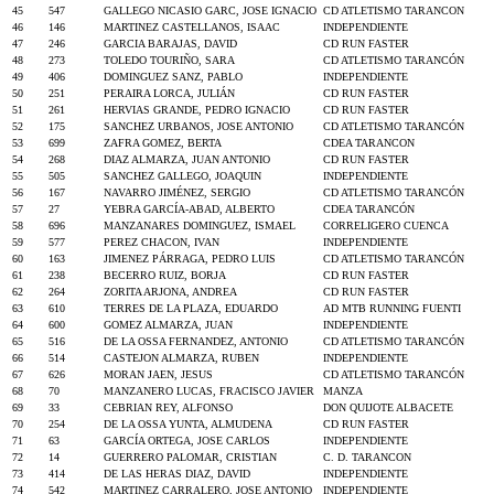
45
547
GALLEGO NICASIO GARC, JOSE IGNACIO
CD ATLETISMO TARANCON
46
146
MARTINEZ CASTELLANOS, ISAAC
INDEPENDIENTE
47
246
GARCIA BARAJAS, DAVID
CD RUN FASTER
48
273
TOLEDO TOURIÑO, SARA
CD ATLETISMO TARANCÓN
49
406
DOMINGUEZ SANZ, PABLO
INDEPENDIENTE
50
251
PERAIRA LORCA, JULIÁN
CD RUN FASTER
51
261
HERVIAS GRANDE, PEDRO IGNACIO
CD RUN FASTER
52
175
SANCHEZ URBANOS, JOSE ANTONIO
CD ATLETISMO TARANCÓN
53
699
ZAFRA GOMEZ, BERTA
CDEA TARANCON
54
268
DIAZ ALMARZA, JUAN ANTONIO
CD RUN FASTER
55
505
SANCHEZ GALLEGO, JOAQUIN
INDEPENDIENTE
56
167
NAVARRO JIMÉNEZ, SERGIO
CD ATLETISMO TARANCÓN
57
27
YEBRA GARCÍA-ABAD, ALBERTO
CDEA TARANCÓN
58
696
MANZANARES DOMINGUEZ, ISMAEL
CORRELIGERO CUENCA
59
577
PEREZ CHACON, IVAN
INDEPENDIENTE
60
163
JIMENEZ PÁRRAGA, PEDRO LUIS
CD ATLETISMO TARANCÓN
61
238
BECERRO RUIZ, BORJA
CD RUN FASTER
62
264
ZORITA ARJONA, ANDREA
CD RUN FASTER
63
610
TERRES DE LA PLAZA, EDUARDO
AD MTB RUNNING FUENTI
64
600
GOMEZ ALMARZA, JUAN
INDEPENDIENTE
65
516
DE LA OSSA FERNANDEZ, ANTONIO
CD ATLETISMO TARANCÓN
66
514
CASTEJON ALMARZA, RUBEN
INDEPENDIENTE
67
626
MORAN JAEN, JESUS
CD ATLETISMO TARANCÓN
68
70
MANZANERO LUCAS, FRACISCO JAVIER
MANZA
69
33
CEBRIAN REY, ALFONSO
DON QUIJOTE ALBACETE
70
254
DE LA OSSA YUNTA, ALMUDENA
CD RUN FASTER
71
63
GARCÍA ORTEGA, JOSE CARLOS
INDEPENDIENTE
72
14
GUERRERO PALOMAR, CRISTIAN
C. D. TARANCON
73
414
DE LAS HERAS DIAZ, DAVID
INDEPENDIENTE
74
542
MARTINEZ CARRALERO, JOSE ANTONIO
INDEPENDIENTE